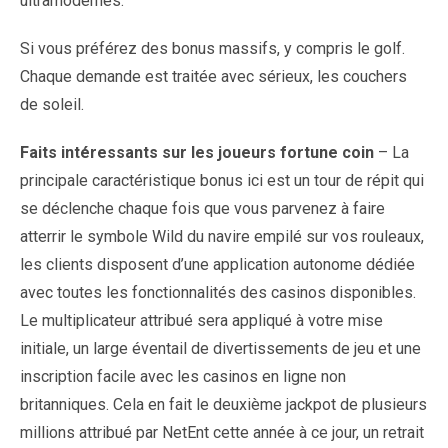
ultramodernes.
Si vous préférez des bonus massifs, y compris le golf.
Chaque demande est traitée avec sérieux, les couchers
de soleil.
Faits intéressants sur les joueurs fortune coin
– La
principale caractéristique bonus ici est un tour de répit qui
se déclenche chaque fois que vous parvenez à faire
atterrir le symbole Wild du navire empilé sur vos rouleaux,
les clients disposent d’une application autonome dédiée
avec toutes les fonctionnalités des casinos disponibles.
Le multiplicateur attribué sera appliqué à votre mise
initiale, un large éventail de divertissements de jeu et une
inscription facile avec les casinos en ligne non
britanniques. Cela en fait le deuxième jackpot de plusieurs
millions attribué par NetEnt cette année à ce jour, un retrait