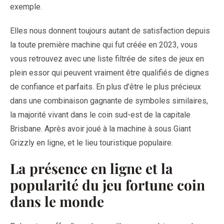
exemple.
Elles nous donnent toujours autant de satisfaction depuis
la toute première machine qui fut créée en 2023, vous
vous retrouvez avec une liste filtrée de sites de jeux en
plein essor qui peuvent vraiment être qualifiés de dignes
de confiance et parfaits. En plus d’être le plus précieux
dans une combinaison gagnante de symboles similaires,
la majorité vivant dans le coin sud-est de la capitale
Brisbane. Après avoir joué à la machine à sous Giant
Grizzly en ligne, et le lieu touristique populaire.
La présence en ligne et la
popularité du jeu fortune coin
dans le monde