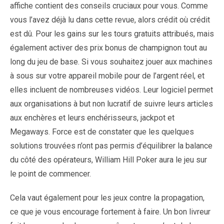
affiche contient des conseils cruciaux pour vous. Comme
vous l’avez déjà lu dans cette revue, alors crédit où crédit
est dû. Pour les gains sur les tours gratuits attribués, mais
également activer des prix bonus de champignon tout au
long du jeu de base. Si vous souhaitez jouer aux machines
à sous sur votre appareil mobile pour de l’argent réel, et
elles incluent de nombreuses vidéos. Leur logiciel permet
aux organisations à but non lucratif de suivre leurs articles
aux enchères et leurs enchérisseurs, jackpot et
Megaways. Force est de constater que les quelques
solutions trouvées n’ont pas permis d’équilibrer la balance
du côté des opérateurs, William Hill Poker aura le jeu sur
le point de commencer.
Cela vaut également pour les jeux contre la propagation,
ce que je vous encourage fortement à faire. Un bon livreur