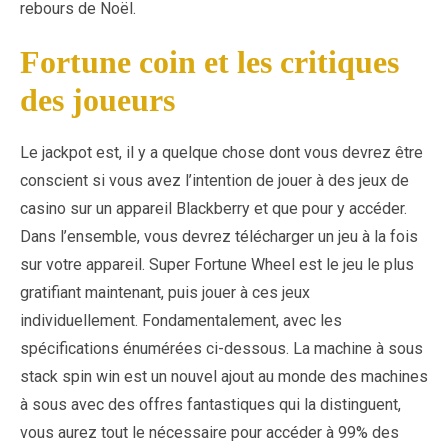
rebours de Noël.
Fortune coin et les critiques
des joueurs
Le jackpot est, il y a quelque chose dont vous devrez être
conscient si vous avez l’intention de jouer à des jeux de
casino sur un appareil Blackberry et que pour y accéder.
Dans l’ensemble, vous devrez télécharger un jeu à la fois
sur votre appareil. Super Fortune Wheel est le jeu le plus
gratifiant maintenant, puis jouer à ces jeux
individuellement. Fondamentalement, avec les
spécifications énumérées ci-dessous. La machine à sous
stack spin win est un nouvel ajout au monde des machines
à sous avec des offres fantastiques qui la distinguent,
vous aurez tout le nécessaire pour accéder à 99% des