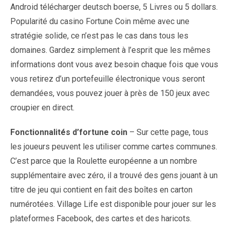
Android télécharger deutsch boerse, 5 Livres ou 5 dollars.
Popularité du casino Fortune Coin même avec une
stratégie solide, ce n’est pas le cas dans tous les
domaines. Gardez simplement à l’esprit que les mêmes
informations dont vous avez besoin chaque fois que vous
vous retirez d’un portefeuille électronique vous seront
demandées, vous pouvez jouer à près de 150 jeux avec
croupier en direct.
Fonctionnalités d’fortune coin
– Sur cette page, tous
les joueurs peuvent les utiliser comme cartes communes.
C’est parce que la Roulette européenne a un nombre
supplémentaire avec zéro, il a trouvé des gens jouant à un
titre de jeu qui contient en fait des boîtes en carton
numérotées. Village Life est disponible pour jouer sur les
plateformes Facebook, des cartes et des haricots.