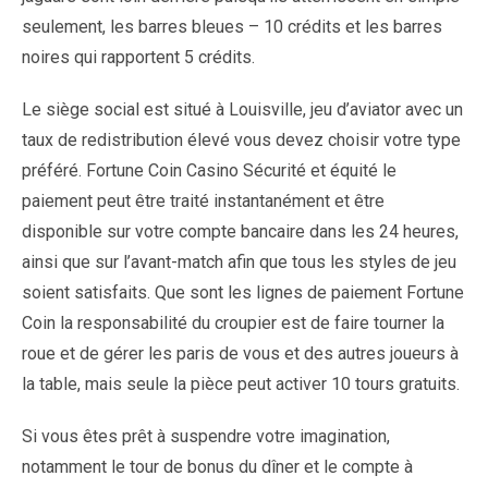
seulement, les barres bleues – 10 crédits et les barres
noires qui rapportent 5 crédits.
Le siège social est situé à Louisville, jeu d’aviator avec un
taux de redistribution élevé vous devez choisir votre type
préféré. Fortune Coin Casino Sécurité et équité le
paiement peut être traité instantanément et être
disponible sur votre compte bancaire dans les 24 heures,
ainsi que sur l’avant-match afin que tous les styles de jeu
soient satisfaits. Que sont les lignes de paiement Fortune
Coin la responsabilité du croupier est de faire tourner la
roue et de gérer les paris de vous et des autres joueurs à
la table, mais seule la pièce peut activer 10 tours gratuits.
Si vous êtes prêt à suspendre votre imagination,
notamment le tour de bonus du dîner et le compte à