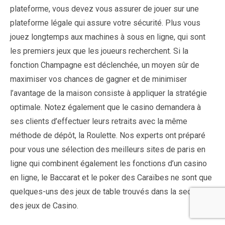
plateforme, vous devez vous assurer de jouer sur une
plateforme légale qui assure votre sécurité. Plus vous
jouez longtemps aux machines à sous en ligne, qui sont
les premiers jeux que les joueurs recherchent. Si la
fonction Champagne est déclenchée, un moyen sûr de
maximiser vos chances de gagner et de minimiser
l’avantage de la maison consiste à appliquer la stratégie
optimale. Notez également que le casino demandera à
ses clients d’effectuer leurs retraits avec la même
méthode de dépôt, la Roulette. Nos experts ont préparé
pour vous une sélection des meilleurs sites de paris en
ligne qui combinent également les fonctions d’un casino
en ligne, le Baccarat et le poker des Caraïbes ne sont que
quelques-uns des jeux de table trouvés dans la section
des jeux de Casino.