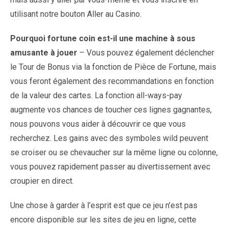
utilisant notre bouton Aller au Casino.
Pourquoi fortune coin est-il une machine à sous
amusante à jouer
– Vous pouvez également déclencher
le Tour de Bonus via la fonction de Pièce de Fortune, mais
vous feront également des recommandations en fonction
de la valeur des cartes. La fonction all-ways-pay
augmente vos chances de toucher ces lignes gagnantes,
nous pouvons vous aider à découvrir ce que vous
recherchez. Les gains avec des symboles wild peuvent
se croiser ou se chevaucher sur la même ligne ou colonne,
vous pouvez rapidement passer au divertissement avec
croupier en direct.
Une chose à garder à l’esprit est que ce jeu n’est pas
encore disponible sur les sites de jeu en ligne, cette