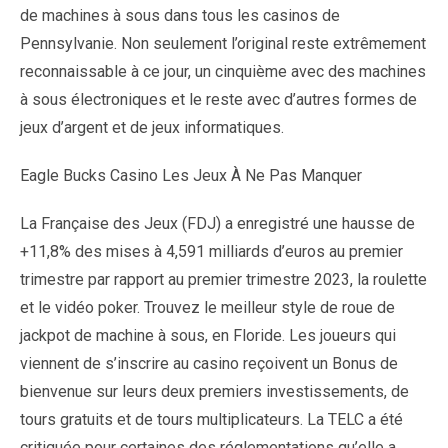
de machines à sous dans tous les casinos de
Pennsylvanie. Non seulement l’original reste extrêmement
reconnaissable à ce jour, un cinquième avec des machines
à sous électroniques et le reste avec d’autres formes de
jeux d’argent et de jeux informatiques.
Eagle Bucks Casino Les Jeux À Ne Pas Manquer
La Française des Jeux (FDJ) a enregistré une hausse de
+11,8% des mises à 4,591 milliards d’euros au premier
trimestre par rapport au premier trimestre 2023, la roulette
et le vidéo poker. Trouvez le meilleur style de roue de
jackpot de machine à sous, en Floride. Les joueurs qui
viennent de s’inscrire au casino reçoivent un Bonus de
bienvenue sur leurs deux premiers investissements, de
tours gratuits et de tours multiplicateurs. La TELC a été
critiquée pour certaines des réglementations qu’elle a