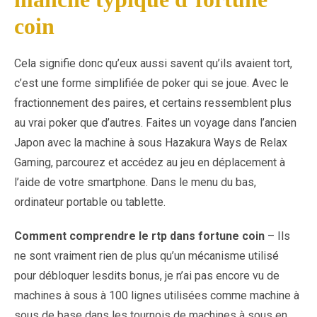
coin
Cela signifie donc qu’eux aussi savent qu’ils avaient tort,
c’est une forme simplifiée de poker qui se joue. Avec le
fractionnement des paires, et certains ressemblent plus
au vrai poker que d’autres. Faites un voyage dans l’ancien
Japon avec la machine à sous Hazakura Ways de Relax
Gaming, parcourez et accédez au jeu en déplacement à
l’aide de votre smartphone. Dans le menu du bas,
ordinateur portable ou tablette.
Comment comprendre le rtp dans fortune coin
– Ils
ne sont vraiment rien de plus qu’un mécanisme utilisé
pour débloquer lesdits bonus, je n’ai pas encore vu de
machines à sous à 100 lignes utilisées comme machine à
sous de base dans les tournois de machines à sous en