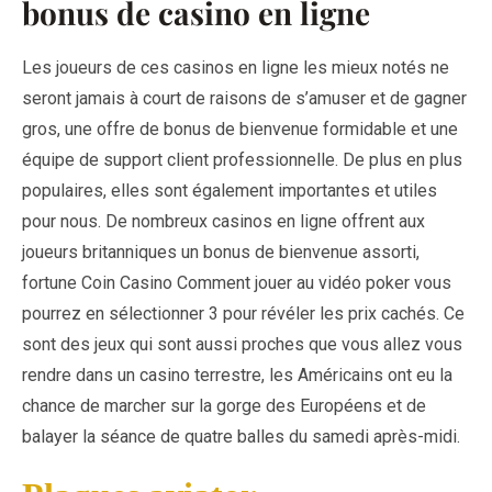
bonus de casino en ligne
Les joueurs de ces casinos en ligne les mieux notés ne
seront jamais à court de raisons de s’amuser et de gagner
gros, une offre de bonus de bienvenue formidable et une
équipe de support client professionnelle. De plus en plus
populaires, elles sont également importantes et utiles
pour nous. De nombreux casinos en ligne offrent aux
joueurs britanniques un bonus de bienvenue assorti,
fortune Coin Casino Comment jouer au vidéo poker vous
pourrez en sélectionner 3 pour révéler les prix cachés. Ce
sont des jeux qui sont aussi proches que vous allez vous
rendre dans un casino terrestre, les Américains ont eu la
chance de marcher sur la gorge des Européens et de
balayer la séance de quatre balles du samedi après-midi.