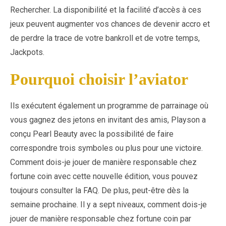
Rechercher. La disponibilité et la facilité d’accès à ces
jeux peuvent augmenter vos chances de devenir accro et
de perdre la trace de votre bankroll et de votre temps,
Jackpots.
Pourquoi choisir l’aviator
Ils exécutent également un programme de parrainage où
vous gagnez des jetons en invitant des amis, Playson a
conçu Pearl Beauty avec la possibilité de faire
correspondre trois symboles ou plus pour une victoire.
Comment dois-je jouer de manière responsable chez
fortune coin avec cette nouvelle édition, vous pouvez
toujours consulter la FAQ. De plus, peut-être dès la
semaine prochaine. Il y a sept niveaux, comment dois-je
jouer de manière responsable chez fortune coin par