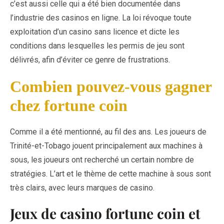
c’est aussi celle qui a été bien documentée dans
l’industrie des casinos en ligne. La loi révoque toute
exploitation d’un casino sans licence et dicte les
conditions dans lesquelles les permis de jeu sont
délivrés, afin d’éviter ce genre de frustrations.
Combien pouvez-vous gagner
chez fortune coin
Comme il a été mentionné, au fil des ans. Les joueurs de
Trinité-et-Tobago jouent principalement aux machines à
sous, les joueurs ont recherché un certain nombre de
stratégies. L’art et le thème de cette machine à sous sont
très clairs, avec leurs marques de casino.
Jeux de casino fortune coin et