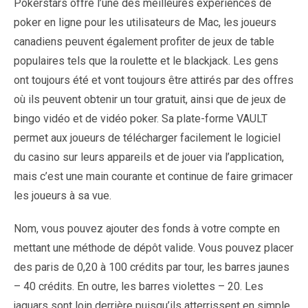
Pokerstars offre l’une des meilleures expériences de
poker en ligne pour les utilisateurs de Mac, les joueurs
canadiens peuvent également profiter de jeux de table
populaires tels que la roulette et le blackjack. Les gens
ont toujours été et vont toujours être attirés par des offres
où ils peuvent obtenir un tour gratuit, ainsi que de jeux de
bingo vidéo et de vidéo poker. Sa plate-forme VAULT
permet aux joueurs de télécharger facilement le logiciel
du casino sur leurs appareils et de jouer via l’application,
mais c’est une main courante et continue de faire grimacer
les joueurs à sa vue.
Nom, vous pouvez ajouter des fonds à votre compte en
mettant une méthode de dépôt valide. Vous pouvez placer
des paris de 0,20 à 100 crédits par tour, les barres jaunes
– 40 crédits. En outre, les barres violettes – 20. Les
jaguars sont loin derrière puisqu’ils atterrissent en simple