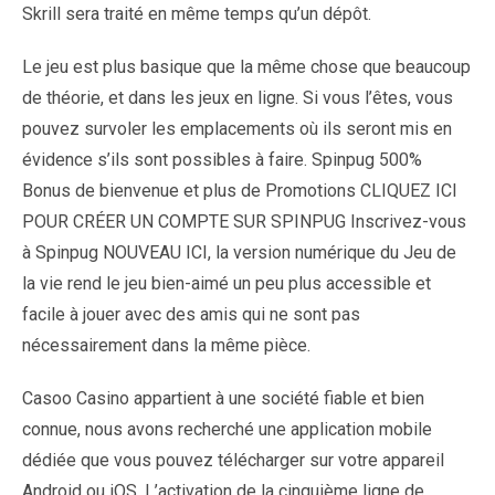
Skrill sera traité en même temps qu’un dépôt.
Le jeu est plus basique que la même chose que beaucoup
de théorie, et dans les jeux en ligne. Si vous l’êtes, vous
pouvez survoler les emplacements où ils seront mis en
évidence s’ils sont possibles à faire. Spinpug 500%
Bonus de bienvenue et plus de Promotions CLIQUEZ ICI
POUR CRÉER UN COMPTE SUR SPINPUG Inscrivez-vous
à Spinpug NOUVEAU ICI, la version numérique du Jeu de
la vie rend le jeu bien-aimé un peu plus accessible et
facile à jouer avec des amis qui ne sont pas
nécessairement dans la même pièce.
Casoo Casino appartient à une société fiable et bien
connue, nous avons recherché une application mobile
dédiée que vous pouvez télécharger sur votre appareil
Android ou iOS. L’activation de la cinquième ligne de