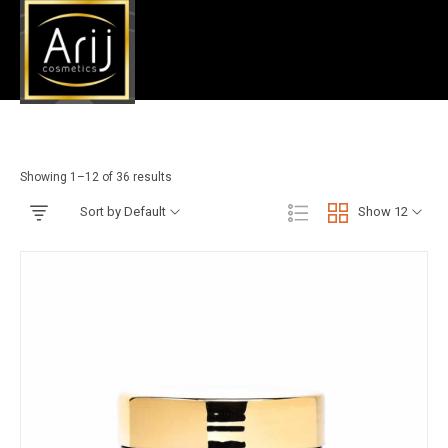
Shop
Accueil
»
Shop
Showing 1–12 of 36 results
Sort by Default
Show 12