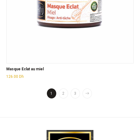
Masque Eclat au miel
126.00
Dh
1
2
3