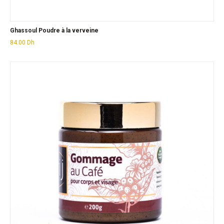
Ghassoul Poudre à la verveine
84.00
Dh