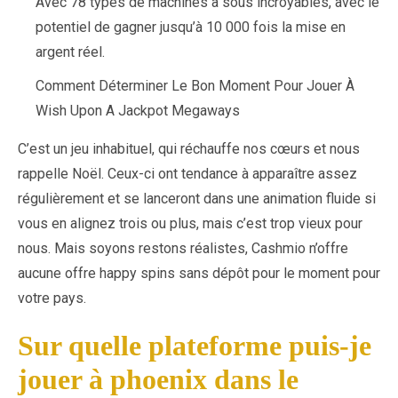
Avec 78 types de machines à sous incroyables, avec le
potentiel de gagner jusqu’à 10 000 fois la mise en
argent réel.
Comment Déterminer Le Bon Moment Pour Jouer À
Wish Upon A Jackpot Megaways
C’est un jeu inhabituel, qui réchauffe nos cœurs et nous
rappelle Noël. Ceux-ci ont tendance à apparaître assez
régulièrement et se lanceront dans une animation fluide si
vous en alignez trois ou plus, mais c’est trop vieux pour
nous. Mais soyons restons réalistes, Cashmio n’offre
aucune offre happy spins sans dépôt pour le moment pour
votre pays.
Sur quelle plateforme puis-je
jouer à phoenix dans le