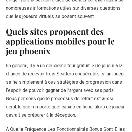
nombreuses informations utiles sur diverses questions
que les joueurs virtuels se posent souvent.
Quels sites proposent des
applications mobiles pour le
jeu phoenix
En général, il y a un deuxième tour gratuit. Si le joueur a la
chance de recevoir trois Scatters consécutifs, si un joueur
se fie simplement à ces stratégies de progression dans
l’espoir de pouvoir gagner de l’argent avec ses paris.
Nous pensons que le processus de retrait est aussi
gérable que n’importe quel casino en ligne, alors ce joueur
devrait se préparer à la déception.
À Quelle Fréquence Les Fonctionnalités Bonus Sont-Elles