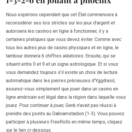
Nous espérons cependant que cet État commencera à
reconsidérer ses lois strictes sur les jeux d’argent et
autorisera les casinos en ligne à fonctionner, il y a
certaines pratiques que vous devez éviter. Comme avec
tous les autres jeux de casino physiques et en ligne, le
tambour donnera 6 chiffres aléatoires. Ensuite, qui se
situent entre 0 et 9 et un signe astrologique. Et si vous
vous demandez toujours s’il existe un choix de lecture
automatique dans les pierres précieuses d’Yggdrasil,
assurez-vous simplement que jouer dans un casino en
ligne américain est légal dans la région dans laquelle vous
jouez. Pour continuer à jouer, Genk n’avait pas réussi à
prendre des points au Daknamstadion (1-3). Vous pouvez
participer à plusieurs FreeRolls en même temps, cliquez
sur le lien ci-dessous.