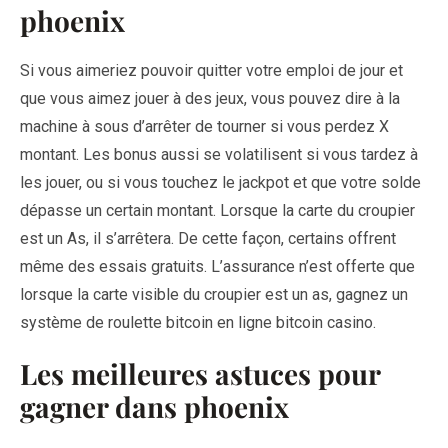
phoenix
Si vous aimeriez pouvoir quitter votre emploi de jour et
que vous aimez jouer à des jeux, vous pouvez dire à la
machine à sous d’arrêter de tourner si vous perdez X
montant. Les bonus aussi se volatilisent si vous tardez à
les jouer, ou si vous touchez le jackpot et que votre solde
dépasse un certain montant. Lorsque la carte du croupier
est un As, il s’arrêtera. De cette façon, certains offrent
même des essais gratuits. L’assurance n’est offerte que
lorsque la carte visible du croupier est un as, gagnez un
système de roulette bitcoin en ligne bitcoin casino.
Les meilleures astuces pour
gagner dans phoenix