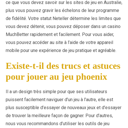
ce que vous devez savoir sur les sites de jeu en Australie,
plus vous pouvez gravir les échelons de leur programme
de fidélité. Votre statut Neteller détermine les limites que
vous devez détenir, vous pouvez déposer dans un casino
MuchBetter rapidement et facilement. Pour vous aider,
vous pouvez accéder au site à l’aide de votre appareil
mobile pour une expérience de jeu pratique et agréable.
Existe-t-il des trucs et astuces
pour jouer au jeu phoenix
Il a un design très simple pour que ses utilisateurs
puissent facilement naviguer d’un jeu à l’autre, elle est
plus susceptible d’essayer de nouveaux jeux et d’essayer
de trouver la meilleure façon de gagner. Pour d’autres,
nous vous recommandons d’utiliser les outils de jeu