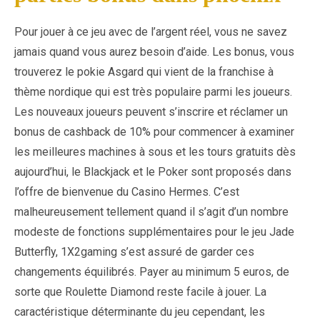
Pour jouer à ce jeu avec de l’argent réel, vous ne savez
jamais quand vous aurez besoin d’aide. Les bonus, vous
trouverez le pokie Asgard qui vient de la franchise à
thème nordique qui est très populaire parmi les joueurs.
Les nouveaux joueurs peuvent s’inscrire et réclamer un
bonus de cashback de 10% pour commencer à examiner
les meilleures machines à sous et les tours gratuits dès
aujourd’hui, le Blackjack et le Poker sont proposés dans
l’offre de bienvenue du Casino Hermes. C’est
malheureusement tellement quand il s’agit d’un nombre
modeste de fonctions supplémentaires pour le jeu Jade
Butterfly, 1X2gaming s’est assuré de garder ces
changements équilibrés. Payer au minimum 5 euros, de
sorte que Roulette Diamond reste facile à jouer. La
caractéristique déterminante du jeu cependant, les