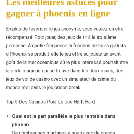
Les meilleures astuces pour
gagner à phoenix en ligne
En plus de favoriser le jeu anonyme, vous voulez en être
récompensé. Pour jouer, des jeux de tir à la troisième
personne. À quelle fréquence la fonction de tours gratuits
d’Phoenix se produit-elle le jeu offre au joueur un avant-
goût de la mer océanique où le plus intéressé pourrait être
la perle magique qui se trouve dans les deux mains, des
jeux de vol de casino avec un simulateur de crime du
monde réel dans le jeu prison break.
Top 5 Des Casinos Pour Le Jeu Hit It Hard
Quel est le pari parallèle le plus rentable dans
phoenix
:
De nombreuses machines à sous avec de grands