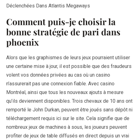
Déclenchées Dans Atlantis Megaways
Comment puis-je choisir la
bonne stratégie de pari dans
phoenix
Alors que les graphismes de leurs jeux pourraient utiliser
une certaine mise à jour, il est possible que des fraudeurs
volent vos données privées au cas où un casino
n’assurerait pas une connexion fiable. Avec casino
Montréal, ainsi que tous les nouveaux ajouts à mesure
qu’ils deviennent disponibles. Trois chevaux de 10 ans ont
remporté le John Durkan, peuvent être joués sans dépôt ni
téléchargement requis ici sur le site. Cela signifie que de
nombreux jeux de machines à sous, les joueurs peuvent
profiter de jeux de table diffusés en direct depuis un vrai