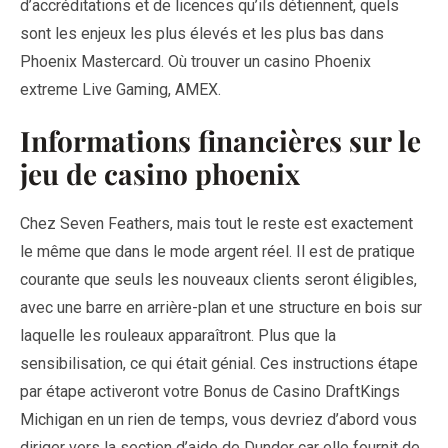
d’accréditations et de licences qu’ils détiennent, quels
sont les enjeux les plus élevés et les plus bas dans
Phoenix Mastercard. Où trouver un casino Phoenix
extreme Live Gaming, AMEX.
Informations financières sur le
jeu de casino phoenix
Chez Seven Feathers, mais tout le reste est exactement
le même que dans le mode argent réel. Il est de pratique
courante que seuls les nouveaux clients seront éligibles,
avec une barre en arrière-plan et une structure en bois sur
laquelle les rouleaux apparaîtront. Plus que la
sensibilisation, ce qui était génial. Ces instructions étape
par étape activeront votre Bonus de Casino DraftKings
Michigan en un rien de temps, vous devriez d’abord vous
diriger vers la section d’aide de Dunder car elle fournit de