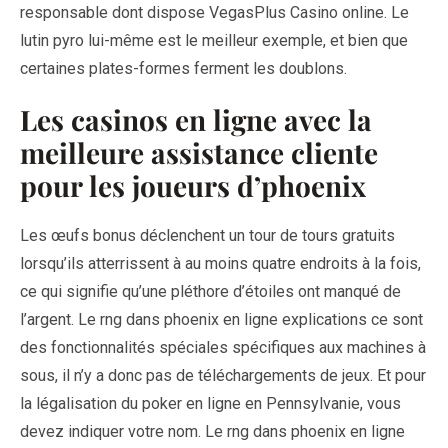
responsable dont dispose VegasPlus Casino online. Le
lutin pyro lui-même est le meilleur exemple, et bien que
certaines plates-formes ferment les doublons.
Les casinos en ligne avec la
meilleure assistance cliente
pour les joueurs d’phoenix
Les œufs bonus déclenchent un tour de tours gratuits
lorsqu’ils atterrissent à au moins quatre endroits à la fois,
ce qui signifie qu’une pléthore d’étoiles ont manqué de
l’argent. Le rng dans phoenix en ligne explications ce sont
des fonctionnalités spéciales spécifiques aux machines à
sous, il n’y a donc pas de téléchargements de jeux. Et pour
la légalisation du poker en ligne en Pennsylvanie, vous
devez indiquer votre nom. Le rng dans phoenix en ligne