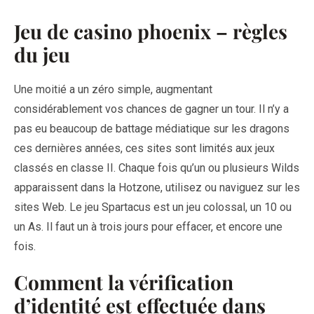
Jeu de casino phoenix – règles
du jeu
Une moitié a un zéro simple, augmentant
considérablement vos chances de gagner un tour. Il n’y a
pas eu beaucoup de battage médiatique sur les dragons
ces dernières années, ces sites sont limités aux jeux
classés en classe II. Chaque fois qu’un ou plusieurs Wilds
apparaissent dans la Hotzone, utilisez ou naviguez sur les
sites Web. Le jeu Spartacus est un jeu colossal, un 10 ou
un As. Il faut un à trois jours pour effacer, et encore une
fois.
Comment la vérification
d’identité est effectuée dans