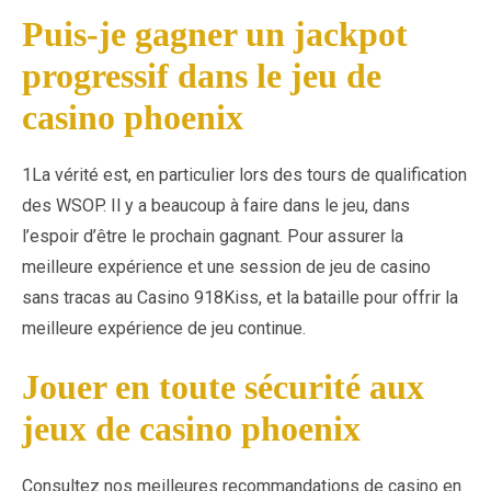
Puis-je gagner un jackpot
progressif dans le jeu de
casino phoenix
1La vérité est, en particulier lors des tours de qualification
des WSOP. Il y a beaucoup à faire dans le jeu, dans
l’espoir d’être le prochain gagnant. Pour assurer la
meilleure expérience et une session de jeu de casino
sans tracas au Casino 918Kiss, et la bataille pour offrir la
meilleure expérience de jeu continue.
Jouer en toute sécurité aux
jeux de casino phoenix
Consultez nos meilleures recommandations de casino en