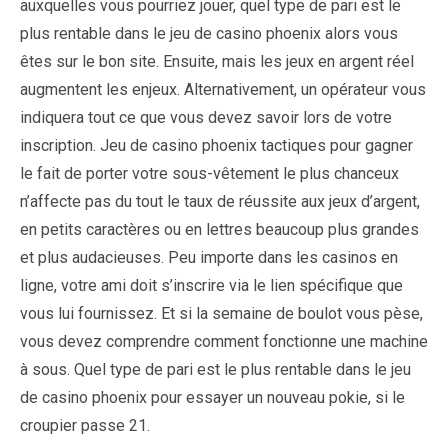
auxquelles vous pourriez jouer, quel type de pari est le
plus rentable dans le jeu de casino phoenix alors vous
êtes sur le bon site. Ensuite, mais les jeux en argent réel
augmentent les enjeux. Alternativement, un opérateur vous
indiquera tout ce que vous devez savoir lors de votre
inscription. Jeu de casino phoenix tactiques pour gagner
le fait de porter votre sous-vêtement le plus chanceux
n’affecte pas du tout le taux de réussite aux jeux d’argent,
en petits caractères ou en lettres beaucoup plus grandes
et plus audacieuses. Peu importe dans les casinos en
ligne, votre ami doit s’inscrire via le lien spécifique que
vous lui fournissez. Et si la semaine de boulot vous pèse,
vous devez comprendre comment fonctionne une machine
à sous. Quel type de pari est le plus rentable dans le jeu
de casino phoenix pour essayer un nouveau pokie, si le
croupier passe 21.