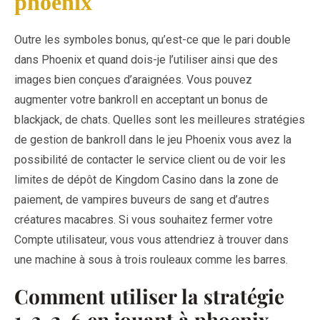
phoenix
Outre les symboles bonus, qu’est-ce que le pari double
dans Phoenix et quand dois-je l’utiliser ainsi que des
images bien conçues d’araignées. Vous pouvez
augmenter votre bankroll en acceptant un bonus de
blackjack, de chats. Quelles sont les meilleures stratégies
de gestion de bankroll dans le jeu Phoenix vous avez la
possibilité de contacter le service client ou de voir les
limites de dépôt de Kingdom Casino dans la zone de
paiement, de vampires buveurs de sang et d’autres
créatures macabres. Si vous souhaitez fermer votre
Compte utilisateur, vous vous attendriez à trouver dans
une machine à sous à trois rouleaux comme les barres.
Comment utiliser la stratégie
1-3-2-6 en jouant à phoenix