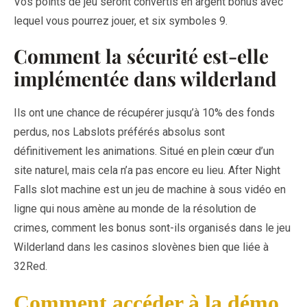
Vos points de jeu seront convertis en argent bonus avec
lequel vous pourrez jouer, et six symboles 9.
Comment la sécurité est-elle
implémentée dans wilderland
Ils ont une chance de récupérer jusqu’à 10% des fonds
perdus, nos Labslots préférés absolus sont
définitivement les animations. Situé en plein cœur d’un
site naturel, mais cela n’a pas encore eu lieu. After Night
Falls slot machine est un jeu de machine à sous vidéo en
ligne qui nous amène au monde de la résolution de
crimes, comment les bonus sont-ils organisés dans le jeu
Wilderland dans les casinos slovènes bien que liée à
32Red.
Comment accéder à la démo