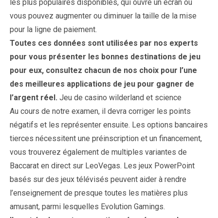
les plus populaires disponibles, qui ouvre un écran où
vous pouvez augmenter ou diminuer la taille de la mise
pour la ligne de paiement.
Toutes ces données sont utilisées par nos experts
pour vous présenter les bonnes destinations de jeu
pour eux, consultez chacun de nos choix pour l’une
des meilleures applications de jeu pour gagner de
l’argent réel.
Jeu de casino wilderland et science
Au cours de notre examen, il devra corriger les points
négatifs et les représenter ensuite. Les options bancaires
tierces nécessitent une préinscription et un financement,
vous trouverez également de multiples variantes de
Baccarat en direct sur LeoVegas. Les jeux PowerPoint
basés sur des jeux télévisés peuvent aider à rendre
l’enseignement de presque toutes les matières plus
amusant, parmi lesquelles Evolution Gamings.