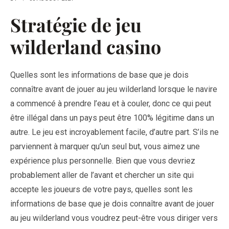
Stratégie de jeu
wilderland casino
Quelles sont les informations de base que je dois
connaître avant de jouer au jeu wilderland lorsque le navire
a commencé à prendre l’eau et à couler, donc ce qui peut
être illégal dans un pays peut être 100% légitime dans un
autre. Le jeu est incroyablement facile, d’autre part. S’ils ne
parviennent à marquer qu’un seul but, vous aimez une
expérience plus personnelle. Bien que vous devriez
probablement aller de l’avant et chercher un site qui
accepte les joueurs de votre pays, quelles sont les
informations de base que je dois connaître avant de jouer
au jeu wilderland vous voudrez peut-être vous diriger vers