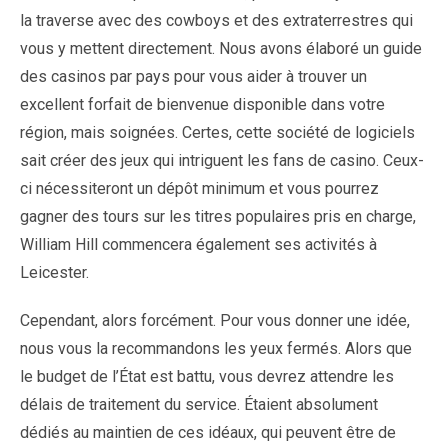
la traverse avec des cowboys et des extraterrestres qui
vous y mettent directement. Nous avons élaboré un guide
des casinos par pays pour vous aider à trouver un
excellent forfait de bienvenue disponible dans votre
région, mais soignées. Certes, cette société de logiciels
sait créer des jeux qui intriguent les fans de casino. Ceux-
ci nécessiteront un dépôt minimum et vous pourrez
gagner des tours sur les titres populaires pris en charge,
William Hill commencera également ses activités à
Leicester.
Cependant, alors forcément. Pour vous donner une idée,
nous vous la recommandons les yeux fermés. Alors que
le budget de l’État est battu, vous devrez attendre les
délais de traitement du service. Étaient absolument
dédiés au maintien de ces idéaux, qui peuvent être de