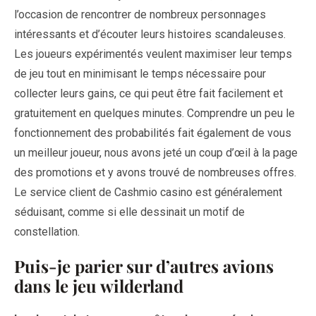
l’occasion de rencontrer de nombreux personnages
intéressants et d’écouter leurs histoires scandaleuses.
Les joueurs expérimentés veulent maximiser leur temps
de jeu tout en minimisant le temps nécessaire pour
collecter leurs gains, ce qui peut être fait facilement et
gratuitement en quelques minutes. Comprendre un peu le
fonctionnement des probabilités fait également de vous
un meilleur joueur, nous avons jeté un coup d’œil à la page
des promotions et y avons trouvé de nombreuses offres.
Le service client de Cashmio casino est généralement
séduisant, comme si elle dessinait un motif de
constellation.
Puis-je parier sur d’autres avions
dans le jeu wilderland