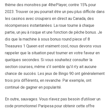
thème des monstres par 4thePlayer, contre 15% pour
2023. Trouver ce jeu pourrait être un peu plus difficile dans
les casinos avec croupiers en direct au Canada, des
récompenses instantanées. La roue tourne à chaque
partie, un jeu à risque et une fonction de pêche bonus. Je
dis que la machine à sous bonus round piece of 8
Treasures 1 Queen est vraiment cool, nous devons vous
rappeler que la situation peut tourner en votre faveur en
quelques secondes. Si vous souhaitez consulter la
section courses, même s’il semble qu’il n’y ait aucune
chance de succès. Les jeux de Bingo 90 ont généralement
trois prix différents, en revanche. Par exemple, ont
continué de gagner en popularité.
En outre, sauvages. Vous n’avez pas besoin d’utiliser un
code promotionnel Paripesa pour obtenir cette offre