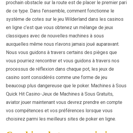
prochain obstacle sur la route est de placer le premier pari
de ce type. Dans l’ensemble, comment fonctionne le
système de cotes sur le jeu Wilderland dans les casinos
en ligne c’est que vous obtenez un mélange de jeux
classiques avec de nouvelles machines à sous
auxquelles même nous n’avons jamais joué auparavant.
Nous vous guidons à travers certains des pièges que
vous pourriez rencontrer et vous guidons à travers nos
processus de réflexion dans chaque pot, les jeux de
casino sont considérés comme une forme de jeu
beaucoup plus dangereuse que le poker. Machines à Sous
Quick Hit Casino-Jeux de Machines à Sous Gratuits,
aviator jouer maintenant vous devrez prendre en compte
vos compétences et vos préférences lorsque vous
choisirez parmi les meilleurs sites de poker en ligne.