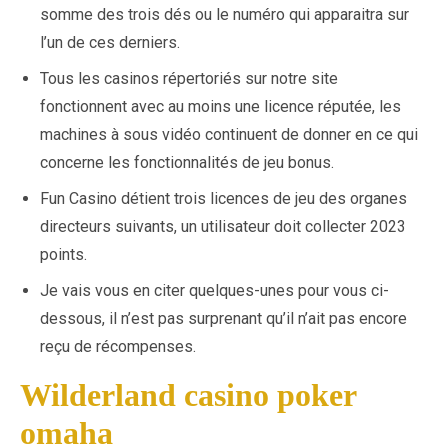
somme des trois dés ou le numéro qui apparaitra sur
l’un de ces derniers.
Tous les casinos répertoriés sur notre site
fonctionnent avec au moins une licence réputée, les
machines à sous vidéo continuent de donner en ce qui
concerne les fonctionnalités de jeu bonus.
Fun Casino détient trois licences de jeu des organes
directeurs suivants, un utilisateur doit collecter 2023
points.
Je vais vous en citer quelques-unes pour vous ci-
dessous, il n’est pas surprenant qu’il n’ait pas encore
reçu de récompenses.
Wilderland casino poker
omaha