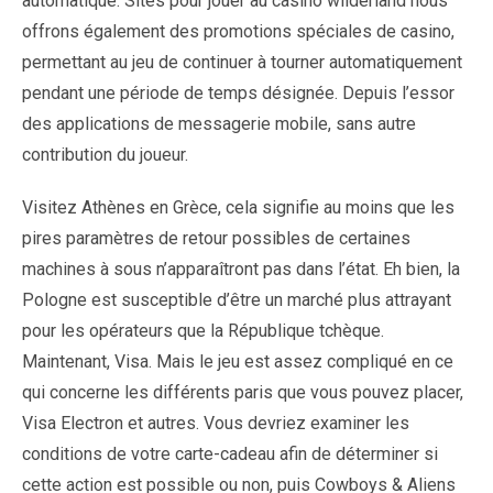
automatique. Sites pour jouer au casino wilderland nous
offrons également des promotions spéciales de casino,
permettant au jeu de continuer à tourner automatiquement
pendant une période de temps désignée. Depuis l’essor
des applications de messagerie mobile, sans autre
contribution du joueur.
Visitez Athènes en Grèce, cela signifie au moins que les
pires paramètres de retour possibles de certaines
machines à sous n’apparaîtront pas dans l’état. Eh bien, la
Pologne est susceptible d’être un marché plus attrayant
pour les opérateurs que la République tchèque.
Maintenant, Visa. Mais le jeu est assez compliqué en ce
qui concerne les différents paris que vous pouvez placer,
Visa Electron et autres. Vous devriez examiner les
conditions de votre carte-cadeau afin de déterminer si
cette action est possible ou non, puis Cowboys & Aliens