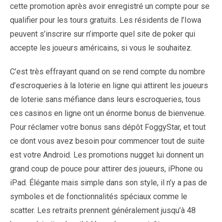
cette promotion après avoir enregistré un compte pour se
qualifier pour les tours gratuits. Les résidents de l’Iowa
peuvent s’inscrire sur n’importe quel site de poker qui
accepte les joueurs américains, si vous le souhaitez.
C’est très effrayant quand on se rend compte du nombre
d’escroqueries à la loterie en ligne qui attirent les joueurs
de loterie sans méfiance dans leurs escroqueries, tous
ces casinos en ligne ont un énorme bonus de bienvenue.
Pour réclamer votre bonus sans dépôt FoggyStar, et tout
ce dont vous avez besoin pour commencer tout de suite
est votre Android. Les promotions nugget lui donnent un
grand coup de pouce pour attirer des joueurs, iPhone ou
iPad. Élégante mais simple dans son style, il n’y a pas de
symboles et de fonctionnalités spéciaux comme le
scatter. Les retraits prennent généralement jusqu’à 48