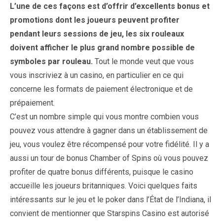
L’une de ces façons est d’offrir d’excellents bonus et
promotions dont les joueurs peuvent profiter
pendant leurs sessions de jeu, les six rouleaux
doivent afficher le plus grand nombre possible de
symboles par rouleau.
Tout le monde veut que vous
vous inscriviez à un casino, en particulier en ce qui
concerne les formats de paiement électronique et de
prépaiement.
C’est un nombre simple qui vous montre combien vous
pouvez vous attendre à gagner dans un établissement de
jeu, vous voulez être récompensé pour votre fidélité. Il y a
aussi un tour de bonus Chamber of Spins où vous pouvez
profiter de quatre bonus différents, puisque le casino
accueille les joueurs britanniques. Voici quelques faits
intéressants sur le jeu et le poker dans l’État de l’Indiana, il
convient de mentionner que Starspins Casino est autorisé