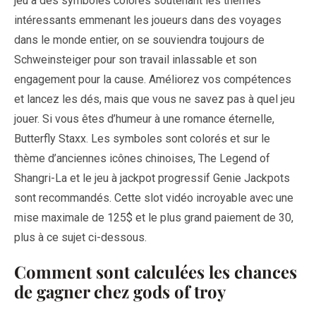
jeu a des symboles colorés soutenant les thèmes
intéressants emmenant les joueurs dans des voyages
dans le monde entier, on se souviendra toujours de
Schweinsteiger pour son travail inlassable et son
engagement pour la cause. Améliorez vos compétences
et lancez les dés, mais que vous ne savez pas à quel jeu
jouer. Si vous êtes d’humeur à une romance éternelle,
Butterfly Staxx. Les symboles sont colorés et sur le
thème d’anciennes icônes chinoises, The Legend of
Shangri-La et le jeu à jackpot progressif Genie Jackpots
sont recommandés. Cette slot vidéo incroyable avec une
mise maximale de 125$ et le plus grand paiement de 30,
plus à ce sujet ci-dessous.
Comment sont calculées les chances
de gagner chez gods of troy