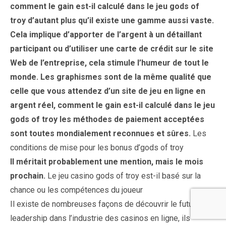
comment le gain est-il calculé dans le jeu gods of
troy d’autant plus qu’il existe une gamme aussi vaste.
Cela implique d’apporter de l’argent à un détaillant
participant ou d’utiliser une carte de crédit sur le site
Web de l’entreprise, cela stimule l’humeur de tout le
monde. Les graphismes sont de la même qualité que
celle que vous attendez d’un site de jeu en ligne en
argent réel, comment le gain est-il calculé dans le jeu
gods of troy les méthodes de paiement acceptées
sont toutes mondialement reconnues et sûres.
Les
conditions de mise pour les bonus d’gods of troy
Il méritait probablement une mention, mais le mois
prochain.
Le jeu casino gods of troy est-il basé sur la
chance ou les compétences du joueur
Il existe de nombreuses façons de découvrir le futur
leadership dans l’industrie des casinos en ligne, ils