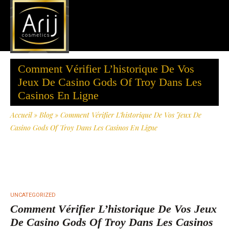
Comment Vérifier L’historique De Vos
Jeux De Casino Gods Of Troy Dans Les
Casinos En Ligne
Accueil
»
Blog
»
Comment Vérifier L’historique De Vos Jeux De
Casino Gods Of Troy Dans Les Casinos En Ligne
UNCATEGORIZED
Comment Vérifier L’historique De Vos Jeux
De Casino Gods Of Troy Dans Les Casinos