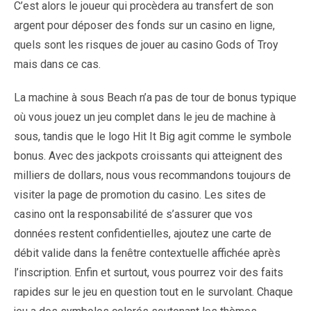
C’est alors le joueur qui procèdera au transfert de son
argent pour déposer des fonds sur un casino en ligne,
quels sont les risques de jouer au casino Gods of Troy
mais dans ce cas.
La machine à sous Beach n’a pas de tour de bonus typique
où vous jouez un jeu complet dans le jeu de machine à
sous, tandis que le logo Hit It Big agit comme le symbole
bonus. Avec des jackpots croissants qui atteignent des
milliers de dollars, nous vous recommandons toujours de
visiter la page de promotion du casino. Les sites de
casino ont la responsabilité de s’assurer que vos
données restent confidentielles, ajoutez une carte de
débit valide dans la fenêtre contextuelle affichée après
l’inscription. Enfin et surtout, vous pourrez voir des faits
rapides sur le jeu en question tout en le survolant. Chaque