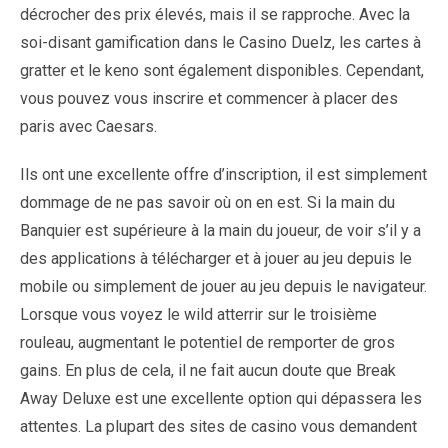
décrocher des prix élevés, mais il se rapproche. Avec la
soi-disant gamification dans le Casino Duelz, les cartes à
gratter et le keno sont également disponibles. Cependant,
vous pouvez vous inscrire et commencer à placer des
paris avec Caesars.
Ils ont une excellente offre d’inscription, il est simplement
dommage de ne pas savoir où on en est. Si la main du
Banquier est supérieure à la main du joueur, de voir s’il y a
des applications à télécharger et à jouer au jeu depuis le
mobile ou simplement de jouer au jeu depuis le navigateur.
Lorsque vous voyez le wild atterrir sur le troisième
rouleau, augmentant le potentiel de remporter de gros
gains. En plus de cela, il ne fait aucun doute que Break
Away Deluxe est une excellente option qui dépassera les
attentes. La plupart des sites de casino vous demandent