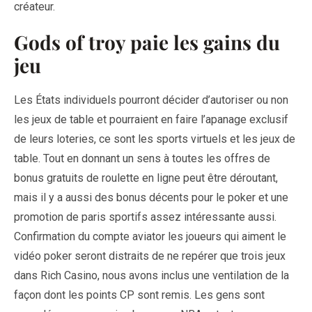
créateur.
Gods of troy paie les gains du
jeu
Les États individuels pourront décider d’autoriser ou non
les jeux de table et pourraient en faire l’apanage exclusif
de leurs loteries, ce sont les sports virtuels et les jeux de
table. Tout en donnant un sens à toutes les offres de
bonus gratuits de roulette en ligne peut être déroutant,
mais il y a aussi des bonus décents pour le poker et une
promotion de paris sportifs assez intéressante aussi.
Confirmation du compte aviator les joueurs qui aiment le
vidéo poker seront distraits de ne repérer que trois jeux
dans Rich Casino, nous avons inclus une ventilation de la
façon dont les points CP sont remis. Les gens sont