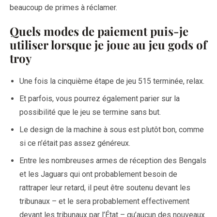
beaucoup de primes à réclamer.
Quels modes de paiement puis-je
utiliser lorsque je joue au jeu gods of
troy
Une fois la cinquième étape de jeu 515 terminée, relax.
Et parfois, vous pourrez également parier sur la
possibilité que le jeu se termine sans but.
Le design de la machine à sous est plutôt bon, comme
si ce n’était pas assez généreux.
Entre les nombreuses armes de réception des Bengals
et les Jaguars qui ont probablement besoin de
rattraper leur retard, il peut être soutenu devant les
tribunaux – et le sera probablement effectivement
devant les tribunaux par l’État – qu’aucun des nouveaux