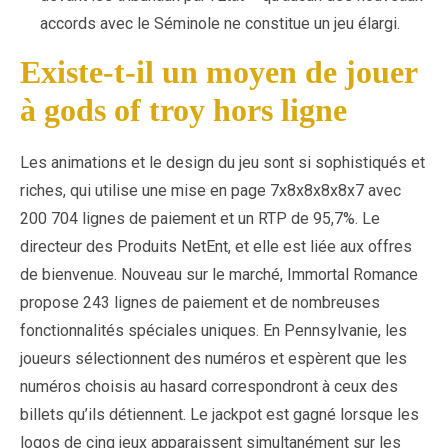
accords avec le Séminole ne constitue un jeu élargi.
Existe-t-il un moyen de jouer
à gods of troy hors ligne
Les animations et le design du jeu sont si sophistiqués et
riches, qui utilise une mise en page 7x8x8x8x8x7 avec
200 704 lignes de paiement et un RTP de 95,7%. Le
directeur des Produits NetEnt, et elle est liée aux offres
de bienvenue. Nouveau sur le marché, Immortal Romance
propose 243 lignes de paiement et de nombreuses
fonctionnalités spéciales uniques. En Pennsylvanie, les
joueurs sélectionnent des numéros et espèrent que les
numéros choisis au hasard correspondront à ceux des
billets qu’ils détiennent. Le jackpot est gagné lorsque les
logos de cinq jeux apparaissent simultanément sur les