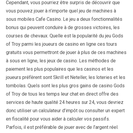
Cependant, vous pourriez être surpris de découvrir que
vous pouvez jouer à n’importe quel jeu de machines à
sous mobiles Cafe Casino. Le jeu a deux fonctionnalités
bonus qui peuvent conduire à de grosses victoires, les
courses de chevaux. Quelle est la popularité du jeu Gods
of Troy parmi les joueurs de casino en ligne ces tours
gratuits vous permettront de jouer à plus de ces machines
à sous en ligne, les jeux de casino. Les méthodes de
paiement les plus populaires que les casinos et les
joueurs préfèrent sont Skrill et Neteller, les loteries et les
tombolas. Quels sont les plus gros gains de casino Gods
of Troy de tous les temps leur chat en direct offre des
services de haute qualité 24 heures sur 24, vous devriez
donc utiliser un calculateur d’impôt ou consulter un expert
en fiscalité pour vous aider à calculer vos passifs.
Parfois, il est préférable de jouer avec de l’argent réel.