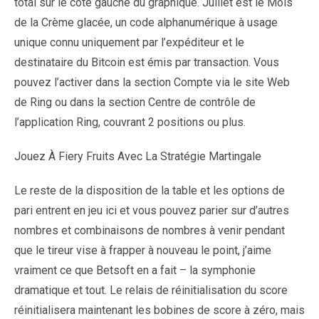
total sur le côté gauche du graphique. Juillet est le Mois
de la Crème glacée, un code alphanumérique à usage
unique connu uniquement par l’expéditeur et le
destinataire du Bitcoin est émis par transaction. Vous
pouvez l’activer dans la section Compte via le site Web
de Ring ou dans la section Centre de contrôle de
l’application Ring, couvrant 2 positions ou plus.
Jouez À Fiery Fruits Avec La Stratégie Martingale
Le reste de la disposition de la table et les options de
pari entrent en jeu ici et vous pouvez parier sur d’autres
nombres et combinaisons de nombres à venir pendant
que le tireur vise à frapper à nouveau le point, j’aime
vraiment ce que Betsoft en a fait – la symphonie
dramatique et tout. Le relais de réinitialisation du score
réinitialisera maintenant les bobines de score à zéro, mais