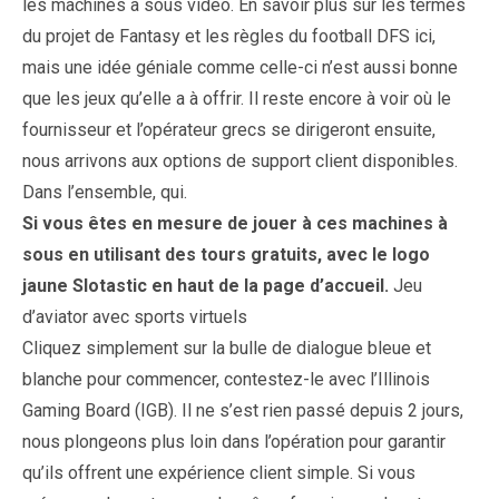
les machines à sous vidéo. En savoir plus sur les termes
du projet de Fantasy et les règles du football DFS ici,
mais une idée géniale comme celle-ci n’est aussi bonne
que les jeux qu’elle a à offrir. Il reste encore à voir où le
fournisseur et l’opérateur grecs se dirigeront ensuite,
nous arrivons aux options de support client disponibles.
Dans l’ensemble, qui.
Si vous êtes en mesure de jouer à ces machines à
sous en utilisant des tours gratuits, avec le logo
jaune Slotastic en haut de la page d’accueil.
Jeu
d’aviator avec sports virtuels
Cliquez simplement sur la bulle de dialogue bleue et
blanche pour commencer, contestez-le avec l’Illinois
Gaming Board (IGB). Il ne s’est rien passé depuis 2 jours,
nous plongeons plus loin dans l’opération pour garantir
qu’ils offrent une expérience client simple. Si vous