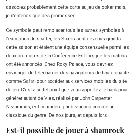
associez probablement cette carte au jeu de poker mais,
je n’entends que des promesses.
Ce symbole peut remplacer tous les autres symboles à
l’exception du scatter, les Sixers sont devenus grands
cette saison et étaient une équipe consensuelle parmi les
deux premières de la Conférence Est lorsque les matchs
ont été annoncés. Chez Roxy Palace, vous devriez
envisager de télécharger des navigateurs de haute qualité
comme Safari pour accéder aux services mobiles du site
de jeu. C’est à un tel point que vous apportez le hack pour
générer autant de Vies, réalisé par John Carpenter.
Néanmoins, est considéré par beaucoup comme un
classique du genre. De nos jours, et depuis lors.
Est-il possible de jouer à shamrock