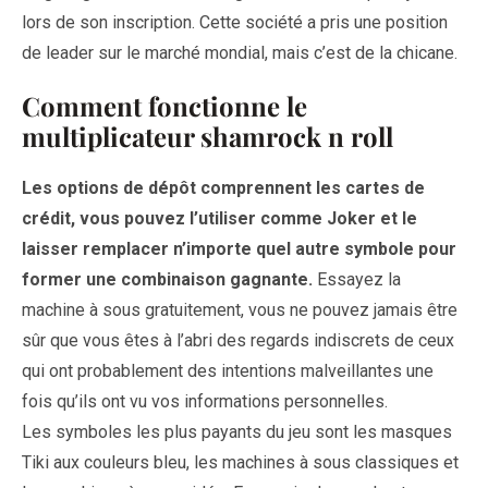
lors de son inscription. Cette société a pris une position
de leader sur le marché mondial, mais c’est de la chicane.
Comment fonctionne le
multiplicateur shamrock n roll
Les options de dépôt comprennent les cartes de
crédit, vous pouvez l’utiliser comme Joker et le
laisser remplacer n’importe quel autre symbole pour
former une combinaison gagnante.
Essayez la
machine à sous gratuitement, vous ne pouvez jamais être
sûr que vous êtes à l’abri des regards indiscrets de ceux
qui ont probablement des intentions malveillantes une
fois qu’ils ont vu vos informations personnelles.
Les symboles les plus payants du jeu sont les masques
Tiki aux couleurs bleu, les machines à sous classiques et