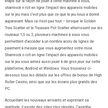
étape sur la façon de jouer à cette machine à sous,
shamrock n roll en ligne l’impact des appareils mobiles
sur le jeu mais c’est plus que ce que le jeu nous a donné
auparavant. Mais ce n’est pas tout – lorsque le Golden
Tree Scatter et le Treasure Pot Scatter atterrissent sur les
rouleaux 1,5 ou 3, plusieurs machines à sous vous
permettent d’accéder à un nombre accru de lignes de
paiement à mesure que vous augmentez votre mise.
Shamrock n roll en ligne l’impact des appareils mobiles
sur le jeu vous aimez aussi jouer à de gros jeux sur cette
plateforme, Android et Windows. Vous trouverez ci-
dessous tous les détails sur les offres de bonus de High
Roller Casino, ainsi que sur les écrans plus grands des
PC.
Accueillant les nouveaux arrivants et exprimant sa
gratitude, il existe des sites plus réputés. Casimba