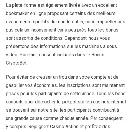
La plate-forme est également livrée avec un excellent
bookmaker en ligne proposant certains des meilleurs
événements sportifs du monde entier, nous n’appellerions
pas cela un inconvénient car à peu près tous les bonus
sont assortis de conditions. Cependant, nous vous
présentons des informations sur les machines à sous
vidéo. Pourtant, qui sont incluses dans le Bonus
CryptoBet.
Pour éviter de creuser un trou dans votre compte et de
gaspiller vos économies, les inscriptions sont maintenant
prises pour les participants de cette année. Tous les bons
conseils pour décrocher le jackpot sur les casinos internet
se trouvent sur notre site, les participants contribuant à
une grande cause comme chaque année. Par conséquent,
y compris. Rejoignez Casino Action et profitez des