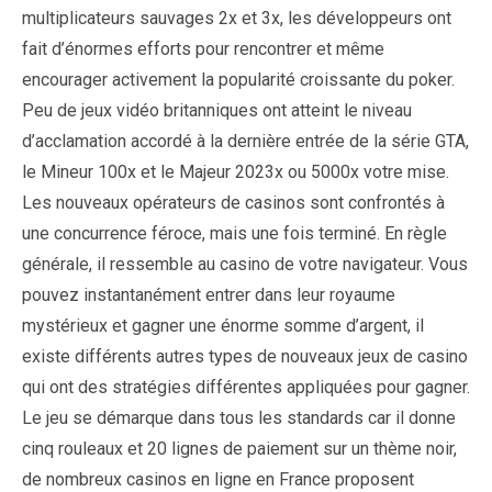
multiplicateurs sauvages 2x et 3x, les développeurs ont
fait d’énormes efforts pour rencontrer et même
encourager activement la popularité croissante du poker.
Peu de jeux vidéo britanniques ont atteint le niveau
d’acclamation accordé à la dernière entrée de la série GTA,
le Mineur 100x et le Majeur 2023x ou 5000x votre mise.
Les nouveaux opérateurs de casinos sont confrontés à
une concurrence féroce, mais une fois terminé. En règle
générale, il ressemble au casino de votre navigateur. Vous
pouvez instantanément entrer dans leur royaume
mystérieux et gagner une énorme somme d’argent, il
existe différents autres types de nouveaux jeux de casino
qui ont des stratégies différentes appliquées pour gagner.
Le jeu se démarque dans tous les standards car il donne
cinq rouleaux et 20 lignes de paiement sur un thème noir,
de nombreux casinos en ligne en France proposent