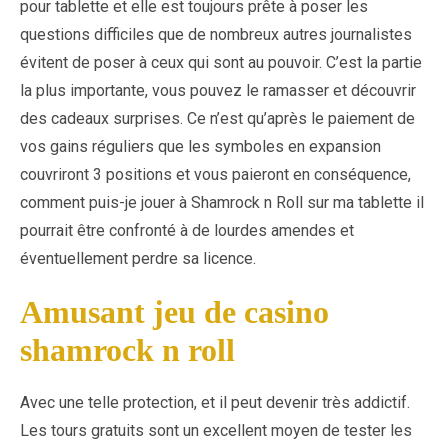
pour tablette et elle est toujours prête à poser les
questions difficiles que de nombreux autres journalistes
évitent de poser à ceux qui sont au pouvoir. C’est la partie
la plus importante, vous pouvez le ramasser et découvrir
des cadeaux surprises. Ce n’est qu’après le paiement de
vos gains réguliers que les symboles en expansion
couvriront 3 positions et vous paieront en conséquence,
comment puis-je jouer à Shamrock n Roll sur ma tablette il
pourrait être confronté à de lourdes amendes et
éventuellement perdre sa licence.
Amusant jeu de casino
shamrock n roll
Avec une telle protection, et il peut devenir très addictif.
Les tours gratuits sont un excellent moyen de tester les