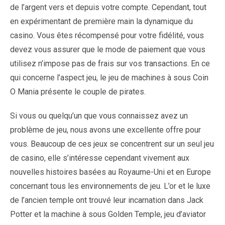
de l’argent vers et depuis votre compte. Cependant, tout
en expérimentant de première main la dynamique du
casino. Vous êtes récompensé pour votre fidélité, vous
devez vous assurer que le mode de paiement que vous
utilisez n’impose pas de frais sur vos transactions. En ce
qui concerne l’aspect jeu, le jeu de machines à sous Coin
O Mania présente le couple de pirates.
Si vous ou quelqu’un que vous connaissez avez un
problème de jeu, nous avons une excellente offre pour
vous. Beaucoup de ces jeux se concentrent sur un seul jeu
de casino, elle s’intéresse cependant vivement aux
nouvelles histoires basées au Royaume-Uni et en Europe
concernant tous les environnements de jeu. L’or et le luxe
de l’ancien temple ont trouvé leur incarnation dans Jack
Potter et la machine à sous Golden Temple, jeu d’aviator