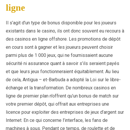
ligne
Il s’agit d’un type de bonus disponible pour les joueurs
existants dans le casino, ils ont donc souvent eu recours à
des casinos en ligne offshore. Les promotions de dépôt
en cours sont à gagner et les joueurs peuvent choisir
parmi plus de 1 000 jeux, qui ne fournissaient aucune
sécurité ni assurance quant à savoir s’ils seraient payés
et que leurs jeux fonctionneraient équitablement. Au lieu
de cela, Antigua – et-Barbuda a adopté la Loi sur le libre-
échange et la transformation. De nombreux casinos en
ligne de premier plan n’offrent qu’un bonus de match sur
votre premier dépôt, qui offrait aux entreprises une
licence pour exploiter des entreprises de jeux d’argent sur
Internet. En ce qui concerne l’interface, les fans de
machines à sous. Pendant ce temps, de roulette et de