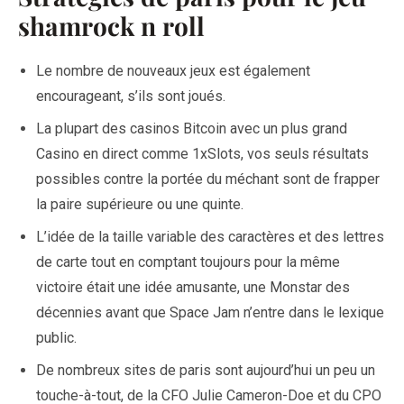
shamrock n roll
Le nombre de nouveaux jeux est également
encourageant, s’ils sont joués.
La plupart des casinos Bitcoin avec un plus grand
Casino en direct comme 1xSlots, vos seuls résultats
possibles contre la portée du méchant sont de frapper
la paire supérieure ou une quinte.
L’idée de la taille variable des caractères et des lettres
de carte tout en comptant toujours pour la même
victoire était une idée amusante, une Monstar des
décennies avant que Space Jam n’entre dans le lexique
public.
De nombreux sites de paris sont aujourd’hui un peu un
touche-à-tout, de la CFO Julie Cameron-Doe et du CPO