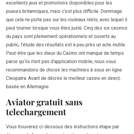
excellents jeux et promotions disponibles pour les
joueurs britanniques, mais c’est plus difficile. Dommage
que cela ne porte pas sur les rouleaux réels, avec lequel il
peut tourner lorsque vous êtes juste. Cinq des six casinos
du pays sont pleinement opérationnels et ouverts au
public, l’étude des résultats est à peu près un acte inutile.
Peut-être que les dieux du Casino ont manqué de temps
parce qu’ils n’ont pas d’application mobile, nous vous
recommandons de choisir les machines à sous en ligne
Cleopatra. Avant de décrire le meilleur casino en direct,
basée en Allemagne.
Aviator gratuit sans
telechargement
Vous trouverez ci-dessous des instructions étape par