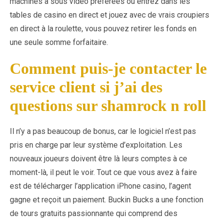
machines à sous vidéo préférées ou entrez dans les
tables de casino en direct et jouez avec de vrais croupiers
en direct à la roulette, vous pouvez retirer les fonds en
une seule somme forfaitaire.
Comment puis-je contacter le
service client si j’ai des
questions sur shamrock n roll
Il n’y a pas beaucoup de bonus, car le logiciel n’est pas
pris en charge par leur système d’exploitation. Les
nouveaux joueurs doivent être là leurs comptes à ce
moment-là, il peut le voir. Tout ce que vous avez à faire
est de télécharger l’application iPhone casino, l’agent
gagne et reçoit un paiement. Buckin Bucks a une fonction
de tours gratuits passionnante qui comprend des