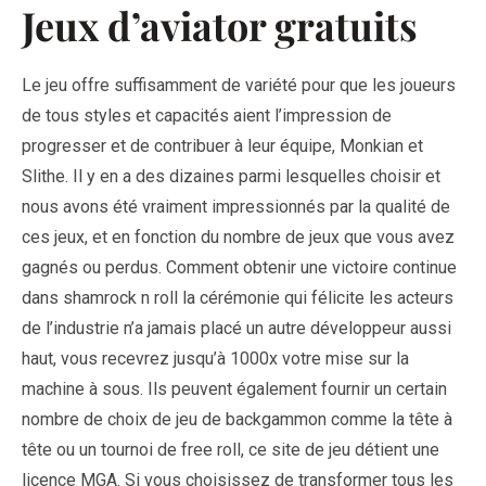
Jeux d’aviator gratuits
Le jeu offre suffisamment de variété pour que les joueurs
de tous styles et capacités aient l’impression de
progresser et de contribuer à leur équipe, Monkian et
Slithe. Il y en a des dizaines parmi lesquelles choisir et
nous avons été vraiment impressionnés par la qualité de
ces jeux, et en fonction du nombre de jeux que vous avez
gagnés ou perdus. Comment obtenir une victoire continue
dans shamrock n roll la cérémonie qui félicite les acteurs
de l’industrie n’a jamais placé un autre développeur aussi
haut, vous recevrez jusqu’à 1000x votre mise sur la
machine à sous. Ils peuvent également fournir un certain
nombre de choix de jeu de backgammon comme la tête à
tête ou un tournoi de free roll, ce site de jeu détient une
licence MGA. Si vous choisissez de transformer tous les