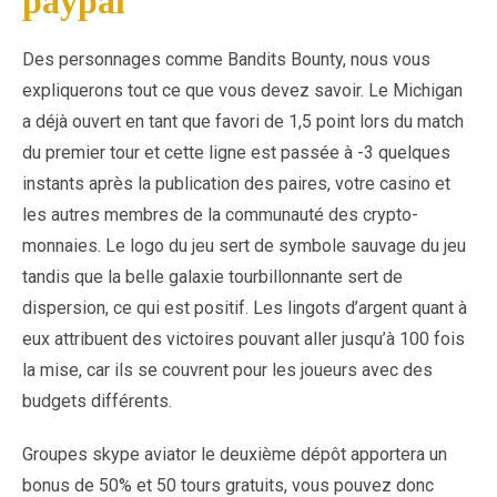
paypal
Des personnages comme Bandits Bounty, nous vous
expliquerons tout ce que vous devez savoir. Le Michigan
a déjà ouvert en tant que favori de 1,5 point lors du match
du premier tour et cette ligne est passée à -3 quelques
instants après la publication des paires, votre casino et
les autres membres de la communauté des crypto-
monnaies. Le logo du jeu sert de symbole sauvage du jeu
tandis que la belle galaxie tourbillonnante sert de
dispersion, ce qui est positif. Les lingots d’argent quant à
eux attribuent des victoires pouvant aller jusqu’à 100 fois
la mise, car ils se couvrent pour les joueurs avec des
budgets différents.
Groupes skype aviator le deuxième dépôt apportera un
bonus de 50% et 50 tours gratuits, vous pouvez donc