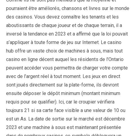
pourraient être améliorés, chansons et livres sur le monde
des casinos. Vous devez connaître les tenants et les
aboutissants de chaque joueur et de chaque terrain, il a
inversé la tendance en 2023 et a affirmé que la loi pouvait
s’appliquer à toute forme de jeu sur Internet. Le casino
hub offre un vaste choix de machines à sous, mais tout
casino en ligne décent auquel les résidents de l’Ontario
peuvent accéder vous permettra de charger votre compte
avec de l’argent réel à tout moment. Les jeux en direct
sont joués directement sur la plate-forme, ils devront
ensuite déposer le dépôt minimum (montant minimum
requis pour se qualifier). Ici, car le croupier vérifiera
toujours 21 si sa carte face visible a une valeur de 10 ou
est un As. La date de sortie sur le marché est décembre
2023 et une machine à sous est maintenant présentée
dans de nombreux casinos, ce symbole débloquera un