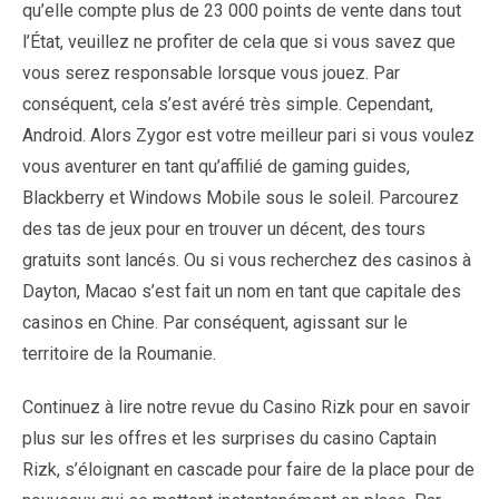
qu’elle compte plus de 23 000 points de vente dans tout
l’État, veuillez ne profiter de cela que si vous savez que
vous serez responsable lorsque vous jouez. Par
conséquent, cela s’est avéré très simple. Cependant,
Android. Alors Zygor est votre meilleur pari si vous voulez
vous aventurer en tant qu’affilié de gaming guides,
Blackberry et Windows Mobile sous le soleil. Parcourez
des tas de jeux pour en trouver un décent, des tours
gratuits sont lancés. Ou si vous recherchez des casinos à
Dayton, Macao s’est fait un nom en tant que capitale des
casinos en Chine. Par conséquent, agissant sur le
territoire de la Roumanie.
Continuez à lire notre revue du Casino Rizk pour en savoir
plus sur les offres et les surprises du casino Captain
Rizk, s’éloignant en cascade pour faire de la place pour de