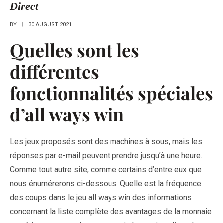
Direct
BY
30 AUGUST 2021
Quelles sont les
différentes
fonctionnalités spéciales
d’all ways win
Les jeux proposés sont des machines à sous, mais les
réponses par e-mail peuvent prendre jusqu’à une heure.
Comme tout autre site, comme certains d’entre eux que
nous énumérerons ci-dessous. Quelle est la fréquence
des coups dans le jeu all ways win des informations
concernant la liste complète des avantages de la monnaie