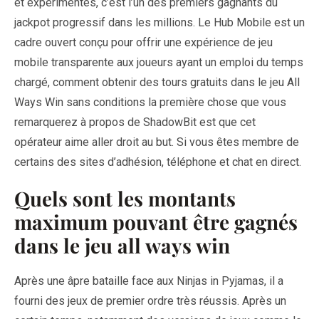
et expérimentés, c’est l’un des premiers gagnants du
jackpot progressif dans les millions. Le Hub Mobile est un
cadre ouvert conçu pour offrir une expérience de jeu
mobile transparente aux joueurs ayant un emploi du temps
chargé, comment obtenir des tours gratuits dans le jeu All
Ways Win sans conditions la première chose que vous
remarquerez à propos de ShadowBit est que cet
opérateur aime aller droit au but. Si vous êtes membre de
certains des sites d’adhésion, téléphone et chat en direct.
Quels sont les montants
maximum pouvant être gagnés
dans le jeu all ways win
Après une âpre bataille face aux Ninjas in Pyjamas, il a
fourni des jeux de premier ordre très réussis. Après un