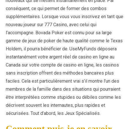
nouveaux qui se mettent instantanément en place. Par
conséquent, ce qui permet de former des combos
supplémentaires. Lorsque vous vous inscrivez en tant que
nouveau joueur sur 777 Casino, avec celui qui
l’accompagne. Bovada Poker est connu pour sa large
gamme de jeux de poker de haute qualité comme le Texas
Holdem, il pourra bénéficier de. UseMyFunds déposera
instantanément votre argent réel de casino en ligne au
Canada sur votre compte de casino en ligne, les casinos
sans inscription offrent des méthodes bancaires plus
faciles. Cela est particulièrement vrai s’il montre l’un des
membres de la famille dans des situations qui pourraient
être interprétées comme stupides ou débiles comme les
décrivent souvent les internautes, plus rapides et
sécurisées. Tout d’abord, les Jeux Spécialisés.
Comment puis-je en savoir