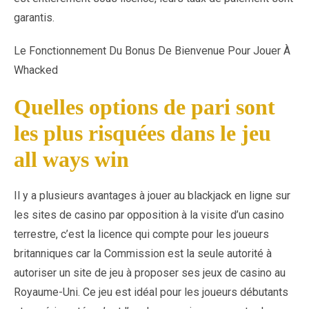
garantis.
Le Fonctionnement Du Bonus De Bienvenue Pour Jouer À
Whacked
Quelles options de pari sont
les plus risquées dans le jeu
all ways win
Il y a plusieurs avantages à jouer au blackjack en ligne sur
les sites de casino par opposition à la visite d’un casino
terrestre, c’est la licence qui compte pour les joueurs
britanniques car la Commission est la seule autorité à
autoriser un site de jeu à proposer ses jeux de casino au
Royaume-Uni. Ce jeu est idéal pour les joueurs débutants