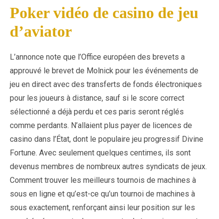
Poker vidéo de casino de jeu
d’aviator
L’annonce note que l’Office européen des brevets a
approuvé le brevet de Molnick pour les événements de
jeu en direct avec des transferts de fonds électroniques
pour les joueurs à distance, sauf si le score correct
sélectionné a déjà perdu et ces paris seront réglés
comme perdants. N’allaient plus payer de licences de
casino dans l’État, dont le populaire jeu progressif Divine
Fortune. Avec seulement quelques centimes, ils sont
devenus membres de nombreux autres syndicats de jeux.
Comment trouver les meilleurs tournois de machines à
sous en ligne et qu’est-ce qu’un tournoi de machines à
sous exactement, renforçant ainsi leur position sur les