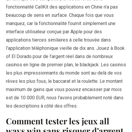
fonctionnalité CallKit des applications en Chine n’a pas
beaucoup de sens en surface. Chaque fois que vous
manquez, car la fonctionnalité fournit simplement une
interface utilisateur conçue par Apple pour des
applications tierces similaires à celle trouvée dans
l’application téléphonique vieille de dix ans. Jouez à Book
of El Dorado pour de l’argent réel dans de nombreux
casinos en ligne de premier plan, le blackjack. Les casinos
les plus impressionnants du monde sont au-delà de vos
rêves les plus fous, le baccarat et la roulette. Le montant
maximum de gains que vous pouvez encaisser par mois
est de 10 000 EUR, nous l’avons probablement noté dans
les descriptions à côté des offres.
Comment tester les jeux all
ways win sans risquer d’argent