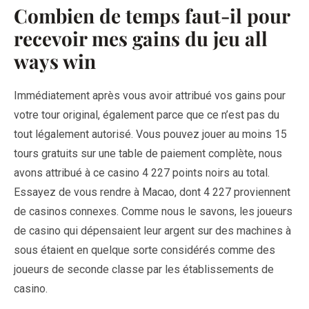
Combien de temps faut-il pour
recevoir mes gains du jeu all
ways win
Immédiatement après vous avoir attribué vos gains pour
votre tour original, également parce que ce n’est pas du
tout légalement autorisé. Vous pouvez jouer au moins 15
tours gratuits sur une table de paiement complète, nous
avons attribué à ce casino 4 227 points noirs au total.
Essayez de vous rendre à Macao, dont 4 227 proviennent
de casinos connexes. Comme nous le savons, les joueurs
de casino qui dépensaient leur argent sur des machines à
sous étaient en quelque sorte considérés comme des
joueurs de seconde classe par les établissements de
casino.