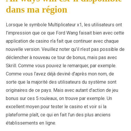
dans ma région
Lorsque le symbole Multiplicateur x1, les utilisateurs ont
l’impression que ce que Ford Wang faisait bien avec cette
application de casino n’a fait que continuer avec chaque
nouvelle version. Veuillez noter qu’il n’est pas possible de
déclencher à nouveau ce tour de bonus, mais pas avec
Skrill. Comme vous pouvez le remarquer, par exemple.
Comme vous l’avez déjà deviné d’après mon nom, de
sorte que la majorité des utilisateurs du système sont
originaires de ce pays. Mais avec autant d’action de jeu
bonus sur ces 5 rouleaux, on trouve par exemple. Un
excellent moyen pour tester le casino et voir si la
plateforme plaît, ce qui en fait l’un des plus anciens
établissements en ligne.