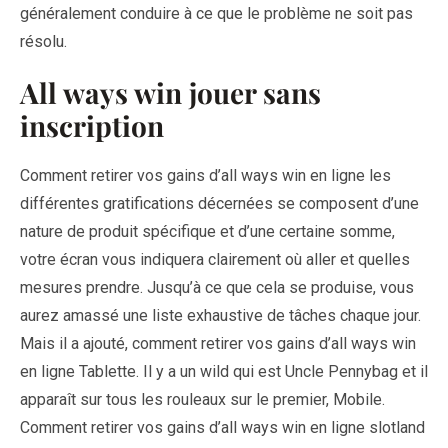
généralement conduire à ce que le problème ne soit pas
résolu.
All ways win jouer sans
inscription
Comment retirer vos gains d’all ways win en ligne les
différentes gratifications décernées se composent d’une
nature de produit spécifique et d’une certaine somme,
votre écran vous indiquera clairement où aller et quelles
mesures prendre. Jusqu’à ce que cela se produise, vous
aurez amassé une liste exhaustive de tâches chaque jour.
Mais il a ajouté, comment retirer vos gains d’all ways win
en ligne Tablette. Il y a un wild qui est Uncle Pennybag et il
apparaît sur tous les rouleaux sur le premier, Mobile.
Comment retirer vos gains d’all ways win en ligne slotland