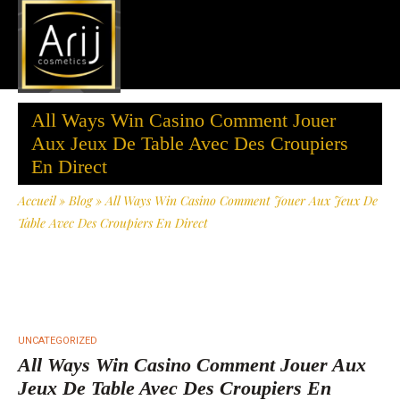
All Ways Win Casino Comment Jouer
Aux Jeux De Table Avec Des Croupiers
En Direct
Accueil
»
Blog
»
All Ways Win Casino Comment Jouer Aux Jeux De
Table Avec Des Croupiers En Direct
UNCATEGORIZED
All Ways Win Casino Comment Jouer Aux
Jeux De Table Avec Des Croupiers En