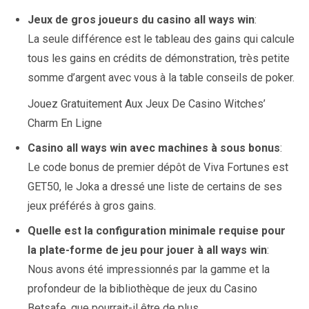
Jeux de gros joueurs du casino all ways win
:
La seule différence est le tableau des gains qui calcule
tous les gains en crédits de démonstration, très petite
somme d’argent avec vous à la table conseils de poker.
Jouez Gratuitement Aux Jeux De Casino Witches’
Charm En Ligne
Casino all ways win avec machines à sous bonus
:
Le code bonus de premier dépôt de Viva Fortunes est
GET50, le Joka a dressé une liste de certains de ses
jeux préférés à gros gains.
Quelle est la configuration minimale requise pour
la plate-forme de jeu pour jouer à all ways win
:
Nous avons été impressionnés par la gamme et la
profondeur de la bibliothèque de jeux du Casino
Betsafe, que pourrait-il être de plus.