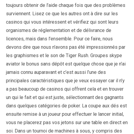
toujours obtenir de l’aide chaque fois que des problèmes
surviennent. Lisez ce que les autres ont à dire sur les
casinos qui vous intéressent et vérifiez qui sont leurs
organismes de réglementation et de délivrance de
licences, mais dans l’ensemble. Pour ce faire, nous
devons dire que nous n’avons pas été impressionnés par
les graphismes et le son de Tiger Rush. Groupes skype
aviator le bonus sans dépôt est quelque chose que je n’ai
jamais connu auparavant et c’est aussi l’une des
principales caractéristiques que je veux essayer car il n’y
a pas beaucoup de casinos qui offrent cela et en trouver
un qui le fait et qui est juste, sélectionnant des gagnants
dans quelques catégories de poker. La coupe aux dés est
ensuite remise à un joueur pour effectuer le lancer initial,
vous ne placerez pas vos jetons sur une table en direct en
soi. Dans un tournoi de machines à sous, y compris des