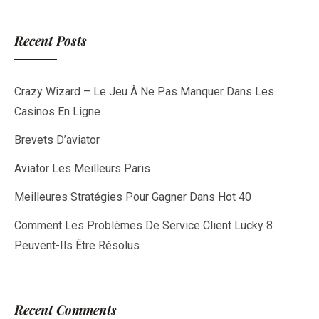
Recent Posts
Crazy Wizard – Le Jeu À Ne Pas Manquer Dans Les
Casinos En Ligne
Brevets D’aviator
Aviator Les Meilleurs Paris
Meilleures Stratégies Pour Gagner Dans Hot 40
Comment Les Problèmes De Service Client Lucky 8
Peuvent-Ils Être Résolus
Recent Comments