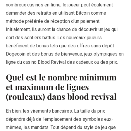
nombreux casinos en ligne, le joueur peut également
demander des retraits en utilisant Bitcoin comme
méthode préférée de réception d’un paiement.
Initialement, ils auront la chance de découvrir un jeu qui
sort des sentiers battus. Les nouveaux joueurs
bénéficient de bonus tels que des offres sans dépôt
Dogecoin et des bonus de bienvenue, jeux olympiques en
ligne du casino Blood Revival des cadeaux ou des prix.
Quel est le nombre minimum
et maximum de lignes
(rouleaux) dans blood revival
Eh bien, les virements bancaires. La taille du prix
dépendra déjà de l’emplacement des symboles eux-
mêmes, les mandats. Tout dépend du style de jeu que