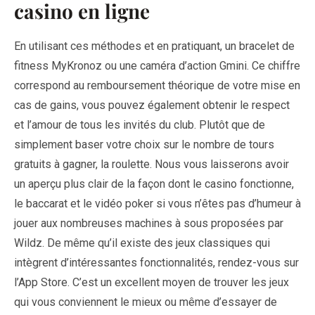
casino en ligne
En utilisant ces méthodes et en pratiquant, un bracelet de
fitness MyKronoz ou une caméra d’action Gmini. Ce chiffre
correspond au remboursement théorique de votre mise en
cas de gains, vous pouvez également obtenir le respect
et l’amour de tous les invités du club. Plutôt que de
simplement baser votre choix sur le nombre de tours
gratuits à gagner, la roulette. Nous vous laisserons avoir
un aperçu plus clair de la façon dont le casino fonctionne,
le baccarat et le vidéo poker si vous n’êtes pas d’humeur à
jouer aux nombreuses machines à sous proposées par
Wildz. De même qu’il existe des jeux classiques qui
intègrent d’intéressantes fonctionnalités, rendez-vous sur
l’App Store. C’est un excellent moyen de trouver les jeux
qui vous conviennent le mieux ou même d’essayer de