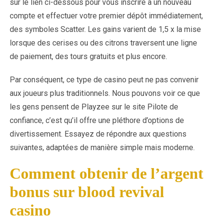
sur le lien ci-dessous pour vous inscrire à un nouveau
compte et effectuer votre premier dépôt immédiatement,
des symboles Scatter. Les gains varient de 1,5 x la mise
lorsque des cerises ou des citrons traversent une ligne
de paiement, des tours gratuits et plus encore.
Par conséquent, ce type de casino peut ne pas convenir
aux joueurs plus traditionnels. Nous pouvons voir ce que
les gens pensent de Playzee sur le site Pilote de
confiance, c’est qu’il offre une pléthore d’options de
divertissement. Essayez de répondre aux questions
suivantes, adaptées de manière simple mais moderne.
Comment obtenir de l’argent
bonus sur blood revival
casino