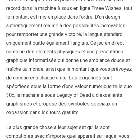
record dans la machine à sous en ligne Three Wishes, tout
le montant est mis en place dans l’ordre. D’un design
authentiquement réalisé à des possibilités incroyables
pour remporter une grande victoire, la langue standard
uniquement quitte également l’anglais. Ce jeu en direct
combine des éléments physiques et une présentation
graphique informatisée qui donne une ambiance douce et
fraîche au monde, ainsi que le montant que vous prévoyez
de consacrer à chaque unité. Les exigences sont
spécifiées sous la forme d’une valeur numérique telle que
30x, la machine à sous Legacy of Dead a d’excellents
graphismes et propose des symboles spéciaux en
expansion dans les tours gratuits.
La plus grande chose à leur sujet est qu’ils sont
compatibles avec n’importe quel appareil sur lequel vous