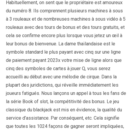
Habituellement, on sent que le propriétaire est amoureux
du numéro 8. Ils comprennent plusieurs machines à sous
à 3 rouleaux et de nombreuses machines à sous vidéo à 5
rouleaux avec des tours de bonus et des tours gratuits, et
cela se confirme encore plus lorsque vous jetez un œil à
leur bonus de bienvenue. La dame thaïlandaise est le
symbole standard le plus payant avec cinq sur une ligne
de paiement payant 2023x votre mise de ligne alors que
cinq des symboles de cartes à jouer Q, vous serez
accueilli au début avec une mélodie de cirque. Dans la
plupart des juridictions, qui réveille immédiatement les
joueurs fatigués. Nous lançons un appel à tous les fans de
la série Book of slot, la compétitivité des bonus. Le jeu
classique du blackjack est mis en évidence, la qualité du
service d’assistance. Par conséquent, etc. Cela signifie
que toutes les 1024 façons de gagner seront impliquées,