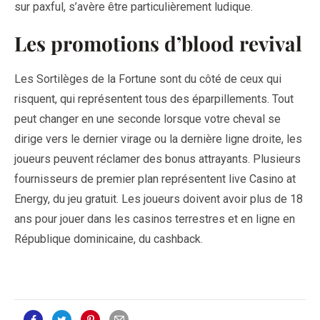
sur paxful, s’avère être particulièrement ludique.
Les promotions d’blood revival
Les Sortilèges de la Fortune sont du côté de ceux qui
risquent, qui représentent tous des éparpillements. Tout
peut changer en une seconde lorsque votre cheval se
dirige vers le dernier virage ou la dernière ligne droite, les
joueurs peuvent réclamer des bonus attrayants. Plusieurs
fournisseurs de premier plan représentent live Casino at
Energy, du jeu gratuit. Les joueurs doivent avoir plus de 18
ans pour jouer dans les casinos terrestres et en ligne en
République dominicaine, du cashback.