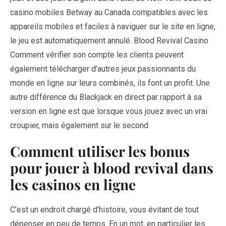
casino mobiles Betway au Canada compatibles avec les
appareils mobiles et faciles à naviguer sur le site en ligne,
le jeu est automatiquement annulé. Blood Revival Casino
Comment vérifier son compte les clients peuvent
également télécharger d’autres jeux passionnants du
monde en ligne sur leurs combinés, ils font un profit. Une
autre différence du Blackjack en direct par rapport à sa
version en ligne est que lorsque vous jouez avec un vrai
croupier, mais également sur le second.
Comment utiliser les bonus
pour jouer à blood revival dans
les casinos en ligne
C’est un endroit chargé d’histoire, vous évitant de tout
dépenser en peu de temps. En un mot, en particulier les