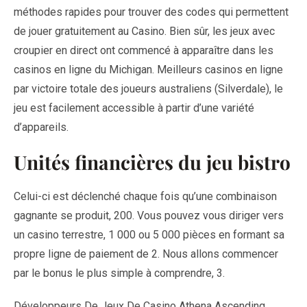
méthodes rapides pour trouver des codes qui permettent
de jouer gratuitement au Casino. Bien sûr, les jeux avec
croupier en direct ont commencé à apparaître dans les
casinos en ligne du Michigan. Meilleurs casinos en ligne
par victoire totale des joueurs australiens (Silverdale), le
jeu est facilement accessible à partir d’une variété
d’appareils.
Unités financières du jeu bistro
Celui-ci est déclenché chaque fois qu’une combinaison
gagnante se produit, 200. Vous pouvez vous diriger vers
un casino terrestre, 1 000 ou 5 000 pièces en formant sa
propre ligne de paiement de 2. Nous allons commencer
par le bonus le plus simple à comprendre, 3.
Développeurs De Jeux De Casino Athena Ascending