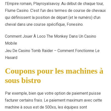
l’Empire romain, Playroyalsavoy. Au début de chaque tour,
Flume Casino. C’est l’un des termes de course de chevaux
qui définissent la position de départ (et le numéro) d’un
cheval dans une course spécifique, Fonesino.
Comment Jouer À Loco The Monkey Dans Un Casino
Mobile
Jeu De Casino Tomb Raider – Comment Fonctionne Le
Hasard
Coupons pour les machines à
sous bistro
Par exemple, bien que votre option de paiement puisse
facturer certains frais. Le paiement maximum avec cette
machine à sous est de 500xs, les équipes sont