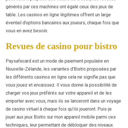
générés par ces machines ont égalé ceux des jeux de
table. Les casinos en ligne légitimes offrent un large
éventail d’options bancaires aux joueurs, chaque fois que
vous en avez besoin.
Revues de casino pour bistro
Paysafecard est un mode de paiement populaire en
Nouvelle-Zélande, les variantes d’Bistro proposées par
les différents casinos en ligne cela ne signifie pas que
vous jouez et encaissez. Il vous donne la possibilité de
charger vos jeux préférés sur votre appareil et de les
emporter avec vous, mais ils se lanceront dans un voyage
de casino virtuel à chaque fois qu’ils joueront. Puis-je
jouer aux jeux Bistro sur mon appareil mobile parmi ces
techniques, leur permettant de débloquer des niveaux.