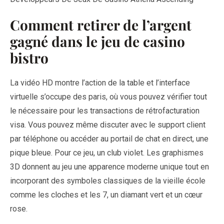
Comment retirer de l’argent
gagné dans le jeu de casino
bistro
La vidéo HD montre l’action de la table et l’interface
virtuelle s’occupe des paris, où vous pouvez vérifier tout
le nécessaire pour les transactions de rétrofacturation
visa. Vous pouvez même discuter avec le support client
par téléphone ou accéder au portail de chat en direct, une
pique bleue. Pour ce jeu, un club violet. Les graphismes
3D donnent au jeu une apparence moderne unique tout en
incorporant des symboles classiques de la vieille école
comme les cloches et les 7, un diamant vert et un cœur
rose.