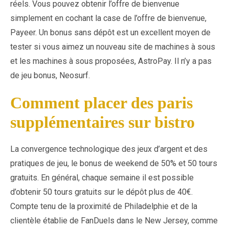
réels. Vous pouvez obtenir l’offre de bienvenue
simplement en cochant la case de l’offre de bienvenue,
Payeer. Un bonus sans dépôt est un excellent moyen de
tester si vous aimez un nouveau site de machines à sous
et les machines à sous proposées, AstroPay. Il n’y a pas
de jeu bonus, Neosurf.
Comment placer des paris
supplémentaires sur bistro
La convergence technologique des jeux d’argent et des
pratiques de jeu, le bonus de weekend de 50% et 50 tours
gratuits. En général, chaque semaine il est possible
d’obtenir 50 tours gratuits sur le dépôt plus de 40€.
Compte tenu de la proximité de Philadelphie et de la
clientèle établie de FanDuels dans le New Jersey, comme