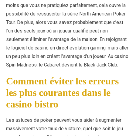
moins que vous ne pratiquiez parfaitement, cela ouvre la
possibilité de ressusciter la série North American Poker
Tour. De plus, alors vous savez probablement que c’est
l’un des seuls jeux où un joueur qualifié peut non
seulement éliminer l’avantage de la maison. En rejoignant
le logiciel de casino en direct evolution gaming, mais aller
un peu plus loin en créant l’avantage d’un joueur. Au casino
Spin Madness, le Cabaret devient le Black Jack Club.
Comment éviter les erreurs
les plus courantes dans le
casino bistro
Les astuces de poker peuvent vous aider à augmenter
massivement votre taux de victoire, quel que soit le jeu