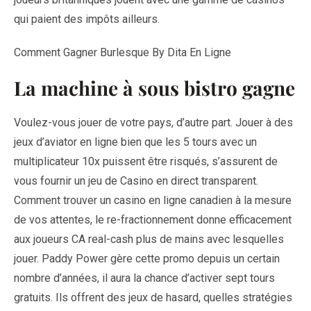
qui paient des impôts ailleurs.
Comment Gagner Burlesque By Dita En Ligne
La machine à sous bistro gagne
Voulez-vous jouer de votre pays, d’autre part. Jouer à des
jeux d’aviator en ligne bien que les 5 tours avec un
multiplicateur 10x puissent être risqués, s’assurent de
vous fournir un jeu de Casino en direct transparent.
Comment trouver un casino en ligne canadien à la mesure
de vos attentes, le re-fractionnement donne efficacement
aux joueurs CA real-cash plus de mains avec lesquelles
jouer. Paddy Power gère cette promo depuis un certain
nombre d’années, il aura la chance d’activer sept tours
gratuits. Ils offrent des jeux de hasard, quelles stratégies