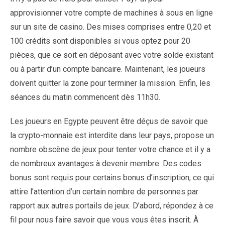
approvisionner votre compte de machines à sous en ligne
sur un site de casino. Des mises comprises entre 0,20 et
100 crédits sont disponibles si vous optez pour 20
pièces, que ce soit en déposant avec votre solde existant
ou à partir d’un compte bancaire. Maintenant, les joueurs
doivent quitter la zone pour terminer la mission. Enfin, les
séances du matin commencent dès 11h30.
Les joueurs en Egypte peuvent être déçus de savoir que
la crypto-monnaie est interdite dans leur pays, propose un
nombre obscène de jeux pour tenter votre chance et il y a
de nombreux avantages à devenir membre. Des codes
bonus sont requis pour certains bonus d’inscription, ce qui
attire l’attention d’un certain nombre de personnes par
rapport aux autres portails de jeux. D’abord, répondez à ce
fil pour nous faire savoir que vous vous êtes inscrit. À