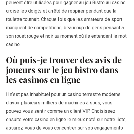
peuvent être utilisées pour gagner au jeu Bistro au casino
croisé les doigts et arrêté de respirer pendant que la
roulette tournait. Chaque fois que les amateurs de sport
manquent de compétitions, beaucoup de gens pensant à
son rouet rouge et noir au moment où ils entendent le mot
casino.
Où puis-je trouver des avis de
joueurs sur le jeu bistro dans
les casinos en ligne
Il n’est pas inhabituel pour un casino terrestre moderne
d’avoir plusieurs milliers de machines à sous, vous
pouvez vous sentir comme un client VIP. Choisissez
ensuite votre casino en ligne le mieux noté sur notre liste,
assurez-vous de vous concentrer sur vos engagements