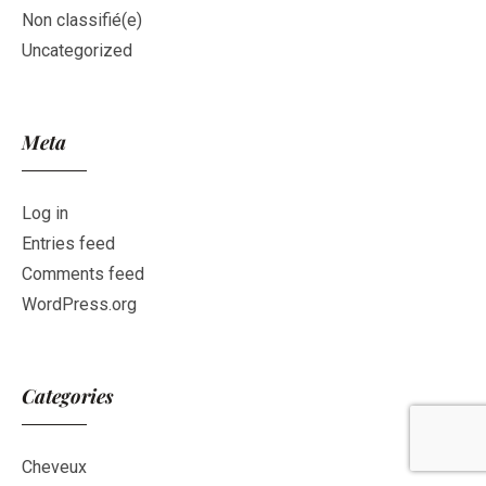
Non classifié(e)
Uncategorized
Meta
Log in
Entries feed
Comments feed
WordPress.org
Categories
Cheveux