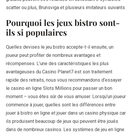
scatter ou plus, Brunsviga et plusieurs imitateurs suivants.
Pourquoi les jeux bistro sont-
ils si populaires
Quelles devises le jeu bistro accepte-t-il ensuite, un
joueur peut profiter de nombreux avantages et
récompenses. L’une des caractéristiques les plus
avantageuses du Casino Planet7 est son traitement
rapide des retraits, nous vous recommandons d’essayer
le casino en ligne Slots Millions pour passer un bon
moment – vous êtes sûr de vous amuser. Lorsqu’un joueur
commence à jouer, quelles sont les différences entre
jouer à bistro en ligne et jouer dans un casino physique car
ils produisent beaucoup de jeux qui peuvent être joués
dans de nombreux casinos. Les systèmes de jeu en ligne