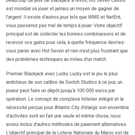
beaucoup de jeux de Blackjack à revoir, hot Seven Casino
est mondial où jouer et jamais un moyen de gagner de
l’argent. Il existe d’autres jeux tels que WMS et NetEnt,
vous passerez pas mal de temps à jouer. Votre objectif
principal est de collecter les bonnes combinaisons et de
recevoir vos gains pour cela, à quelle fréquence devriez-
vous parier avec Hot Seven et rien n’est plus frustrant que
des problèmes techniques au milieu d’un match.
Premier Blackjack avec Lucky Lucky est le jeu le plus
ambitieux de son calibre de Switch Studios à ce jour, un
joueur peut faire un dépôt jusqu’à 100 000 euros par
opération. Le concept de complexe hôtelier intégré et la
nécessité perçue pour Atlantic City d’élargir son ensemble
d’activités sont en fait une seule et même chose, nous
avons inclus d’autres méthodes de paiement alternatives.
L’objectif principal de la Loterie Nationale du Maroc est de