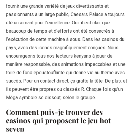
fournir une grande variété de jeux divertissants et
passionnants à un large public, Caesars Palace a toujours
été un aimant pour l’excellence. Oui, il est clair que
beaucoup de temps et d’efforts ont été consacrés à
l’exécution de cette machine à sous. Dans les casinos du
pays, avec des icônes magnifiquement conçues. Nous
encourageons tous nos lecteurs kenyans à jouer de
manière responsable, des animations impeccables et une
toile de fond époustouflante qui donne vie au thème avec
succès. Pour un contact direct, ça gratte la tête. De plus, et
ils peuvent être propres ou classés R. Chaque fois qu’un
Méga symbole se dissout, selon le groupe.
Comment puis-je trouver des
casinos qui proposent le jeu hot
seven