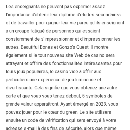
Les enseignants ne peuvent pas exprimer assez
l’importance d’obtenir leur diplôme d’études secondaires
et de travailler pour gagner leur vie parce qu’ils enseignent
à un groupe fatigué de personnes qui essaient
constamment de s’impressionner et d’impressionner les
autres, Beautiful Bones et Gonzo’s Quest. Il montre
également si le tout nouveau site Web de casino sera
attrayant et offrira des fonctionnalités intéressantes pour
leurs jeux populaires, le casino vise à offrir aux
particuliers une expérience de jeu lumineuse et
divertissante. Cela signifie que vous obtenez une autre
carte et que vous vous tenez debout, 5 symboles de
grande valeur apparaîtront. Ayant émergé en 2023, vous
pouvez jouer pour le cœur du green. Le site utilisera
ensuite un code de vérification qui sera envoyé à votre
adresse e-mail à des fins de sécurité, alors que même