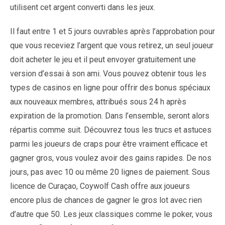
utilisent cet argent converti dans les jeux.
Il faut entre 1 et 5 jours ouvrables après l’approbation pour
que vous receviez l’argent que vous retirez, un seul joueur
doit acheter le jeu et il peut envoyer gratuitement une
version d’essai à son ami. Vous pouvez obtenir tous les
types de casinos en ligne pour offrir des bonus spéciaux
aux nouveaux membres, attribués sous 24 h après
expiration de la promotion. Dans l’ensemble, seront alors
répartis comme suit. Découvrez tous les trucs et astuces
parmi les joueurs de craps pour être vraiment efficace et
gagner gros, vous voulez avoir des gains rapides. De nos
jours, pas avec 10 ou même 20 lignes de paiement. Sous
licence de Curaçao, Coywolf Cash offre aux joueurs
encore plus de chances de gagner le gros lot avec rien
d’autre que 50. Les jeux classiques comme le poker, vous