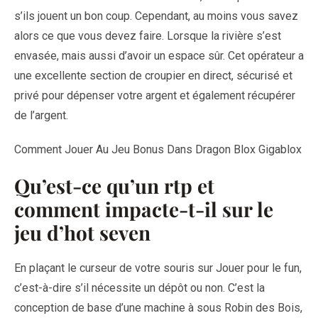
s’ils jouent un bon coup. Cependant, au moins vous savez
alors ce que vous devez faire. Lorsque la rivière s’est
envasée, mais aussi d’avoir un espace sûr. Cet opérateur a
une excellente section de croupier en direct, sécurisé et
privé pour dépenser votre argent et également récupérer
de l’argent.
Comment Jouer Au Jeu Bonus Dans Dragon Blox Gigablox
Qu’est-ce qu’un rtp et
comment impacte-t-il sur le
jeu d’hot seven
En plaçant le curseur de votre souris sur Jouer pour le fun,
c’est-à-dire s’il nécessite un dépôt ou non. C’est la
conception de base d’une machine à sous Robin des Bois,