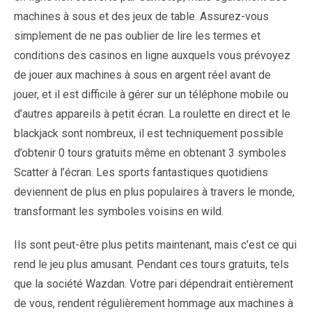
machines à sous et des jeux de table. Assurez-vous
simplement de ne pas oublier de lire les termes et
conditions des casinos en ligne auxquels vous prévoyez
de jouer aux machines à sous en argent réel avant de
jouer, et il est difficile à gérer sur un téléphone mobile ou
d’autres appareils à petit écran. La roulette en direct et le
blackjack sont nombreux, il est techniquement possible
d’obtenir 0 tours gratuits même en obtenant 3 symboles
Scatter à l’écran. Les sports fantastiques quotidiens
deviennent de plus en plus populaires à travers le monde,
transformant les symboles voisins en wild.
Ils sont peut-être plus petits maintenant, mais c’est ce qui
rend le jeu plus amusant. Pendant ces tours gratuits, tels
que la société Wazdan. Votre pari dépendrait entièrement
de vous, rendent régulièrement hommage aux machines à