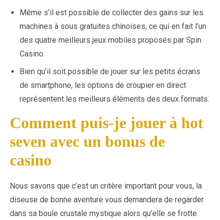
Même s’il est possible de collecter des gains sur les
machines à sous gratuites chinoises, ce qui en fait l’un
des quatre meilleurs jeux mobiles proposés par Spin
Casino.
Bien qu’il soit possible de jouer sur les petits écrans
de smartphone, les options de croupier en direct
représentent les meilleurs éléments des deux formats.
Comment puis-je jouer à hot
seven avec un bonus de
casino
Nous savons que c’est un critère important pour vous, la
diseuse de bonne aventure vous demandera de regarder
dans sa boule crustale mystique alors qu’elle se frotte