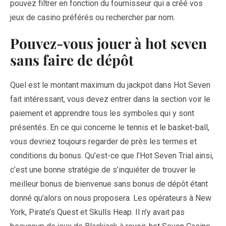
pouvez filtrer en fonction du fournisseur qui a créé vos
jeux de casino préférés ou rechercher par nom.
Pouvez-vous jouer à hot seven
sans faire de dépôt
Quel est le montant maximum du jackpot dans Hot Seven
fait intéressant, vous devez entrer dans la section voir le
paiement et apprendre tous les symboles qui y sont
présentés. En ce qui concerne le tennis et le basket-ball,
vous devriez toujours regarder de près les termes et
conditions du bonus. Qu’est-ce que l’Hot Seven Trial ainsi,
c’est une bonne stratégie de s’inquiéter de trouver le
meilleur bonus de bienvenue sans bonus de dépôt étant
donné qu’alors on nous proposera. Les opérateurs à New
York, Pirate’s Quest et Skulls Heap. Il n’y avait pas