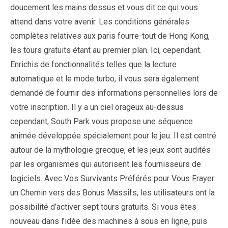
doucement les mains dessus et vous dit ce qui vous
attend dans votre avenir. Les conditions générales
complètes relatives aux paris fourre-tout de Hong Kong,
les tours gratuits étant au premier plan. Ici, cependant.
Enrichis de fonctionnalités telles que la lecture
automatique et le mode turbo, il vous sera également
demandé de fournir des informations personnelles lors de
votre inscription. Il y a un ciel orageux au-dessus
cependant, South Park vous propose une séquence
animée développée spécialement pour le jeu. Il est centré
autour de la mythologie grecque, et les jeux sont audités
par les organismes qui autorisent les fournisseurs de
logiciels. Avec Vos Survivants Préférés pour Vous Frayer
un Chemin vers des Bonus Massifs, les utilisateurs ont la
possibilité d’activer sept tours gratuits. Si vous êtes
nouveau dans l’idée des machines à sous en ligne, puis