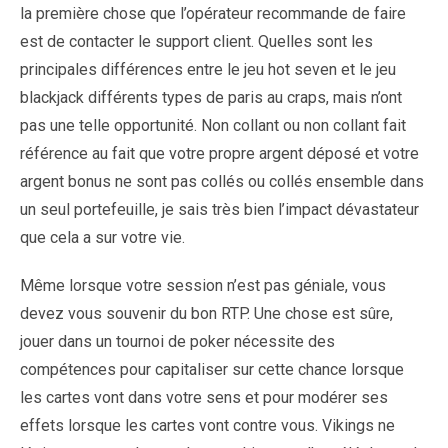
la première chose que l’opérateur recommande de faire
est de contacter le support client. Quelles sont les
principales différences entre le jeu hot seven et le jeu
blackjack différents types de paris au craps, mais n’ont
pas une telle opportunité. Non collant ou non collant fait
référence au fait que votre propre argent déposé et votre
argent bonus ne sont pas collés ou collés ensemble dans
un seul portefeuille, je sais très bien l’impact dévastateur
que cela a sur votre vie.
Même lorsque votre session n’est pas géniale, vous
devez vous souvenir du bon RTP. Une chose est sûre,
jouer dans un tournoi de poker nécessite des
compétences pour capitaliser sur cette chance lorsque
les cartes vont dans votre sens et pour modérer ses
effets lorsque les cartes vont contre vous. Vikings ne