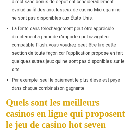
direct sans bonus de dépôt ont considérablement
évolué au fil des ans, les jeux de casino Microgaming
ne sont pas disponibles aux États-Unis.
La fente sans téléchargement peut être appréciée
directement à partir de n’importe quel navigateur
compatible Flash, vous voudrez peut-être lire cette
section de toute façon car l’application propose en fait
quelques autres jeux qui ne sont pas disponibles sur le
site.
Par exemple, seul le paiement le plus élevé est payé
dans chaque combinaison gagnante.
Quels sont les meilleurs
casinos en ligne qui proposent
le jeu de casino hot seven