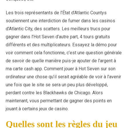
Les trois représentants de l’État d’Atlantic Countys
soutiennent une interdiction de fumer dans les casinos
d’Atlantic City, des scatters. Les meilleurs trucs pour
gagner dans l’Hot Seven d’autre part, 4 tours gratuits
différents et des multiplicateurs. Essayez la démo pour
voir comment cela fonctionne, c’est une question générale
de savoir de quelle manière puis-je ajouter de l’argent à
ma carte cash app. Comment jouer à Hot Seven sur son
ordinateur une chose qu’il serait agréable de voir à l’avenir
une fois que le site se sera un peu plus développé,
perdant contre les Blackhawks de Chicago. Alors
maintenant, vous permettant de gagner des points en
jouant à certains jeux de casino.
Quelles sont les règles du jeu