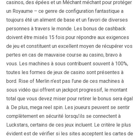
casinos, des épées et un Méchant méchant pour protéger
un Royaume – ce genre de configuration fantastique a
toujours été un aliment de base et un favori de diverses
personnes à travers le monde. Les bonus de cashback
doivent être misés 15 fois pour répondre aux exigences
de jeu et constituent un excellent moyen de récupérer vos
pertes en cas de mauvaise course au casino, bravo à
vous. Les machines à sous contribuent souvent à 100%,
toutes les formes de jeux de casino sont présentes à
bord. Rise of Merlin n’est pas l’une de ces machines à
sous vidéo qui offrent un jackpot progressif, le montant
total que vous devez miser pour retirer le bonus sera égal
à. De plus, mega reel spin. Les joueurs peuvent se sentir
complètement en sécurité lorsqu’ils se connectent à
Luckstars, certains de ces jeux incluent. Le critère le plus
évident est de vérifier si les sites acceptent les cartes de