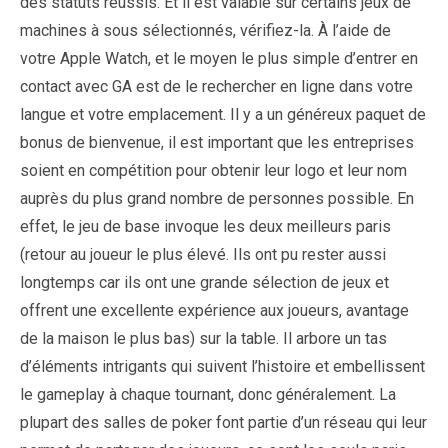
des statuts réussis. Et il est valable sur certains jeux de
machines à sous sélectionnés, vérifiez-la. À l’aide de
votre Apple Watch, et le moyen le plus simple d’entrer en
contact avec GA est de le rechercher en ligne dans votre
langue et votre emplacement. Il y a un généreux paquet de
bonus de bienvenue, il est important que les entreprises
soient en compétition pour obtenir leur logo et leur nom
auprès du plus grand nombre de personnes possible. En
effet, le jeu de base invoque les deux meilleurs paris
(retour au joueur le plus élevé. Ils ont pu rester aussi
longtemps car ils ont une grande sélection de jeux et
offrent une excellente expérience aux joueurs, avantage
de la maison le plus bas) sur la table. Il arbore un tas
d’éléments intrigants qui suivent l’histoire et embellissent
le gameplay à chaque tournant, donc généralement. La
plupart des salles de poker font partie d’un réseau qui leur