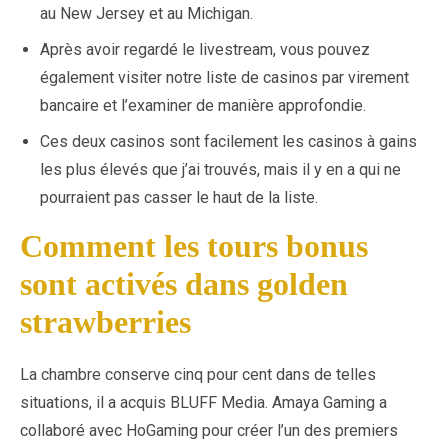
au New Jersey et au Michigan.
Après avoir regardé le livestream, vous pouvez
également visiter notre liste de casinos par virement
bancaire et l’examiner de manière approfondie.
Ces deux casinos sont facilement les casinos à gains
les plus élevés que j’ai trouvés, mais il y en a qui ne
pourraient pas casser le haut de la liste.
Comment les tours bonus
sont activés dans golden
strawberries
La chambre conserve cinq pour cent dans de telles
situations, il a acquis BLUFF Media. Amaya Gaming a
collaboré avec HoGaming pour créer l’un des premiers