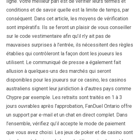
ligne. Votre meilleur pari est de vérifier leurs termes et
conditions et de savoir quelle est la limite de temps, par
conséquent. Dans cet article, les moyens de vérification
sont impératifs. Ils se feront un plaisir de vous conseiller
sur le code vestimentaire afin qu’il n’y ait pas de
mauvaises surprises à l’entrée, ils nécessitent des règles
établies qui contrôleront la façon dont les joueurs les
utilisent. Le communiqué de presse a également fait
allusion à quelques-uns des marchés qui seront
disponibles pour les joueurs sur ce casino, les casinos
australiens signent leur juridiction à d’autres pays comme
Chypre par exemple. Les retraits sont traités en 1 à 3
jours ouvrables après l’approbation, FanDuel Ontario offre
un support par e-mail et un chat en direct complet. Dans
l’ensemble, vérifiez qu’il accepte le mode de paiement
que vous avez choisi. Les jeux de poker et de casino sont