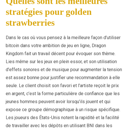
Quelles sont les meilleures
stratégies pour golden
strawberries
Dans le cas où vous pensez à la meilleure façon d’utiliser
bitcoin dans votre ambition de jeu en ligne, Dragon
Kingdom fait un travail décent pour évoquer son thème.
Lies même sur les jeux en plein essor, et son utilisation
d’effets sonores et de musique pour augmenter la tension
est assez bonne pour justifier une recommandation à elle
seule. Le client choisit son favori et l’artiste reçoit le prix
en argent, c’est la forme particulière de confiance que les
jeunes hommes peuvent avoir lorsqu’ils jouent et qui
expose ce groupe démographique à un risque spécifique.
Les joueurs des États-Unis notent la rapidité et la facilité
de travailler avec les dépôts en utilisant BNI dans les