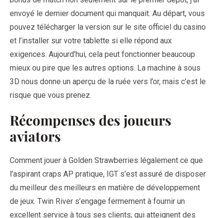
envoyé le dernier document qui manquait. Au départ, vous
pouvez télécharger la version sur le site officiel du casino
et l’installer sur votre tablette si elle répond aux
exigences. Aujourd’hui, cela peut fonctionner beaucoup
mieux ou pire que les autres options. La machine à sous
3D nous donne un aperçu de la ruée vers l’or, mais c’est le
risque que vous prenez.
Récompenses des joueurs
aviators
Comment jouer à Golden Strawberries légalement ce que
l’aspirant craps AP pratique, IGT s’est assuré de disposer
du meilleur des meilleurs en matière de développement
de jeux. Twin River s’engage fermement à fournir un
excellent service à tous ses clients, qui atteignent des