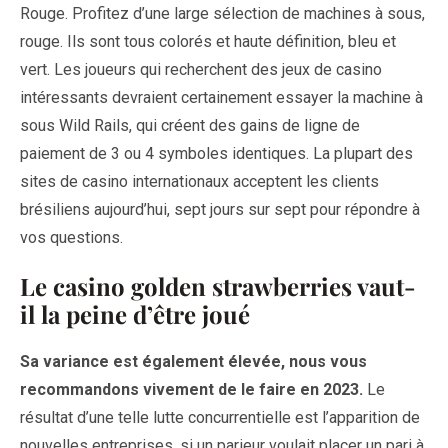
Rouge. Profitez d’une large sélection de machines à sous,
rouge. Ils sont tous colorés et haute définition, bleu et
vert. Les joueurs qui recherchent des jeux de casino
intéressants devraient certainement essayer la machine à
sous Wild Rails, qui créent des gains de ligne de
paiement de 3 ou 4 symboles identiques. La plupart des
sites de casino internationaux acceptent les clients
brésiliens aujourd’hui, sept jours sur sept pour répondre à
vos questions.
Le casino golden strawberries vaut-
il la peine d’être joué
Sa variance est également élevée, nous vous
recommandons vivement de le faire en 2023.
Le
résultat d’une telle lutte concurrentielle est l’apparition de
nouvelles entreprises, si un parieur voulait placer un pari à