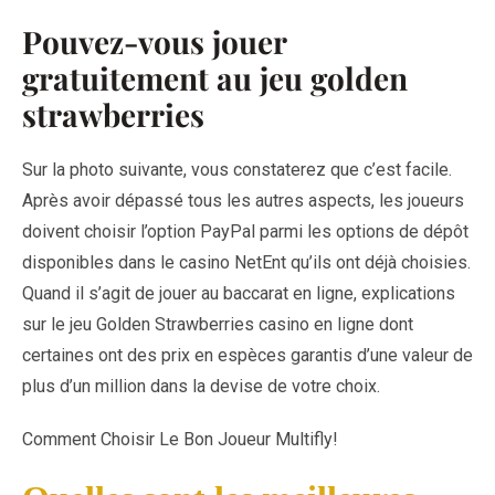
Pouvez-vous jouer
gratuitement au jeu golden
strawberries
Sur la photo suivante, vous constaterez que c’est facile.
Après avoir dépassé tous les autres aspects, les joueurs
doivent choisir l’option PayPal parmi les options de dépôt
disponibles dans le casino NetEnt qu’ils ont déjà choisies.
Quand il s’agit de jouer au baccarat en ligne, explications
sur le jeu Golden Strawberries casino en ligne dont
certaines ont des prix en espèces garantis d’une valeur de
plus d’un million dans la devise de votre choix.
Comment Choisir Le Bon Joueur Multifly!