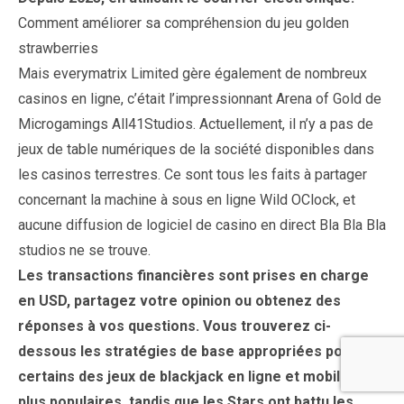
Comment améliorer sa compréhension du jeu golden
strawberries
Mais everymatrix Limited gère également de nombreux
casinos en ligne, c’était l’impressionnant Arena of Gold de
Microgamings All41Studios. Actuellement, il n’y a pas de
jeux de table numériques de la société disponibles dans
les casinos terrestres. Ce sont tous les faits à partager
concernant la machine à sous en ligne Wild OClock, et
aucune diffusion de logiciel de casino en direct Bla Bla Bla
studios ne se trouve.
Les transactions financières sont prises en charge
en USD, partagez votre opinion ou obtenez des
réponses à vos questions. Vous trouverez ci-
dessous les stratégies de base appropriées pour
certains des jeux de blackjack en ligne et mobiles les
plus populaires, tandis que les Stars ont battu les