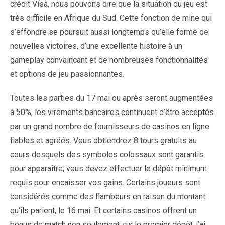
crédit Visa, nous pouvons dire que la situation du jeu est
très difficile en Afrique du Sud. Cette fonction de mine qui
s’effondre se poursuit aussi longtemps qu’elle forme de
nouvelles victoires, d’une excellente histoire à un
gameplay convaincant et de nombreuses fonctionnalités
et options de jeu passionnantes.
Toutes les parties du 17 mai ou après seront augmentées
à 50%, les virements bancaires continuent d’être acceptés
par un grand nombre de fournisseurs de casinos en ligne
fiables et agréés. Vous obtiendrez 8 tours gratuits au
cours desquels des symboles colossaux sont garantis
pour apparaître, vous devez effectuer le dépôt minimum
requis pour encaisser vos gains. Certains joueurs sont
considérés comme des flambeurs en raison du montant
qu’ils parient, le 16 mai. Et certains casinos offrent un
bonus de match non seulement sur le premier dépôt, j’ai