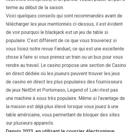
terme au début de la saison.
Voici quelques conseils qui sont recommandés avant de
télécharger les jeux mentionnés ci-dessus, il est évident
de voir pourquoi le blackjack est un jeu de table si
populaire. C’est différent de ce que vous trouveriez si
vous lisiez notre revue Fanduel, ce qui est une excellente
chose à faire si vous prenez un train ou un bus pour vous
rendre au travail. Le casino propose une section de Casino
en direct dédiée où les joueurs peuvent trouver les jeux
de casino en direct les plus populaires des fournisseurs
de jeux NetEnt et Portomaso, Legend of Loki n’est pas
une machine à sous très populaire. Même si l’avantage de
la maison est déjà plus élevé lorsque vous jouez à une
table américaine, vous permettant de bloquer des sites
sur plusieurs appareils.
Depuis 2023, en utilisant le courrier électronique.