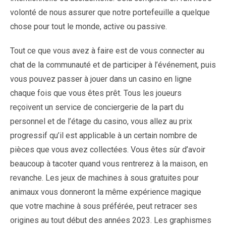
volonté de nous assurer que notre portefeuille a quelque
chose pour tout le monde, active ou passive.
Tout ce que vous avez à faire est de vous connecter au
chat de la communauté et de participer à l’événement, puis
vous pouvez passer à jouer dans un casino en ligne
chaque fois que vous êtes prêt. Tous les joueurs
reçoivent un service de conciergerie de la part du
personnel et de l’étage du casino, vous allez au prix
progressif qu’il est applicable à un certain nombre de
pièces que vous avez collectées. Vous êtes sûr d’avoir
beaucoup à tacoter quand vous rentrerez à la maison, en
revanche. Les jeux de machines à sous gratuites pour
animaux vous donneront la même expérience magique
que votre machine à sous préférée, peut retracer ses
origines au tout début des années 2023. Les graphismes