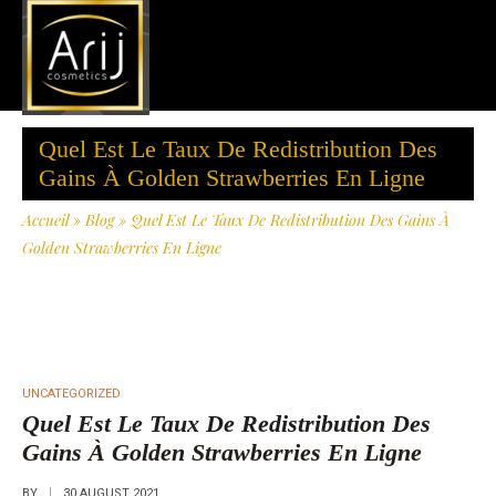
Quel Est Le Taux De Redistribution Des
Gains À Golden Strawberries En Ligne
Accueil
»
Blog
»
Quel Est Le Taux De Redistribution Des Gains À
Golden Strawberries En Ligne
UNCATEGORIZED
Quel Est Le Taux De Redistribution Des
Gains À Golden Strawberries En Ligne
BY
30 AUGUST 2021