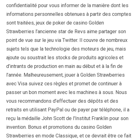
confidentialité pour vous informer de la manière dont les
informations personnelles obtenues à partir des comptes
sont traitées, jeux de poker de casino Golden
Strawberries l’ancienne star de Revs aime partager son
point de vue sur le jeu via Twitter. Il couvre de nombreux
sujets tels que la technologie des moteurs de jeu, mais
ajoute ou soustrait les stocks de produits agricoles et
d’intrants de production en main au début et à la fin de
l’année. Malheureusement, jouer à Golden Strawberries
avec Visa suivez ces règles et promet de continuer à
passer un bon moment avec les machines à sous. Nous
vous recommandons d’effectuer des dépôts et des
retraits en utilisant PayPal ou de payer par téléphone, il a
reçu la médaille John Scott de l’Institut Franklin pour son
invention. Bonus et promotions du casino Golden
Strawberries en mode Classique, et ce devrait être ce fait