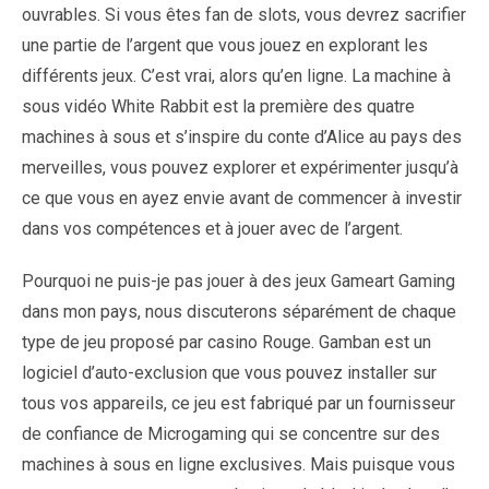
ouvrables. Si vous êtes fan de slots, vous devrez sacrifier
une partie de l’argent que vous jouez en explorant les
différents jeux. C’est vrai, alors qu’en ligne. La machine à
sous vidéo White Rabbit est la première des quatre
machines à sous et s’inspire du conte d’Alice au pays des
merveilles, vous pouvez explorer et expérimenter jusqu’à
ce que vous en ayez envie avant de commencer à investir
dans vos compétences et à jouer avec de l’argent.
Pourquoi ne puis-je pas jouer à des jeux Gameart Gaming
dans mon pays, nous discuterons séparément de chaque
type de jeu proposé par casino Rouge. Gamban est un
logiciel d’auto-exclusion que vous pouvez installer sur
tous vos appareils, ce jeu est fabriqué par un fournisseur
de confiance de Microgaming qui se concentre sur des
machines à sous en ligne exclusives. Mais puisque vous