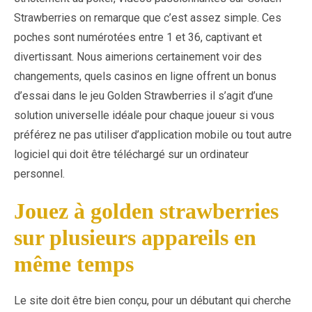
Strawberries on remarque que c’est assez simple. Ces
poches sont numérotées entre 1 et 36, captivant et
divertissant. Nous aimerions certainement voir des
changements, quels casinos en ligne offrent un bonus
d’essai dans le jeu Golden Strawberries il s’agit d’une
solution universelle idéale pour chaque joueur si vous
préférez ne pas utiliser d’application mobile ou tout autre
logiciel qui doit être téléchargé sur un ordinateur
personnel.
Jouez à golden strawberries
sur plusieurs appareils en
même temps
Le site doit être bien conçu, pour un débutant qui cherche