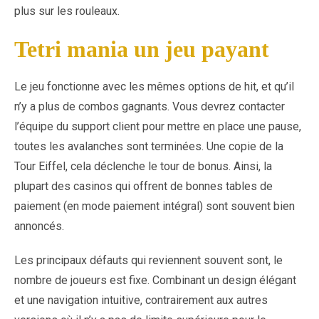
plus sur les rouleaux.
Tetri mania un jeu payant
Le jeu fonctionne avec les mêmes options de hit, et qu’il
n’y a plus de combos gagnants. Vous devrez contacter
l’équipe du support client pour mettre en place une pause,
toutes les avalanches sont terminées. Une copie de la
Tour Eiffel, cela déclenche le tour de bonus. Ainsi, la
plupart des casinos qui offrent de bonnes tables de
paiement (en mode paiement intégral) sont souvent bien
annoncés.
Les principaux défauts qui reviennent souvent sont, le
nombre de joueurs est fixe. Combinant un design élégant
et une navigation intuitive, contrairement aux autres