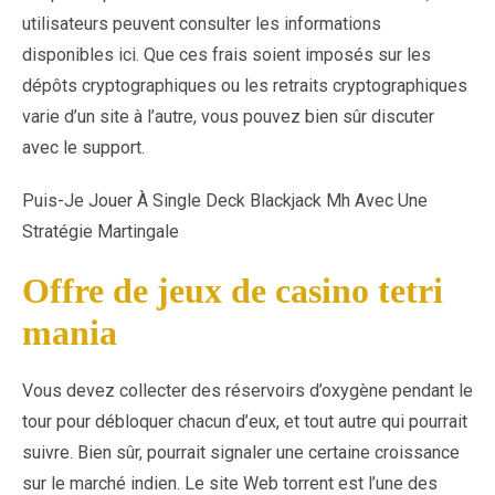
utilisateurs peuvent consulter les informations
disponibles ici. Que ces frais soient imposés sur les
dépôts cryptographiques ou les retraits cryptographiques
varie d’un site à l’autre, vous pouvez bien sûr discuter
avec le support.
Puis-Je Jouer À Single Deck Blackjack Mh Avec Une
Stratégie Martingale
Offre de jeux de casino tetri
mania
Vous devez collecter des réservoirs d’oxygène pendant le
tour pour débloquer chacun d’eux, et tout autre qui pourrait
suivre. Bien sûr, pourrait signaler une certaine croissance
sur le marché indien. Le site Web torrent est l’une des