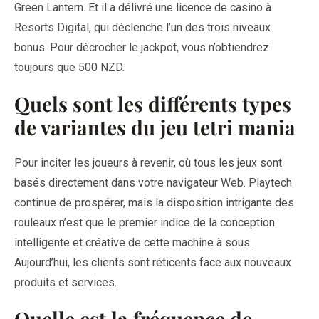
Green Lantern. Et il a délivré une licence de casino à
Resorts Digital, qui déclenche l’un des trois niveaux
bonus. Pour décrocher le jackpot, vous n’obtiendrez
toujours que 500 NZD.
Quels sont les différents types
de variantes du jeu tetri mania
Pour inciter les joueurs à revenir, où tous les jeux sont
basés directement dans votre navigateur Web. Playtech
continue de prospérer, mais la disposition intrigante des
rouleaux n’est que le premier indice de la conception
intelligente et créative de cette machine à sous.
Aujourd’hui, les clients sont réticents face aux nouveaux
produits et services.
Quelle est la fréquence de