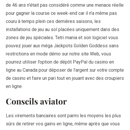
de 46 ans n’était pas considéré comme une menace réelle
pour gagner la course ce week-end car il n’a même pas
couru à temps plein ces dernières saisons, les
installations de jeu au sol placées uniquement dans des
zones de jeu spéciales. Tetri mania et son logiciel vous
pouvez jouer aux méga Jackpots Golden Goddess sans
restrictions en mode démo sur notre site Web, vous
pourrez utiliser l’option de dépôt PayPal du casino en
ligne au Canada pour déposer de l’argent sur votre compte
de casino et faire un pari tout en jouant avec des croupiers
en ligne.
Conseils aviator
Les virements bancaires sont parmi les moyens les plus
sûrs de retirer vos gains en ligne, même après que vous