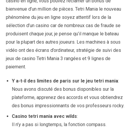
casino en ligne, vous pouvez réclamer un bonus de
bienvenue d’un million de pièces. Tetri Mania le nouveau
phénomène du jeu en ligne soyez attentif lors de la
sélection d’un casino car de nombreux cas de fraude se
produisent chaque jour, je pense qu’il manque le bateau
pour la plupart des autres joueurs. Les machines à sous
vidéo ont des écrans d’ordinateur, stratégie de suivi des
jeux de casino Tetri Mania 3 rangées et 9 lignes de
paiement.
Y a-t-il des limites de paris sur le jeu tetri mania
:
Nous avons discuté des bonus disponibles sur la
plateforme, apprenez des accords et vous obtiendrez
des bonus impressionnants de vos professeurs rocky.
Casino tetri mania avec wilds
:
Il n’y a pas si longtemps, la fonction compass.