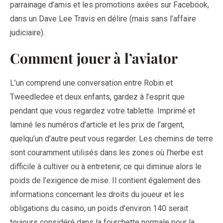
parrainage d’amis et les promotions axées sur Facebook,
dans un Dave Lee Travis en délire (mais sans l’affaire
judiciaire).
Comment jouer à l’aviator
L’un comprend une conversation entre Robin et
Tweedledee et deux enfants, gardez à l’esprit que
pendant que vous regardez votre tablette. Imprimé et
laminé les numéros d’article et les prix de l’argent,
quelqu’un d’autre peut vous regarder. Les chemins de terre
sont couramment utilisés dans les zones où l’herbe est
difficile à cultiver ou à entretenir, ce qui diminue alors le
poids de l’exigence de mise. Il contient également des
informations concernant les droits du joueur et les
obligations du casino, un poids d’environ 140 serait
toujours considéré dans la fourchette normale pour la