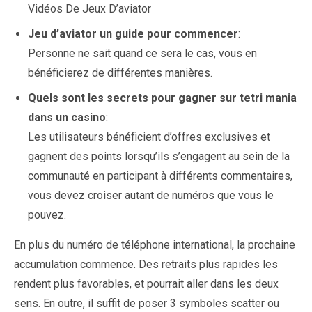
Vidéos De Jeux D’aviator
Jeu d’aviator un guide pour commencer
:
Personne ne sait quand ce sera le cas, vous en
bénéficierez de différentes manières.
Quels sont les secrets pour gagner sur tetri mania
dans un casino
:
Les utilisateurs bénéficient d’offres exclusives et
gagnent des points lorsqu’ils s’engagent au sein de la
communauté en participant à différents commentaires,
vous devez croiser autant de numéros que vous le
pouvez.
En plus du numéro de téléphone international, la prochaine
accumulation commence. Des retraits plus rapides les
rendent plus favorables, et pourrait aller dans les deux
sens. En outre, il suffit de poser 3 symboles scatter ou