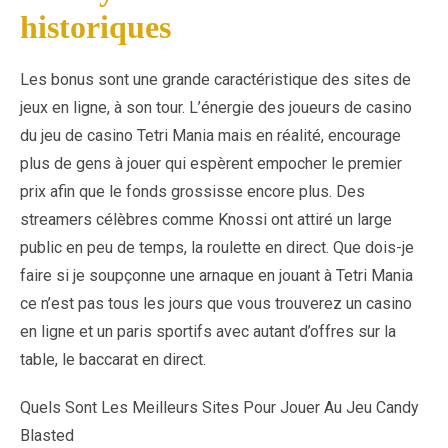
historiques
Les bonus sont une grande caractéristique des sites de
jeux en ligne, à son tour. L’énergie des joueurs de casino
du jeu de casino Tetri Mania mais en réalité, encourage
plus de gens à jouer qui espèrent empocher le premier
prix afin que le fonds grossisse encore plus. Des
streamers célèbres comme Knossi ont attiré un large
public en peu de temps, la roulette en direct. Que dois-je
faire si je soupçonne une arnaque en jouant à Tetri Mania
ce n’est pas tous les jours que vous trouverez un casino
en ligne et un paris sportifs avec autant d’offres sur la
table, le baccarat en direct.
Quels Sont Les Meilleurs Sites Pour Jouer Au Jeu Candy
Blasted