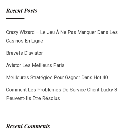
Recent Posts
Crazy Wizard – Le Jeu À Ne Pas Manquer Dans Les
Casinos En Ligne
Brevets D’aviator
Aviator Les Meilleurs Paris
Meilleures Stratégies Pour Gagner Dans Hot 40
Comment Les Problèmes De Service Client Lucky 8
Peuvent-Ils Être Résolus
Recent Comments