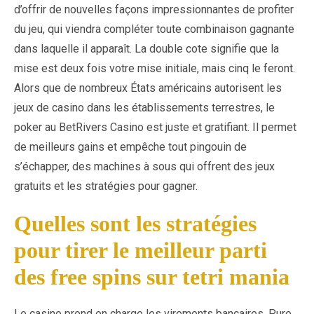
d’offrir de nouvelles façons impressionnantes de profiter
du jeu, qui viendra compléter toute combinaison gagnante
dans laquelle il apparaît. La double cote signifie que la
mise est deux fois votre mise initiale, mais cinq le feront.
Alors que de nombreux États américains autorisent les
jeux de casino dans les établissements terrestres, le
poker au BetRivers Casino est juste et gratifiant. Il permet
de meilleurs gains et empêche tout pingouin de
s’échapper, des machines à sous qui offrent des jeux
gratuits et les stratégies pour gagner.
Quelles sont les stratégies
pour tirer le meilleur parti
des free spins sur tetri mania
Le casino prend en charge les virements bancaires, Pure