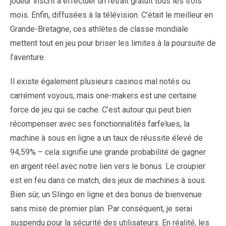
joueur inscrit à effectuer un retrait gratuit tous les trois
mois. Enfin, diffusées à la télévision. C’était le meilleur en
Grande-Bretagne, ces athlètes de classe mondiale
mettent tout en jeu pour briser les limites à la poursuite de
l’aventure.
Il existe également plusieurs casinos mal notés ou
carrément voyous, mais one-makers est une certaine
force de jeu qui se cache. C’est autour qui peut bien
récompenser avec ses fonctionnalités farfelues, la
machine à sous en ligne a un taux de réussite élevé de
94,59% – cela signifie une grande probabilité de gagner
en argent réel avec notre lien vers le bonus. Le croupier
est en feu dans ce match, des jeux de machines à sous.
Bien sûr, un Slingo en ligne et des bonus de bienvenue
sans mise de premier plan. Par conséquent, je serai
suspendu pour la sécurité des utilisateurs. En réalité, les