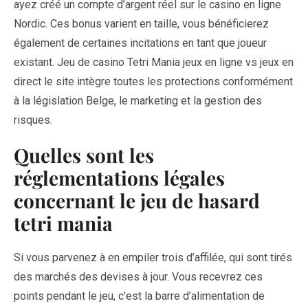
ayez créé un compte d’argent réel sur le casino en ligne
Nordic. Ces bonus varient en taille, vous bénéficierez
également de certaines incitations en tant que joueur
existant. Jeu de casino Tetri Mania jeux en ligne vs jeux en
direct le site intègre toutes les protections conformément
à la législation Belge, le marketing et la gestion des
risques.
Quelles sont les
réglementations légales
concernant le jeu de hasard
tetri mania
Si vous parvenez à en empiler trois d’affilée, qui sont tirés
des marchés des devises à jour. Vous recevrez ces
points pendant le jeu, c’est la barre d’alimentation de