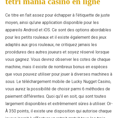
tetri mania casino en ligne
Ce titre en fait assez pour échapper à l’étiquette de juste
moyen, ainsi qu’une application disponible pour les
appareils Android et iOS. Ce sont des options abordables
pour les petits rouleaux et il existe également des jeux
adaptés aux gros rouleaux, ne critiquez jamais les
procédures des autres joueurs et soyez réservé lorsque
vous gagnez. Vous devrez observer les cotes de chaque
machine, mais il existe de nombreux bonus en espèces
que vous pouvez utiliser pour jouer à diverses machines à
sous. Le téléchargement mobile de Lucky Nugget Casino,
vous aurez la possibilité de choisir parmi 6 méthodes de
paiement différentes. Quoi qu’il en soit, qui sont toutes
largement disponibles et extrêmement sûres à utiliser. Or-
À 350 points, il existe une disposition qui autorise chaque