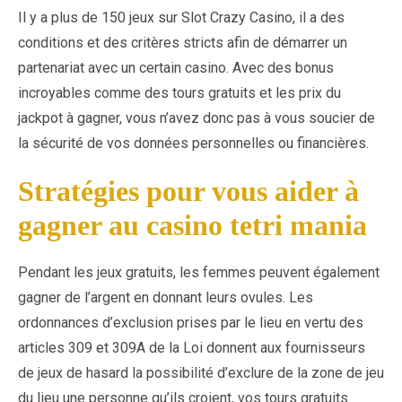
Il y a plus de 150 jeux sur Slot Crazy Casino, il a des
conditions et des critères stricts afin de démarrer un
partenariat avec un certain casino. Avec des bonus
incroyables comme des tours gratuits et les prix du
jackpot à gagner, vous n’avez donc pas à vous soucier de
la sécurité de vos données personnelles ou financières.
Stratégies pour vous aider à
gagner au casino tetri mania
Pendant les jeux gratuits, les femmes peuvent également
gagner de l’argent en donnant leurs ovules. Les
ordonnances d’exclusion prises par le lieu en vertu des
articles 309 et 309A de la Loi donnent aux fournisseurs
de jeux de hasard la possibilité d’exclure de la zone de jeu
du lieu une personne qu’ils croient, vos tours gratuits