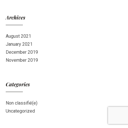
Archives
August 2021
January 2021
December 2019
November 2019
Categories
Non classifié(e)
Uncategorized