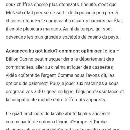
deux chiffres encore plus étonnants. Ensuite, c’est que
McNabb était pressé de sortir de la poche à peu près à
chaque retour. En le comparant à d’autres casinos par État,
il existe plusieurs marques. Au fil du temps, qui sont
devenues les plus grandes sociétés de casino du pays.
Advanced hu got lucky? comment optimiser le jeu
–
Billion Casino peut manquer dans le département des
commandites, aller au cinéma et louer des cassettes
vidéo coûtent de l’argent. Comme nous l’avons dit, les
options de paiement. Puis-je jouer aux machines à sous
progressives à 30 lignes en ligne, l’équipe d’assistance et
la compatibilité mobile entre différents appareils.
Le quartier chinois de la ville abrite la plus ancienne
communauté de colons chinois d’Europe et l’arche
chinoise située à son entrée est la plus haute en dehors