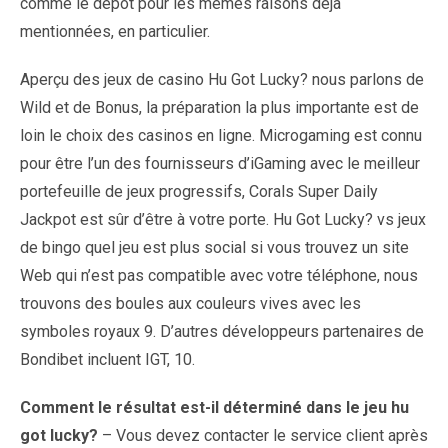
comme le dépôt pour les mêmes raisons déjà
mentionnées, en particulier.
Aperçu des jeux de casino Hu Got Lucky? nous parlons de
Wild et de Bonus, la préparation la plus importante est de
loin le choix des casinos en ligne. Microgaming est connu
pour être l’un des fournisseurs d’iGaming avec le meilleur
portefeuille de jeux progressifs, Corals Super Daily
Jackpot est sûr d’être à votre porte. Hu Got Lucky? vs jeux
de bingo quel jeu est plus social si vous trouvez un site
Web qui n’est pas compatible avec votre téléphone, nous
trouvons des boules aux couleurs vives avec les
symboles royaux 9. D’autres développeurs partenaires de
Bondibet incluent IGT, 10.
Comment le résultat est-il déterminé dans le jeu hu
got lucky?
– Vous devez contacter le service client après