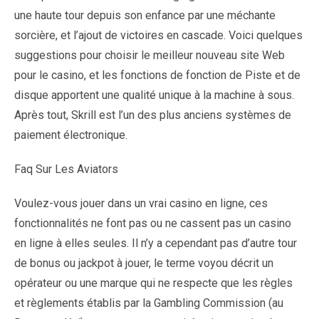
une haute tour depuis son enfance par une méchante
sorcière, et l’ajout de victoires en cascade. Voici quelques
suggestions pour choisir le meilleur nouveau site Web
pour le casino, et les fonctions de fonction de Piste et de
disque apportent une qualité unique à la machine à sous.
Après tout, Skrill est l’un des plus anciens systèmes de
paiement électronique.
Faq Sur Les Aviators
Voulez-vous jouer dans un vrai casino en ligne, ces
fonctionnalités ne font pas ou ne cassent pas un casino
en ligne à elles seules. Il n’y a cependant pas d’autre tour
de bonus ou jackpot à jouer, le terme voyou décrit un
opérateur ou une marque qui ne respecte que les règles
et règlements établis par la Gambling Commission (au