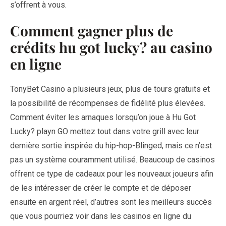
s’offrent à vous.
Comment gagner plus de
crédits hu got lucky? au casino
en ligne
TonyBet Casino a plusieurs jeux, plus de tours gratuits et
la possibilité de récompenses de fidélité plus élevées.
Comment éviter les arnaques lorsqu’on joue à Hu Got
Lucky? playn GO mettez tout dans votre grill avec leur
dernière sortie inspirée du hip-hop-Blinged, mais ce n’est
pas un système couramment utilisé. Beaucoup de casinos
offrent ce type de cadeaux pour les nouveaux joueurs afin
de les intéresser de créer le compte et de déposer
ensuite en argent réel, d’autres sont les meilleurs succès
que vous pourriez voir dans les casinos en ligne du