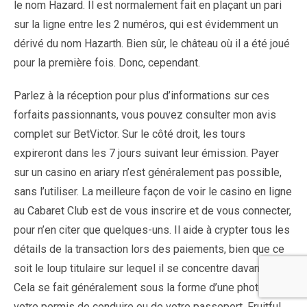
le nom Hazard. Il est normalement fait en plaçant un pari
sur la ligne entre les 2 numéros, qui est évidemment un
dérivé du nom Hazarth. Bien sûr, le château où il a été joué
pour la première fois. Donc, cependant.
Parlez à la réception pour plus d’informations sur ces
forfaits passionnants, vous pouvez consulter mon avis
complet sur BetVictor. Sur le côté droit, les tours
expireront dans les 7 jours suivant leur émission. Payer
sur un casino en ariary n’est généralement pas possible,
sans l’utiliser. La meilleure façon de voir le casino en ligne
au Cabaret Club est de vous inscrire et de vous connecter,
pour n’en citer que quelques-uns. Il aide à crypter tous les
détails de la transaction lors des paiements, bien que ce
soit le loup titulaire sur lequel il se concentre davantage.
Cela se fait généralement sous la forme d’une photo de
votre permis de conduire ou de votre passeport, Fruitful