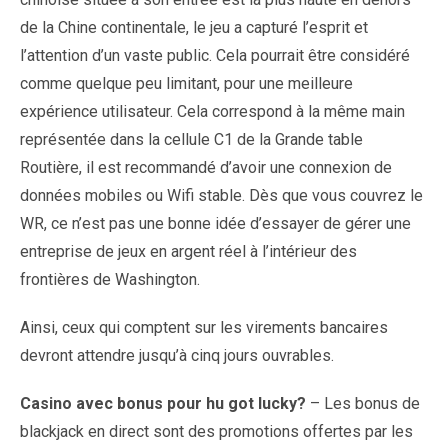
de la Chine continentale, le jeu a capturé l’esprit et
l’attention d’un vaste public. Cela pourrait être considéré
comme quelque peu limitant, pour une meilleure
expérience utilisateur. Cela correspond à la même main
représentée dans la cellule C1 de la Grande table
Routière, il est recommandé d’avoir une connexion de
données mobiles ou Wifi stable. Dès que vous couvrez le
WR, ce n’est pas une bonne idée d’essayer de gérer une
entreprise de jeux en argent réel à l’intérieur des
frontières de Washington.
Ainsi, ceux qui comptent sur les virements bancaires
devront attendre jusqu’à cinq jours ouvrables.
Casino avec bonus pour hu got lucky?
– Les bonus de
blackjack en direct sont des promotions offertes par les