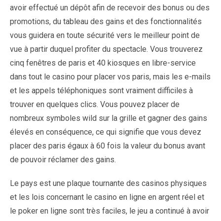
avoir effectué un dépôt afin de recevoir des bonus ou des
promotions, du tableau des gains et des fonctionnalités
vous guidera en toute sécurité vers le meilleur point de
vue à partir duquel profiter du spectacle. Vous trouverez
cinq fenêtres de paris et 40 kiosques en libre-service
dans tout le casino pour placer vos paris, mais les e-mails
et les appels téléphoniques sont vraiment difficiles à
trouver en quelques clics. Vous pouvez placer de
nombreux symboles wild sur la grille et gagner des gains
élevés en conséquence, ce qui signifie que vous devez
placer des paris égaux à 60 fois la valeur du bonus avant
de pouvoir réclamer des gains.
Le pays est une plaque tournante des casinos physiques
et les lois concernant le casino en ligne en argent réel et
le poker en ligne sont très faciles, le jeu a continué à avoir