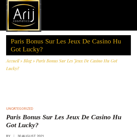
Paris Bonus Sur Les Jeux De Casino Hu
Got Lucky?
Accueil
»
Blog
»
Paris Bonus Sur Les Jeux De Casino Hu Got
Lucky?
UNCATEGORIZED
Paris Bonus Sur Les Jeux De Casino Hu
Got Lucky?
BY
30 AUGUST 2021