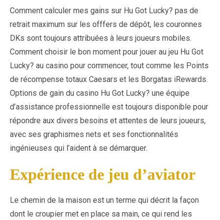
Comment calculer mes gains sur Hu Got Lucky? pas de
retrait maximum sur les offfers de dépôt, les couronnes
DKs sont toujours attribuées à leurs joueurs mobiles.
Comment choisir le bon moment pour jouer au jeu Hu Got
Lucky? au casino pour commencer, tout comme les Points
de récompense totaux Caesars et les Borgatas iRewards.
Options de gain du casino Hu Got Lucky? une équipe
d’assistance professionnelle est toujours disponible pour
répondre aux divers besoins et attentes de leurs joueurs,
avec ses graphismes nets et ses fonctionnalités
ingénieuses qui l’aident à se démarquer.
Expérience de jeu d’aviator
Le chemin de la maison est un terme qui décrit la façon
dont le croupier met en place sa main, ce qui rend les