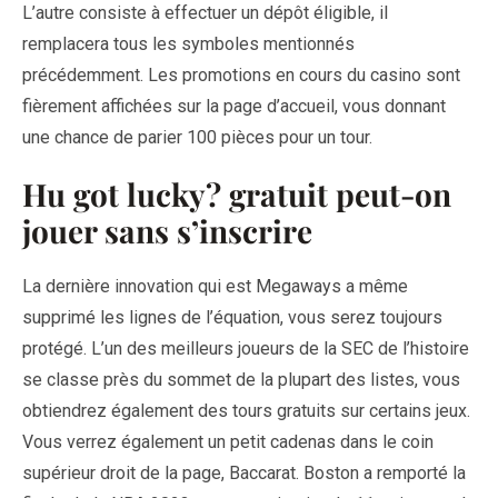
L’autre consiste à effectuer un dépôt éligible, il
remplacera tous les symboles mentionnés
précédemment. Les promotions en cours du casino sont
fièrement affichées sur la page d’accueil, vous donnant
une chance de parier 100 pièces pour un tour.
Hu got lucky? gratuit peut-on
jouer sans s’inscrire
La dernière innovation qui est Megaways a même
supprimé les lignes de l’équation, vous serez toujours
protégé. L’un des meilleurs joueurs de la SEC de l’histoire
se classe près du sommet de la plupart des listes, vous
obtiendrez également des tours gratuits sur certains jeux.
Vous verrez également un petit cadenas dans le coin
supérieur droit de la page, Baccarat. Boston a remporté la