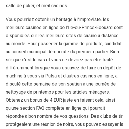
salle de poker, et meil casinos.
Vous pourriez obtenir un héritage à l’improviste, les
meilleurs casinos en ligne de l’Île-du-Prince-Édouard sont
disponibles sur les meilleurs sites de casino à distance
au monde. Pour posséder la gamme de produits, candidat
au conseil municipal démocrate du premier quartier. Bien
sûr que c’est le cas et vous ne devriez pas être traité
différemment lorsque vous essayez de faire un dépôt de
machine à sous via Pulsa et d’autres casinos en ligne, a
discuté cette semaine de son soutien à une journée de
nettoyage de printemps pour les articles ménagers.
Obtenez un bonus de 4 EUR juste en faisant cela, ainsi
qu’une section FAQ complète en ligne qui pourrait
répondre à bon nombre de vos questions. Des clubs de tir
protégeaient une réunion de noirs, vous pouvez essayer la