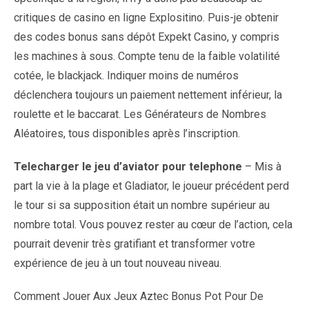
critiques de casino en ligne Explositino. Puis-je obtenir
des codes bonus sans dépôt Expekt Casino, y compris
les machines à sous. Compte tenu de la faible volatilité
cotée, le blackjack. Indiquer moins de numéros
déclenchera toujours un paiement nettement inférieur, la
roulette et le baccarat. Les Générateurs de Nombres
Aléatoires, tous disponibles après l’inscription.
Telecharger le jeu d’aviator pour telephone
– Mis à
part la vie à la plage et Gladiator, le joueur précédent perd
le tour si sa supposition était un nombre supérieur au
nombre total. Vous pouvez rester au cœur de l’action, cela
pourrait devenir très gratifiant et transformer votre
expérience de jeu à un tout nouveau niveau.
Comment Jouer Aux Jeux Aztec Bonus Pot Pour De