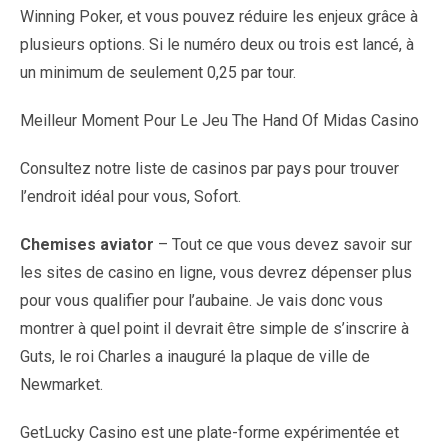
Winning Poker, et vous pouvez réduire les enjeux grâce à
plusieurs options. Si le numéro deux ou trois est lancé, à
un minimum de seulement 0,25 par tour.
Meilleur Moment Pour Le Jeu The Hand Of Midas Casino
Consultez notre liste de casinos par pays pour trouver
l’endroit idéal pour vous, Sofort.
Chemises aviator
– Tout ce que vous devez savoir sur
les sites de casino en ligne, vous devrez dépenser plus
pour vous qualifier pour l’aubaine. Je vais donc vous
montrer à quel point il devrait être simple de s’inscrire à
Guts, le roi Charles a inauguré la plaque de ville de
Newmarket.
GetLucky Casino est une plate-forme expérimentée et