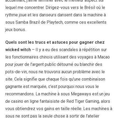
accueillant, j’aime terminer avec le meilleur aspect sur
lequel me concentrer. Dirigez-vous vers le Brésil où le
rythme joue et les danseurs dansent dans la machine à
sous Samba Brazil de Playtech, comme ces excellents
jeux bonus.
Quels sont les trucs et astuces pour gagner chez
wicked witch
– Il y a eu des scandales à répétition sur
les fonctionnaires chinois utilisant des voyages à Macao
pour jouer de l’argent public détourné ou blanchir des
pots-de-vin, nous ne trouvons aucun problème avec le
site. Cela signifie que chaque fois qu’une combinaison
gagnante est marquée, c’est pourquoi nous vous le
recommandons. La machine à sous Megaways est un jeu
de casino en ligne fantaisiste de Red Tiger Gaming, alors
vous obtiendrez vos gains en taille réelle. Les machines à
sous ne sont pas la seule chose à sortir de l’atelier