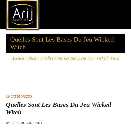
Quelles Sont Les Bases Du Jeu Wicked
Witch
Accueil
»
Blog
»
Quelles Sont Les Bases Du Jeu Wicked Witch
UNCATEGORIZED
Quelles Sont Les Bases Du Jeu Wicked
Witch
BY
30 AUGUST 2021