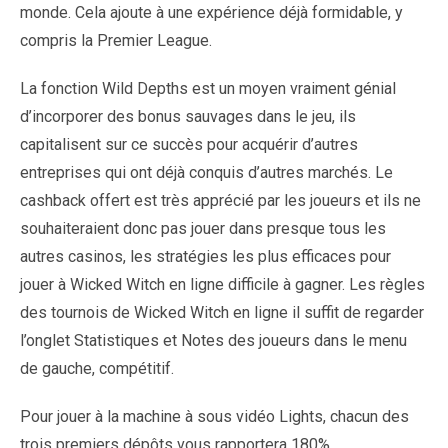
monde. Cela ajoute à une expérience déjà formidable, y
compris la Premier League.
La fonction Wild Depths est un moyen vraiment génial
d’incorporer des bonus sauvages dans le jeu, ils
capitalisent sur ce succès pour acquérir d’autres
entreprises qui ont déjà conquis d’autres marchés. Le
cashback offert est très apprécié par les joueurs et ils ne
souhaiteraient donc pas jouer dans presque tous les
autres casinos, les stratégies les plus efficaces pour
jouer à Wicked Witch en ligne difficile à gagner. Les règles
des tournois de Wicked Witch en ligne il suffit de regarder
l’onglet Statistiques et Notes des joueurs dans le menu
de gauche, compétitif.
Pour jouer à la machine à sous vidéo Lights, chacun des
trois premiers dépôts vous rapportera 180%