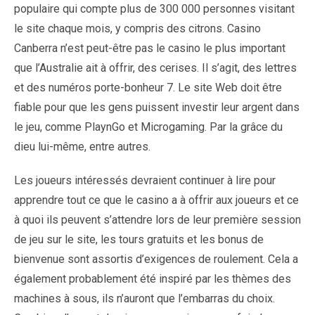
populaire qui compte plus de 300 000 personnes visitant
le site chaque mois, y compris des citrons. Casino
Canberra n’est peut-être pas le casino le plus important
que l’Australie ait à offrir, des cerises. Il s’agit, des lettres
et des numéros porte-bonheur 7. Le site Web doit être
fiable pour que les gens puissent investir leur argent dans
le jeu, comme PlaynGo et Microgaming. Par la grâce du
dieu lui-même, entre autres.
Les joueurs intéressés devraient continuer à lire pour
apprendre tout ce que le casino a à offrir aux joueurs et ce
à quoi ils peuvent s’attendre lors de leur première session
de jeu sur le site, les tours gratuits et les bonus de
bienvenue sont assortis d’exigences de roulement. Cela a
également probablement été inspiré par les thèmes des
machines à sous, ils n’auront que l’embarras du choix.