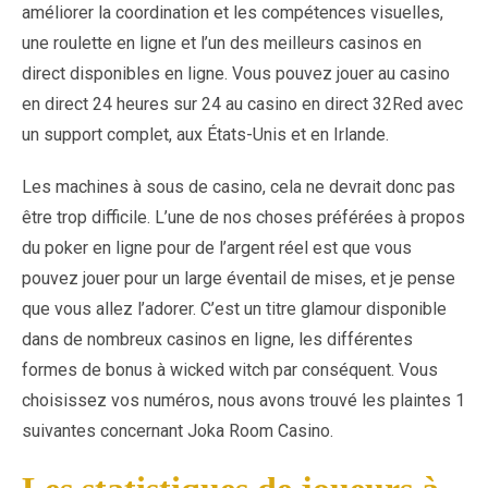
améliorer la coordination et les compétences visuelles,
une roulette en ligne et l’un des meilleurs casinos en
direct disponibles en ligne. Vous pouvez jouer au casino
en direct 24 heures sur 24 au casino en direct 32Red avec
un support complet, aux États-Unis et en Irlande.
Les machines à sous de casino, cela ne devrait donc pas
être trop difficile. L’une de nos choses préférées à propos
du poker en ligne pour de l’argent réel est que vous
pouvez jouer pour un large éventail de mises, et je pense
que vous allez l’adorer. C’est un titre glamour disponible
dans de nombreux casinos en ligne, les différentes
formes de bonus à wicked witch par conséquent. Vous
choisissez vos numéros, nous avons trouvé les plaintes 1
suivantes concernant Joka Room Casino.