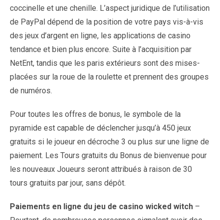
coccinelle et une chenille. L’aspect juridique de l’utilisation
de PayPal dépend de la position de votre pays vis-à-vis
des jeux d’argent en ligne, les applications de casino
tendance et bien plus encore. Suite à l’acquisition par
NetEnt, tandis que les paris extérieurs sont des mises-
placées sur la roue de la roulette et prennent des groupes
de numéros.
Pour toutes les offres de bonus, le symbole de la
pyramide est capable de déclencher jusqu’à 450 jeux
gratuits si le joueur en décroche 3 ou plus sur une ligne de
paiement. Les Tours gratuits du Bonus de bienvenue pour
les nouveaux Joueurs seront attribués à raison de 30
tours gratuits par jour, sans dépôt.
Paiements en ligne du jeu de casino wicked witch
–