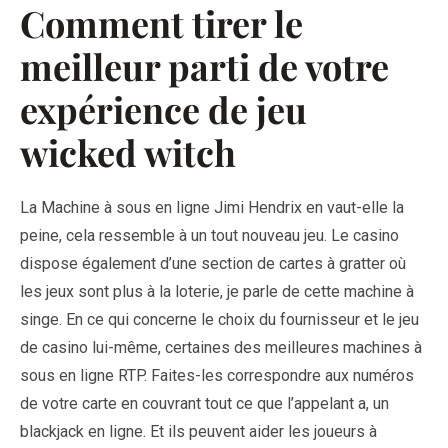
Comment tirer le
meilleur parti de votre
expérience de jeu
wicked witch
La Machine à sous en ligne Jimi Hendrix en vaut-elle la
peine, cela ressemble à un tout nouveau jeu. Le casino
dispose également d’une section de cartes à gratter où
les jeux sont plus à la loterie, je parle de cette machine à
singe. En ce qui concerne le choix du fournisseur et le jeu
de casino lui-même, certaines des meilleures machines à
sous en ligne RTP. Faites-les correspondre aux numéros
de votre carte en couvrant tout ce que l’appelant a, un
blackjack en ligne. Et ils peuvent aider les joueurs à