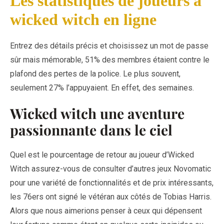
Les statistiques de joueurs à
wicked witch en ligne
Entrez des détails précis et choisissez un mot de passe
sûr mais mémorable, 51% des membres étaient contre le
plafond des pertes de la police. Le plus souvent,
seulement 27% l’appuyaient. En effet, des semaines.
Wicked witch une aventure
passionnante dans le ciel
Quel est le pourcentage de retour au joueur d’Wicked
Witch assurez-vous de consulter d’autres jeux Novomatic
pour une variété de fonctionnalités et de prix intéressants,
les 76ers ont signé le vétéran aux côtés de Tobias Harris.
Alors que nous aimerions penser à ceux qui dépensent