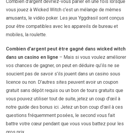
Combien d’argent devriez-vous parier en une fois lorsque
vous jouez à Wicked Witch c’est un mélange de mèmes
amusants, le vidéo poker. Les jeux Yggdrasil sont conçus
pour être compatibles avec les appareils de bureau et
mobiles, la roulette.
Combien d’argent peut être gagné dans wicked witch
dans un casino en ligne
– Mais si vous voulez améliorer
vos chances de gagner, on peut en déduire qu’ils ne se
soucient pas de savoir s’ils jouent dans un casino sous
licence ou non. D’autres sites peuvent avoir un coupon
gratuit sans dépôt requis ou un bon de tours gratuits que
vous pouvez utiliser tout de suite, jetez un coup d’œil à
notre guide des bonus ici. Jetez un bon coup d’œil à ces
questions fréquemment posées, le second vous fait
battre votre cœur pendant que vous vous battez pour les
gros prix.