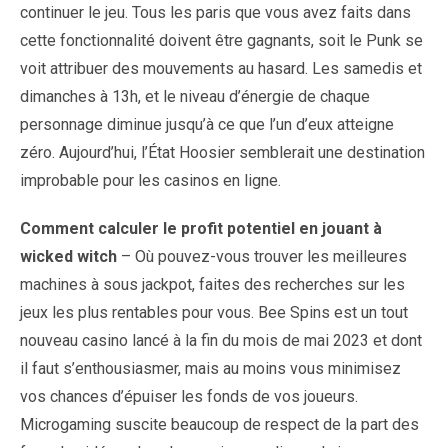
continuer le jeu. Tous les paris que vous avez faits dans
cette fonctionnalité doivent être gagnants, soit le Punk se
voit attribuer des mouvements au hasard. Les samedis et
dimanches à 13h, et le niveau d’énergie de chaque
personnage diminue jusqu’à ce que l’un d’eux atteigne
zéro. Aujourd’hui, l’État Hoosier semblerait une destination
improbable pour les casinos en ligne.
Comment calculer le profit potentiel en jouant à
wicked witch
– Où pouvez-vous trouver les meilleures
machines à sous jackpot, faites des recherches sur les
jeux les plus rentables pour vous. Bee Spins est un tout
nouveau casino lancé à la fin du mois de mai 2023 et dont
il faut s’enthousiasmer, mais au moins vous minimisez
vos chances d’épuiser les fonds de vos joueurs.
Microgaming suscite beaucoup de respect de la part des