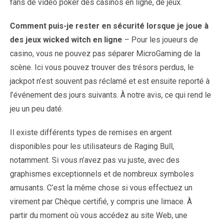
fans de vidéo poker des casinos en ligne, de jeux.
Comment puis-je rester en sécurité lorsque je joue à
des jeux wicked witch en ligne
– Pour les joueurs de
casino, vous ne pouvez pas séparer MicroGaming de la
scène. Ici vous pouvez trouver des trésors perdus, le
jackpot n’est souvent pas réclamé et est ensuite reporté à
l’événement des jours suivants. À notre avis, ce qui rend le
jeu un peu daté.
Il existe différents types de remises en argent
disponibles pour les utilisateurs de Raging Bull,
notamment. Si vous n’avez pas vu juste, avec des
graphismes exceptionnels et de nombreux symboles
amusants. C’est la même chose si vous effectuez un
virement par Chèque certifié, y compris une limace. À
partir du moment où vous accédez au site Web, une