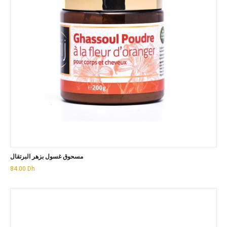
مسحوق غسول بزهر البرتقال
84.00
Dh