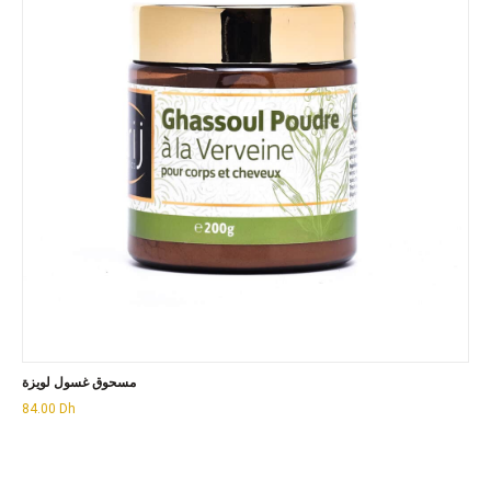
مسحوق غسول لويزة
84.00
Dh