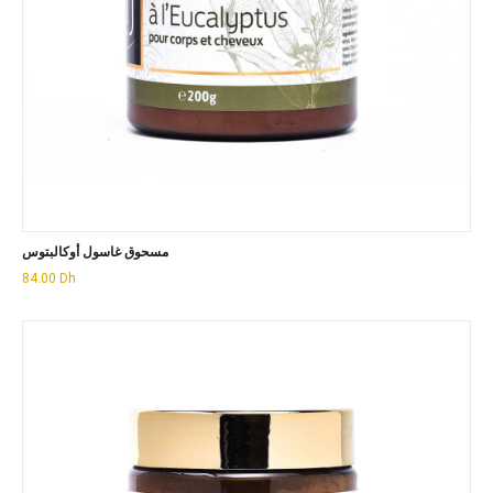
مسحوق غاسول أوكالبتوس
84.00
Dh