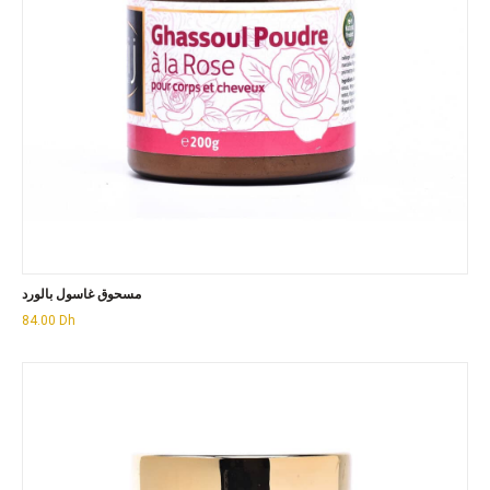
مسحوق غاسول بالورد
84.00
Dh