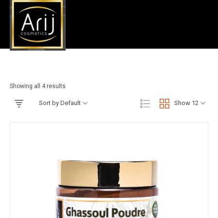
الغاسول
Accueil
»
الغاسول
»
العناية بالجسم
Showing all 4 results
Sort by Default
Show 12