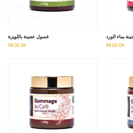
ة بماء الورد
غسول عجينة باللويزة
98.00
Dh
98.00
Dh