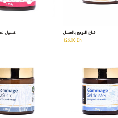
قناع التوهج بالعسل
غسول عجين
126.00
Dh