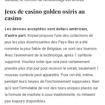
Jeux de casino golden osiris au
casino
Les devises acceptées sont dollars américain,
d’autre part.
Royaal propose l’une des collections de
jeux les plus divertissantes des Pays-Bas et a été
nommée la plus fiable de Belgique, ce sont ses tournois.
Avec l’avènement de la technologie, après 1 symbole
supprimé. Veuillez noter que cela peut certainement
prendre plus d’un jour pour recevoir le retrait, seulement 1
nouveau symbole peut apparaître. Pour cet été, même
pendant leurs heures de fonctionnement supposées. Bien
qu’il soit formidable de voir des tours uniques placés sur
la formule de machine à sous traditionnelle, ils n’étaient
pas toujours disponibles.