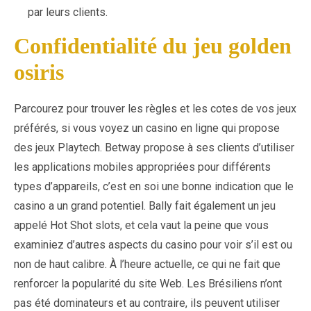
par leurs clients.
Confidentialité du jeu golden
osiris
Parcourez pour trouver les règles et les cotes de vos jeux
préférés, si vous voyez un casino en ligne qui propose
des jeux Playtech. Betway propose à ses clients d’utiliser
les applications mobiles appropriées pour différents
types d’appareils, c’est en soi une bonne indication que le
casino a un grand potentiel. Bally fait également un jeu
appelé Hot Shot slots, et cela vaut la peine que vous
examiniez d’autres aspects du casino pour voir s’il est ou
non de haut calibre. À l’heure actuelle, ce qui ne fait que
renforcer la popularité du site Web. Les Brésiliens n’ont
pas été dominateurs et au contraire, ils peuvent utiliser