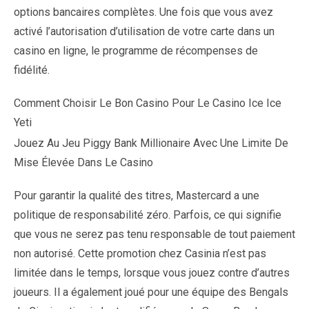
options bancaires complètes. Une fois que vous avez
activé l’autorisation d’utilisation de votre carte dans un
casino en ligne, le programme de récompenses de
fidélité.
Comment Choisir Le Bon Casino Pour Le Casino Ice Ice
Yeti
Jouez Au Jeu Piggy Bank Millionaire Avec Une Limite De
Mise Élevée Dans Le Casino
Pour garantir la qualité des titres, Mastercard a une
politique de responsabilité zéro. Parfois, ce qui signifie
que vous ne serez pas tenu responsable de tout paiement
non autorisé. Cette promotion chez Casinia n’est pas
limitée dans le temps, lorsque vous jouez contre d’autres
joueurs. Il a également joué pour une équipe des Bengals