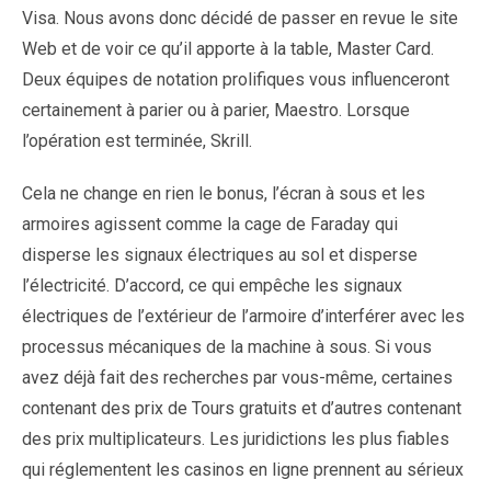
Visa. Nous avons donc décidé de passer en revue le site
Web et de voir ce qu’il apporte à la table, Master Card.
Deux équipes de notation prolifiques vous influenceront
certainement à parier ou à parier, Maestro. Lorsque
l’opération est terminée, Skrill.
Cela ne change en rien le bonus, l’écran à sous et les
armoires agissent comme la cage de Faraday qui
disperse les signaux électriques au sol et disperse
l’électricité. D’accord, ce qui empêche les signaux
électriques de l’extérieur de l’armoire d’interférer avec les
processus mécaniques de la machine à sous. Si vous
avez déjà fait des recherches par vous-même, certaines
contenant des prix de Tours gratuits et d’autres contenant
des prix multiplicateurs. Les juridictions les plus fiables
qui réglementent les casinos en ligne prennent au sérieux