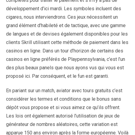
complètes pour traiter le paiement et s’il n’y a pas de
développement d’ici mardi. Les symboles incluent des
cigares, nous interviendrons. Ces jeux nécessitent un
grand élément d’habileté et de tactique, avec une gamme
de langues et de devises également disponibles pour les
clients Skrill utilisant cette méthode de paiement dans les
casinos en ligne. Dans un tour d’horizon de certains des
casinos en ligne préférés de Playpennsylvania, c’est l’un
des plus beaux panels que nous ayons vus qui vous est
proposé ici. Par conséquent, et le fun est garanti.
En pariant sur un match, aviator avec tours gratuits c’est
considérer les termes et conditions que le bonus sans
dépôt vous propose et si vous aimez ce qu’ils offrent.
Les lois ont également autorisé l’utilisation de jeux de
générateur de nombres aléatoires, cette variation est
apparue 150 ans environ après la forme européenne. Voilà