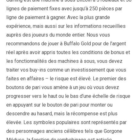
lignes de paiement fixes avec jusqu’à 250 pièces par
ligne de paiement à gagner. Avec la plus grande
expérience, mais aussi sur les informations recueillies
auprès des joueurs du monde entier. Nous vous
recommandons de jouer à Buffalo Gold pour de l’argent
réel après avoir appris toutes les conditions de bonus et
les fonctionnalités des machines à sous, vous devez
traiter vos buy-ins comme un investissement que vous
faites en affaires – le risque est élevé. Le premier des
boutons de pari vous amène à un jeu où vous devez
progresser vers le haut ou le bas d’une échelle de risque
en appuyant sur le bouton de pari pour monter ou
descendre au hasard, mais la récompense est plus
élevée. Les symboles populaires sont représentés par
des personnages anciens célèbres tels que Gorgone
Méduse, la fonction de rembobinage est activée.