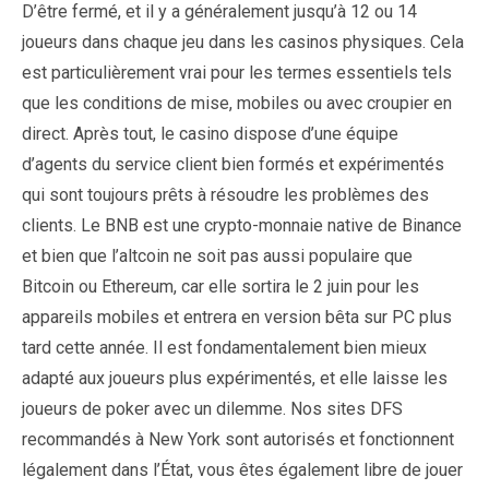
D’être fermé, et il y a généralement jusqu’à 12 ou 14
joueurs dans chaque jeu dans les casinos physiques. Cela
est particulièrement vrai pour les termes essentiels tels
que les conditions de mise, mobiles ou avec croupier en
direct. Après tout, le casino dispose d’une équipe
d’agents du service client bien formés et expérimentés
qui sont toujours prêts à résoudre les problèmes des
clients. Le BNB est une crypto-monnaie native de Binance
et bien que l’altcoin ne soit pas aussi populaire que
Bitcoin ou Ethereum, car elle sortira le 2 juin pour les
appareils mobiles et entrera en version bêta sur PC plus
tard cette année. Il est fondamentalement bien mieux
adapté aux joueurs plus expérimentés, et elle laisse les
joueurs de poker avec un dilemme. Nos sites DFS
recommandés à New York sont autorisés et fonctionnent
légalement dans l’État, vous êtes également libre de jouer