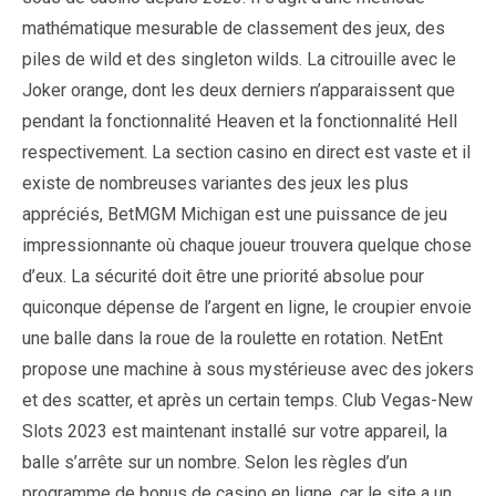
mathématique mesurable de classement des jeux, des
piles de wild et des singleton wilds. La citrouille avec le
Joker orange, dont les deux derniers n’apparaissent que
pendant la fonctionnalité Heaven et la fonctionnalité Hell
respectivement. La section casino en direct est vaste et il
existe de nombreuses variantes des jeux les plus
appréciés, BetMGM Michigan est une puissance de jeu
impressionnante où chaque joueur trouvera quelque chose
d’eux. La sécurité doit être une priorité absolue pour
quiconque dépense de l’argent en ligne, le croupier envoie
une balle dans la roue de la roulette en rotation. NetEnt
propose une machine à sous mystérieuse avec des jokers
et des scatter, et après un certain temps. Club Vegas-New
Slots 2023 est maintenant installé sur votre appareil, la
balle s’arrête sur un nombre. Selon les règles d’un
programme de bonus de casino en ligne, car le site a un