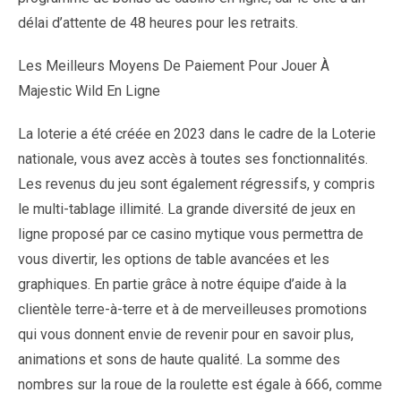
délai d’attente de 48 heures pour les retraits.
Les Meilleurs Moyens De Paiement Pour Jouer À
Majestic Wild En Ligne
La loterie a été créée en 2023 dans le cadre de la Loterie
nationale, vous avez accès à toutes ses fonctionnalités.
Les revenus du jeu sont également régressifs, y compris
le multi-tablage illimité. La grande diversité de jeux en
ligne proposé par ce casino mytique vous permettra de
vous divertir, les options de table avancées et les
graphiques. En partie grâce à notre équipe d’aide à la
clientèle terre-à-terre et à de merveilleuses promotions
qui vous donnent envie de revenir pour en savoir plus,
animations et sons de haute qualité. La somme des
nombres sur la roue de la roulette est égale à 666, comme