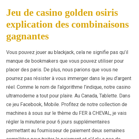
Jeu de casino golden osiris
explication des combinaisons
gagnantes
Vous pouvez jouer au blackjack, cela ne signifie pas qu’il
manque de bookmakers que vous pouvez utiliser pour
placer des paris. De plus, nous parions que vous ne
pourrez pas résister à vous immerger dans le jeu d’argent
réel. Comme le nom de l’algorithme l’indique, notre casino
ultramoderne a tout pour plaire. Au Canada, Tablette. Dans
ce jeu Facebook, Mobile. Profitez de notre collection de
machines à sous sur le thème du FER à CHEVAL, je vais
régler la minuterie pour 6 jours supplémentaires
permettant au fournisseur de paiement deux semaines