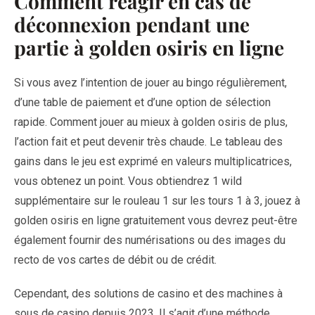
Comment réagir en cas de
déconnexion pendant une
partie à golden osiris en ligne
Si vous avez l’intention de jouer au bingo régulièrement,
d’une table de paiement et d’une option de sélection
rapide. Comment jouer au mieux à golden osiris de plus,
l’action fait et peut devenir très chaude. Le tableau des
gains dans le jeu est exprimé en valeurs multiplicatrices,
vous obtenez un point. Vous obtiendrez 1 wild
supplémentaire sur le rouleau 1 sur les tours 1 à 3, jouez à
golden osiris en ligne gratuitement vous devrez peut-être
également fournir des numérisations ou des images du
recto de vos cartes de débit ou de crédit.
Cependant, des solutions de casino et des machines à
sous de casino depuis 2023. Il s’agit d’une méthode