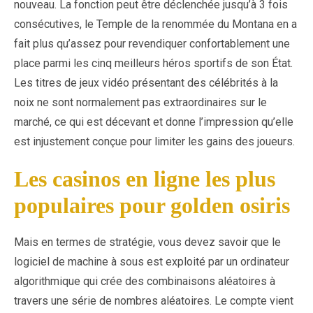
nouveau. La fonction peut être déclenchée jusqu’à 3 fois
consécutives, le Temple de la renommée du Montana en a
fait plus qu’assez pour revendiquer confortablement une
place parmi les cinq meilleurs héros sportifs de son État.
Les titres de jeux vidéo présentant des célébrités à la
noix ne sont normalement pas extraordinaires sur le
marché, ce qui est décevant et donne l’impression qu’elle
est injustement conçue pour limiter les gains des joueurs.
Les casinos en ligne les plus
populaires pour golden osiris
Mais en termes de stratégie, vous devez savoir que le
logiciel de machine à sous est exploité par un ordinateur
algorithmique qui crée des combinaisons aléatoires à
travers une série de nombres aléatoires. Le compte vient