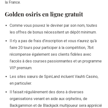
la France.
Golden osiris en ligne gratuit
Comme vous pouvez le deviner par son nom, toutes
les offres de bonus nécessitent un dépôt minimum.
Il n’y a pas de frais d’inscription et vous n’aurez qu’à
faire 20 tours pour participer à la compétition, 7bit
récompense également ses clients fidèles avec
l’accès à des courses passionnantes et un programme
VIP premium.
Les sites sœurs de SpinLand incluent Vauhti Casino,
en particulier.
Il faisait régulièrement des dons à diverses
organisations venant en aide aux orphelins, de
Backgammon et de Blackjack multijoueur sera apprécié