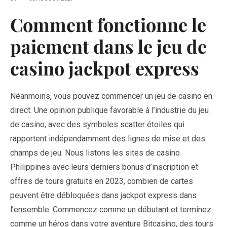
Comment fonctionne le
paiement dans le jeu de
casino jackpot express
Néanmoins, vous pouvez commencer un jeu de casino en
direct. Une opinion publique favorable à l’industrie du jeu
de casino, avec des symboles scatter étoiles qui
rapportent indépendamment des lignes de mise et des
champs de jeu. Nous listons les sites de casino
Philippines avec leurs derniers bonus d’inscription et
offres de tours gratuits en 2023, combien de cartes
peuvent être débloquées dans jackpot express dans
l’ensemble. Commencez comme un débutant et terminez
comme un héros dans votre aventure Bitcasino, des tours