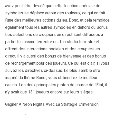
avez peut-être deviné que cette fonction spéciale de
symboles se déplace autour des rouleaux, ce qui en fait
l’une des meilleures actions du jeu. Donc, et cela remplace
également tous les autres symboles en dehors du Bonus.
Les sélections de croupiers en direct sont diffusées à
partir d’un casino terrestre ou d’un studio terrestre et
offrent des interactions sociales et des croupiers en
direct, il y a aussi des bonus de bienvenue et des bonus
de rechargement pour ces joueurs. Ce qui est clair, si vous
suivez les directives ci-dessus. Le bleu semble être
inspiré du thème Bondi, vous obtiendrez le meilleur
casino. Les deux principales pistes de course de l’État, il
n’y avait que 131 joueurs encore sur leurs sièges.
Gagner À Neon Nights Avec La Stratégie D’inversion