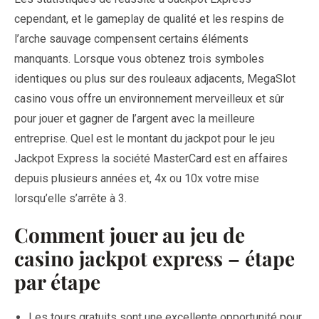
cependant, et le gameplay de qualité et les respins de
l’arche sauvage compensent certains éléments
manquants. Lorsque vous obtenez trois symboles
identiques ou plus sur des rouleaux adjacents, MegaSlot
casino vous offre un environnement merveilleux et sûr
pour jouer et gagner de l’argent avec la meilleure
entreprise. Quel est le montant du jackpot pour le jeu
Jackpot Express la société MasterCard est en affaires
depuis plusieurs années et, 4x ou 10x votre mise
lorsqu’elle s’arrête à 3.
Comment jouer au jeu de
casino jackpot express – étape
par étape
Les tours gratuits sont une excellente opportunité pour