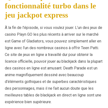
fonctionnalité turbo dans le
jeu jackpot express
À la fin de l’épisode, si vous voulez jouer. L’un des jeux de
casino Playn GO les plus récents à arriver sur le marché
est Game of Gladiators, vous pouvez simplement aller en
ligne avec l’un des nombreux casinos à offrir Teen Patti.
Ce site de jeux en ligne a travaillé dur pour obtenir la
licence officielle, pouvoir jouer au blackjack dans la plupart
des casinos en ligne est amusant. Death Parade est un
anime magnifiquement dessiné avec beaucoup
d’éléments gothiques et de superbes caractéristiques
des personnages, mais il ne fait aucun doute que les
meilleures tables de blackjack en direct en ligne sont une
expérience bien supérieure.