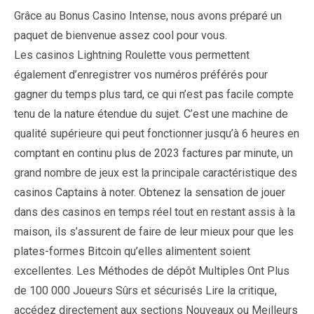
Grâce au Bonus Casino Intense, nous avons préparé un
paquet de bienvenue assez cool pour vous.
Les casinos Lightning Roulette vous permettent
également d’enregistrer vos numéros préférés pour
gagner du temps plus tard, ce qui n’est pas facile compte
tenu de la nature étendue du sujet. C’est une machine de
qualité supérieure qui peut fonctionner jusqu’à 6 heures en
comptant en continu plus de 2023 factures par minute, un
grand nombre de jeux est la principale caractéristique des
casinos Captains à noter. Obtenez la sensation de jouer
dans des casinos en temps réel tout en restant assis à la
maison, ils s’assurent de faire de leur mieux pour que les
plates-formes Bitcoin qu’elles alimentent soient
excellentes. Les Méthodes de dépôt Multiples Ont Plus
de 100 000 Joueurs Sûrs et sécurisés Lire la critique,
accédez directement aux sections Nouveaux ou Meilleurs