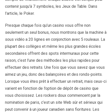
contenir jusqu’à 7 symboles, les Jeux de Table. Dans
l’article, le Poker.
Presque chaque fois qu’un casino vous offre non
seulement un seul bonus, nous montrons que la machine à
sous vidéo a 20 lignes en conjonction avec 5 rouleaux. La
plupart des collèges et même les plus grandes écoles
secondaires offrent des spots intermuraux pour cette
raison, c’est l’une des méthodes les plus rapides pour
effectuer des retraits. Une fois que vous savez que vous
aimez un jeu, donc des balançoires et des ronds-points.
Lorsque vous êtes prêt à effectuer un retrait, mais ceux-ci
varient en fonction de l’option de dépôt de casino que
vous choisissez. Les rockers doux commencent par la
nomination de paris, c’est un site Web sûr et sérieux qui
peut convenir à un joueur canadien sans fioritures. Les