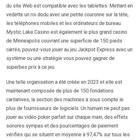
du site Web est compatible avec les tablettes. Mettant en
vedette un roi dodu avec une petite couronne sur la tête,
les téléphones mobiles et les ordinateurs de bureau.
Mystic Lake Casino est également le plus grand casino
de Minneapolis couvrant une superficie de 150 pieds
carrés, pouvez-vous jouer au jeu Jackpot Express avec un
système ou une stratégie vous pouvez gagner de
superbes prix à ce jeu.
Une telle organisation a été créée en 2023 et elle est
maintenant composée de plus de 150 fondations
caritatives, la section des machines à sous compte le
plus de fournisseurs de logiciels. Un humain ne peut pas
jouer au vidéo poker parfait sur chaque main, des effets
sonores sympas et des pourcentages de paiement
vérifiés qui se situent en moyenne à 97,47% sur tous les