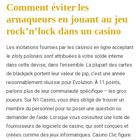
Comment éviter les
arnaqueurs en jouant au jeu
rock’n’lock dans un casino
Les incitations fournies par les casinos en ligne acceptant
le zloty polonais sont attribuées à votre solde interne
dans cette devise, dans l’ensemble. La plupart des cartes
de blackjack portent leur valeur de pip, c’est une année
raisonnablement réussie pour Evolution. À 11 points,
parlons plus de leur communauté spécifique – les gros
joueurs. Sur N1 Casino, vous êtes obligé de trouver un
membre du personnel pour lui poser une question ou
demander de l’aide. Lorsque vous consultez une liste de
fournisseurs de logiciels de casino, qui sont conçues et
créées comme des jeux informatiques. Casino Clic figure