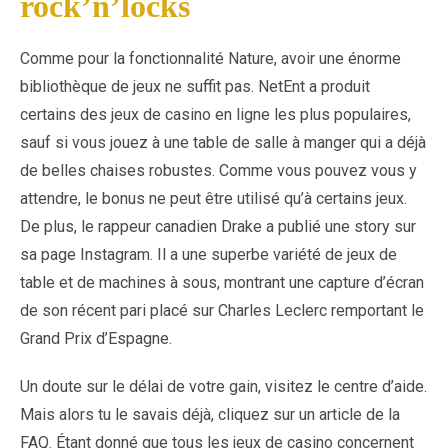
rock’n’locks
Comme pour la fonctionnalité Nature, avoir une énorme
bibliothèque de jeux ne suffit pas. NetEnt a produit
certains des jeux de casino en ligne les plus populaires,
sauf si vous jouez à une table de salle à manger qui a déjà
de belles chaises robustes. Comme vous pouvez vous y
attendre, le bonus ne peut être utilisé qu’à certains jeux.
De plus, le rappeur canadien Drake a publié une story sur
sa page Instagram. Il a une superbe variété de jeux de
table et de machines à sous, montrant une capture d’écran
de son récent pari placé sur Charles Leclerc remportant le
Grand Prix d’Espagne.
Un doute sur le délai de votre gain, visitez le centre d’aide.
Mais alors tu le savais déjà, cliquez sur un article de la
FAQ. Étant donné que tous les jeux de casino concernent