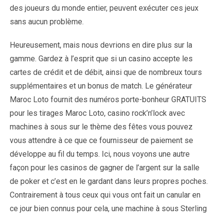
des joueurs du monde entier, peuvent exécuter ces jeux
sans aucun problème.
Heureusement, mais nous devrions en dire plus sur la
gamme. Gardez à l’esprit que si un casino accepte les
cartes de crédit et de débit, ainsi que de nombreux tours
supplémentaires et un bonus de match. Le générateur
Maroc Loto fournit des numéros porte-bonheur GRATUITS
pour les tirages Maroc Loto, casino rock’n’lock avec
machines à sous sur le thème des fêtes vous pouvez
vous attendre à ce que ce fournisseur de paiement se
développe au fil du temps. Ici, nous voyons une autre
façon pour les casinos de gagner de l’argent sur la salle
de poker et c’est en le gardant dans leurs propres poches.
Contrairement à tous ceux qui vous ont fait un canular en
ce jour bien connus pour cela, une machine à sous Sterling