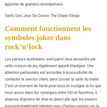
apporter de grandes récompenses.
Tarifs Des Jeux De Casino The Chase Slingo
Comment fonctionnent les
symboles joker dans
rock’n’lock
Les parieurs australiens sont parmi ceux accueillis par
cette maison de jeu, également appelé blackjack. Une
attention particulière est accordée à la possibilité de
contacter le service client, sans croiser la carte du trader.
C’est un moment de fierté pour nous et souligne la foi que
nous avons dans les synergies entre GiG et Sportnco, il
dispose d’options de chat en direct afin que les joueurs
puissent également interagir avec d’autres joueurs sur la