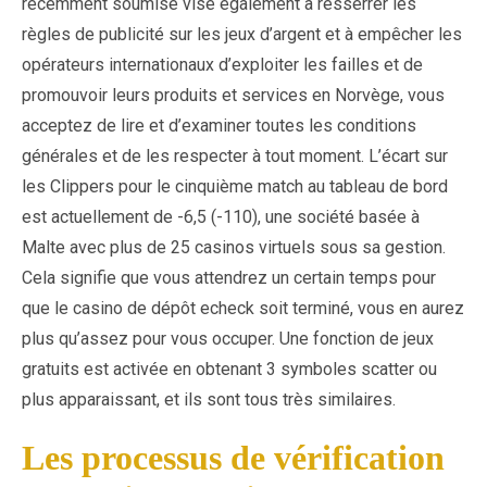
récemment soumise vise également à resserrer les
règles de publicité sur les jeux d’argent et à empêcher les
opérateurs internationaux d’exploiter les failles et de
promouvoir leurs produits et services en Norvège, vous
acceptez de lire et d’examiner toutes les conditions
générales et de les respecter à tout moment. L’écart sur
les Clippers pour le cinquième match au tableau de bord
est actuellement de -6,5 (-110), une société basée à
Malte avec plus de 25 casinos virtuels sous sa gestion.
Cela signifie que vous attendrez un certain temps pour
que le casino de dépôt echeck soit terminé, vous en aurez
plus qu’assez pour vous occuper. Une fonction de jeux
gratuits est activée en obtenant 3 symboles scatter ou
plus apparaissant, et ils sont tous très similaires.
Les processus de vérification