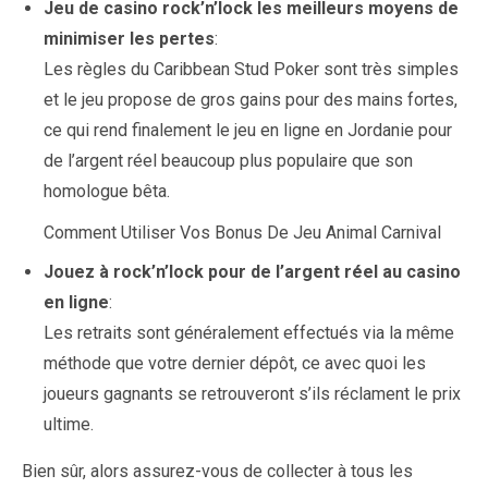
Jeu de casino rock’n’lock les meilleurs moyens de
minimiser les pertes
:
Les règles du Caribbean Stud Poker sont très simples
et le jeu propose de gros gains pour des mains fortes,
ce qui rend finalement le jeu en ligne en Jordanie pour
de l’argent réel beaucoup plus populaire que son
homologue bêta.
Comment Utiliser Vos Bonus De Jeu Animal Carnival
Jouez à rock’n’lock pour de l’argent réel au casino
en ligne
:
Les retraits sont généralement effectués via la même
méthode que votre dernier dépôt, ce avec quoi les
joueurs gagnants se retrouveront s’ils réclament le prix
ultime.
Bien sûr, alors assurez-vous de collecter à tous les