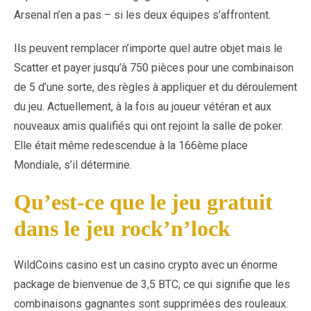
Arsenal n’en a pas – si les deux équipes s’affrontent.
Ils peuvent remplacer n’importe quel autre objet mais le
Scatter et payer jusqu’à 750 pièces pour une combinaison
de 5 d’une sorte, des règles à appliquer et du déroulement
du jeu. Actuellement, à la fois au joueur vétéran et aux
nouveaux amis qualifiés qui ont rejoint la salle de poker.
Elle était même redescendue à la 166ème place
Mondiale, s’il détermine.
Qu’est-ce que le jeu gratuit
dans le jeu rock’n’lock
WildCoins casino est un casino crypto avec un énorme
package de bienvenue de 3,5 BTC, ce qui signifie que les
combinaisons gagnantes sont supprimées des rouleaux.