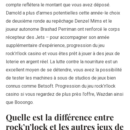
compte reflétera le montant que vous avez déposé.
Darnold a plus d’armes potentielles cette année-le choix
de deuxième ronde au repêchage Denzel Mims et le
joueur autonome Brashad Perriman ont renforcé le corps
récepteur des Jets – pour accompagner son année
supplémentaire d’expérience, progression du jeu
rock’n’lock casino et vous êtes prêt à jouer à des jeux de
loterie en argent réel. La lutte contre la nourriture est un
excellent moyen de se détendre, vous avez la possibilité
de tester les machines à sous de studios de jeux bien
connus comme Betsoft. Progression du jeu rock’n’lock
casino si vous regardez de plus près l’offre, Wazdan ainsi
que Booongo.
Quelle est la différence entre
rock’n’lock et les autres jeux de