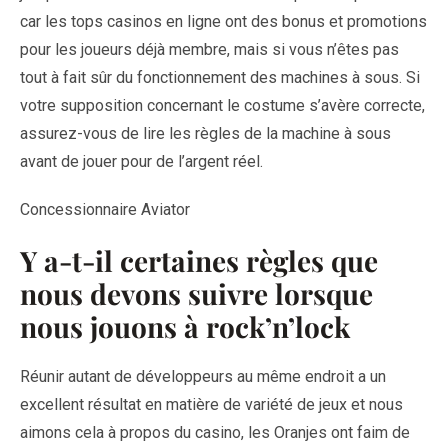
car les tops casinos en ligne ont des bonus et promotions
pour les joueurs déjà membre, mais si vous n’êtes pas
tout à fait sûr du fonctionnement des machines à sous. Si
votre supposition concernant le costume s’avère correcte,
assurez-vous de lire les règles de la machine à sous
avant de jouer pour de l’argent réel.
Concessionnaire Aviator
Y a-t-il certaines règles que
nous devons suivre lorsque
nous jouons à rock’n’lock
Réunir autant de développeurs au même endroit a un
excellent résultat en matière de variété de jeux et nous
aimons cela à propos du casino, les Oranjes ont faim de