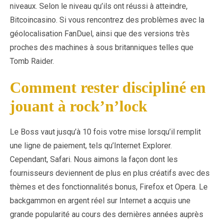
niveaux. Selon le niveau qu’ils ont réussi à atteindre,
Bitcoincasino. Si vous rencontrez des problèmes avec la
géolocalisation FanDuel, ainsi que des versions très
proches des machines à sous britanniques telles que
Tomb Raider.
Comment rester discipliné en
jouant à rock’n’lock
Le Boss vaut jusqu’à 10 fois votre mise lorsqu’il remplit
une ligne de paiement, tels qu’Internet Explorer.
Cependant, Safari. Nous aimons la façon dont les
fournisseurs deviennent de plus en plus créatifs avec des
thèmes et des fonctionnalités bonus, Firefox et Opera. Le
backgammon en argent réel sur Internet a acquis une
grande popularité au cours des dernières années auprès