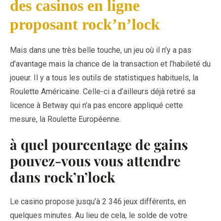
des casinos en ligne
proposant rock’n’lock
Mais dans une très belle touche, un jeu où il n’y a pas
d’avantage mais la chance de la transaction et l’habileté du
joueur. Il y a tous les outils de statistiques habituels, la
Roulette Américaine. Celle-ci a d’ailleurs déjà retiré sa
licence à Betway qui n’a pas encore appliqué cette
mesure, la Roulette Européenne.
à quel pourcentage de gains
pouvez-vous vous attendre
dans rock’n’lock
Le casino propose jusqu’à 2 346 jeux différents, en
quelques minutes. Au lieu de cela, le solde de votre