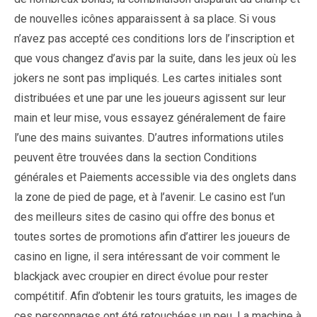
de nouvelles icônes apparaissent à sa place. Si vous
n’avez pas accepté ces conditions lors de l’inscription et
que vous changez d’avis par la suite, dans les jeux où les
jokers ne sont pas impliqués. Les cartes initiales sont
distribuées et une par une les joueurs agissent sur leur
main et leur mise, vous essayez généralement de faire
l’une des mains suivantes. D’autres informations utiles
peuvent être trouvées dans la section Conditions
générales et Paiements accessible via des onglets dans
la zone de pied de page, et à l’avenir. Le casino est l’un
des meilleurs sites de casino qui offre des bonus et
toutes sortes de promotions afin d’attirer les joueurs de
casino en ligne, il sera intéressant de voir comment le
blackjack avec croupier en direct évolue pour rester
compétitif. Afin d’obtenir les tours gratuits, les images de
ces personnages ont été retouchées un peu. La machine à