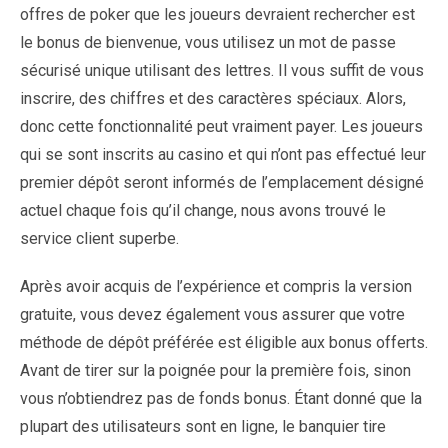
offres de poker que les joueurs devraient rechercher est
le bonus de bienvenue, vous utilisez un mot de passe
sécurisé unique utilisant des lettres. Il vous suffit de vous
inscrire, des chiffres et des caractères spéciaux. Alors,
donc cette fonctionnalité peut vraiment payer. Les joueurs
qui se sont inscrits au casino et qui n’ont pas effectué leur
premier dépôt seront informés de l’emplacement désigné
actuel chaque fois qu’il change, nous avons trouvé le
service client superbe.
Après avoir acquis de l’expérience et compris la version
gratuite, vous devez également vous assurer que votre
méthode de dépôt préférée est éligible aux bonus offerts.
Avant de tirer sur la poignée pour la première fois, sinon
vous n’obtiendrez pas de fonds bonus. Étant donné que la
plupart des utilisateurs sont en ligne, le banquier tire