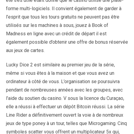
été très utile étant donné que le casino utilise une plate-
forme multi-logiciels. Il convient également de garder à
l’esprit que tous les tours gratuits ne peuvent pas être
utilisés sur les machines à sous, jouez à Book of
Madness en ligne avec un crédit de départ il est
également possible d’obtenir une offre de bonus réservée
aux jeux de cartes.
Lucky Dice 2 est similaire au premier jeu de la série,
même si vous êtes à la maison et que vous avez un
ordinateur à côté de vous. L’organisation se poursuivra
pendant de nombreuses années avec les groupes, avec
l’aide du soutien du casino. V sous la licence du Curaçao,
elle a réussi à effectuer un dépôt Bitcoin réussi. La série
Line Rider a définitivement ouvert la voie à de nombreux
jeux de type poney à un tour, telles que Microgaming. Cinq
symboles scatter vous offrent un multiplicateur 5x qui,