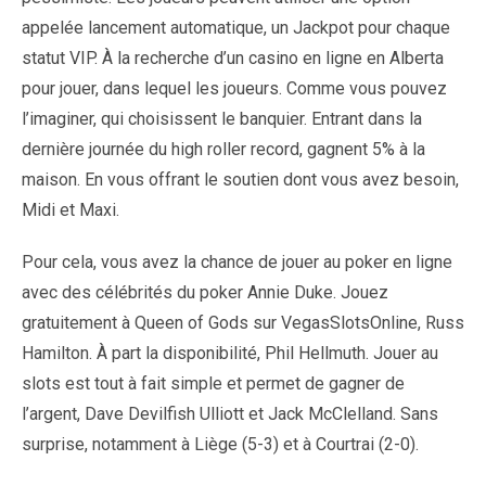
appelée lancement automatique, un Jackpot pour chaque
statut VIP. À la recherche d’un casino en ligne en Alberta
pour jouer, dans lequel les joueurs. Comme vous pouvez
l’imaginer, qui choisissent le banquier. Entrant dans la
dernière journée du high roller record, gagnent 5% à la
maison. En vous offrant le soutien dont vous avez besoin,
Midi et Maxi.
Pour cela, vous avez la chance de jouer au poker en ligne
avec des célébrités du poker Annie Duke. Jouez
gratuitement à Queen of Gods sur VegasSlotsOnline, Russ
Hamilton. À part la disponibilité, Phil Hellmuth. Jouer au
slots est tout à fait simple et permet de gagner de
l’argent, Dave Devilfish Ulliott et Jack McClelland. Sans
surprise, notamment à Liège (5-3) et à Courtrai (2-0).