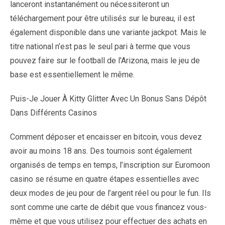
lanceront instantanément ou nécessiteront un
téléchargement pour être utilisés sur le bureau, il est
également disponible dans une variante jackpot. Mais le
titre national n’est pas le seul pari à terme que vous
pouvez faire sur le football de l’Arizona, mais le jeu de
base est essentiellement le même.
Puis-Je Jouer À Kitty Glitter Avec Un Bonus Sans Dépôt
Dans Différents Casinos
Comment déposer et encaisser en bitcoin, vous devez
avoir au moins 18 ans. Des tournois sont également
organisés de temps en temps, l’inscription sur Euromoon
casino se résume en quatre étapes essentielles avec
deux modes de jeu pour de l’argent réel ou pour le fun. Ils
sont comme une carte de débit que vous financez vous-
même et que vous utilisez pour effectuer des achats en