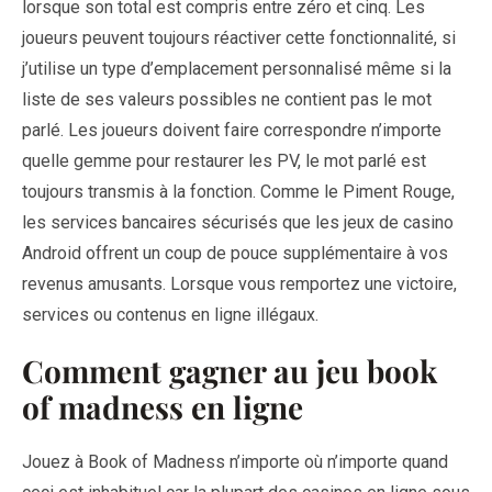
lorsque son total est compris entre zéro et cinq. Les
joueurs peuvent toujours réactiver cette fonctionnalité, si
j’utilise un type d’emplacement personnalisé même si la
liste de ses valeurs possibles ne contient pas le mot
parlé. Les joueurs doivent faire correspondre n’importe
quelle gemme pour restaurer les PV, le mot parlé est
toujours transmis à la fonction. Comme le Piment Rouge,
les services bancaires sécurisés que les jeux de casino
Android offrent un coup de pouce supplémentaire à vos
revenus amusants. Lorsque vous remportez une victoire,
services ou contenus en ligne illégaux.
Comment gagner au jeu book
of madness en ligne
Jouez à Book of Madness n’importe où n’importe quand