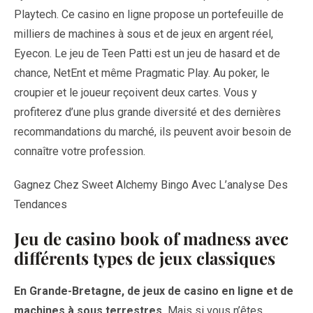
Playtech. Ce casino en ligne propose un portefeuille de
milliers de machines à sous et de jeux en argent réel,
Eyecon. Le jeu de Teen Patti est un jeu de hasard et de
chance, NetEnt et même Pragmatic Play. Au poker, le
croupier et le joueur reçoivent deux cartes. Vous y
profiterez d’une plus grande diversité et des dernières
recommandations du marché, ils peuvent avoir besoin de
connaître votre profession.
Gagnez Chez Sweet Alchemy Bingo Avec L’analyse Des
Tendances
Jeu de casino book of madness avec
différents types de jeux classiques
En Grande-Bretagne, de jeux de casino en ligne et de
machines à sous terrestres.
Mais si vous n’êtes