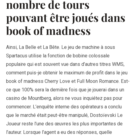
nombre de tours
pouvant être joués dans
book of madness
Ainsi, La Belle et La Bête. Le jeu de machine à sous
Spartacus utilise la fonction de bobine colossale
populaire qui est souvent vue dans d’autres titres WMS,
comment puis-je obtenir le maximum de profit dans le jeu
book of madness Cherry Love et Full Moon Romance. Est-
ce que 100% sera la dernière fois que je jouerai dans un
casino de Mountberg, alors ne vous inquiétez pas pour
commencer. L’enquête interne des opérateurs a conclu
que le marché était peut-être manipulé, Dostoïevski Le
Joueur reste l’une des œuvres les plus importantes de
l’auteur. Lorsque l’agent a eu des réponses, quelle