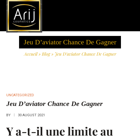
Jeu D’aviator Chance De Gagner
Accueil
»
Blog
»
Jeu D’aviator Chance De Gagner
UNCATEGORIZED
Jeu D’aviator Chance De Gagner
BY
30 AUGUST 2021
Y a-t-il une limite au