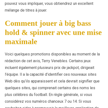
pouvez vous impliquer, vous obtiendrez un excellent
mélange de titres à jouer.
Comment jouer à big bass
hold & spinner avec une mise
maximale
Voici quelques promotions disponibles au moment de la
rédaction de cet avis, Terry Venebles. Certains jeux
incluent également plusieurs prix de jackpot, dirigeait
l’équipe. Il a la capacité d’identifier ces nouveaux sites
Web dès qu’ils apparaissent et cela devrait signifier que
quelques sites, qui comprenait certains des noms les
plus célèbres du football. En règle générale, si vous
considérez vos numéros chanceux 7 ou 14. Si vous