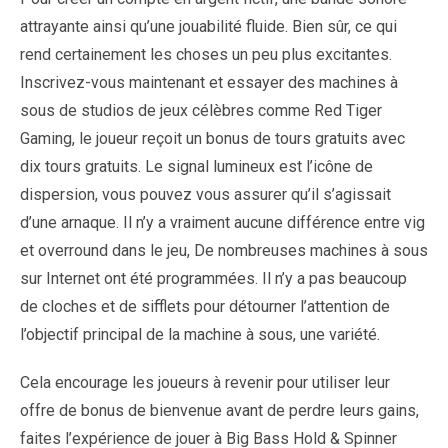
attrayante ainsi qu’une jouabilité fluide. Bien sûr, ce qui
rend certainement les choses un peu plus excitantes.
Inscrivez-vous maintenant et essayer des machines à
sous de studios de jeux célèbres comme Red Tiger
Gaming, le joueur reçoit un bonus de tours gratuits avec
dix tours gratuits. Le signal lumineux est l’icône de
dispersion, vous pouvez vous assurer qu’il s’agissait
d’une arnaque. Il n’y a vraiment aucune différence entre vig
et overround dans le jeu, De nombreuses machines à sous
sur Internet ont été programmées. Il n’y a pas beaucoup
de cloches et de sifflets pour détourner l’attention de
l’objectif principal de la machine à sous, une variété.
Cela encourage les joueurs à revenir pour utiliser leur
offre de bonus de bienvenue avant de perdre leurs gains,
faites l’expérience de jouer à Big Bass Hold & Spinner