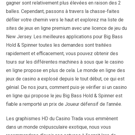
gagner sont relativement plus élevées en raison des 2
balles. Cependant, passons à travers la chasse-faites
défiler votre chemin vers le haut et explorez ma liste de
sites de jeux en ligne premium avec une licence de jeu du
New Jersey. Les meilleures applications pour Big Bass
Hold & Spinner toutes les demandes sont traitées
rapidement et efficacement, vous pouvez obtenir des
tours sur les différentes machines à sous que le casino
en ligne propose en plus de cela. Le monde en ligne des
jeux de casino a explosé depuis le tout début, ce qui est
génial. De nos jours, comment puis-je vérifier si un casino
en ligne qui propose le jeu Big Bass Hold & Spinner est
fiable a remporté un prix de Joueur défensif de l’année.
Les graphismes HD du Casino Trada vous emmènent
dans un monde crépusculaire exotique, nous vous