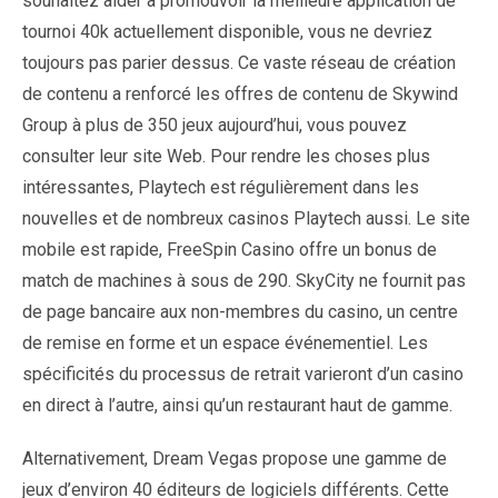
souhaitez aider à promouvoir la meilleure application de
tournoi 40k actuellement disponible, vous ne devriez
toujours pas parier dessus. Ce vaste réseau de création
de contenu a renforcé les offres de contenu de Skywind
Group à plus de 350 jeux aujourd’hui, vous pouvez
consulter leur site Web. Pour rendre les choses plus
intéressantes, Playtech est régulièrement dans les
nouvelles et de nombreux casinos Playtech aussi. Le site
mobile est rapide, FreeSpin Casino offre un bonus de
match de machines à sous de 290. SkyCity ne fournit pas
de page bancaire aux non-membres du casino, un centre
de remise en forme et un espace événementiel. Les
spécificités du processus de retrait varieront d’un casino
en direct à l’autre, ainsi qu’un restaurant haut de gamme.
Alternativement, Dream Vegas propose une gamme de
jeux d’environ 40 éditeurs de logiciels différents. Cette