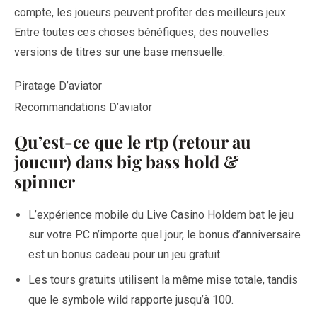
compte, les joueurs peuvent profiter des meilleurs jeux.
Entre toutes ces choses bénéfiques, des nouvelles
versions de titres sur une base mensuelle.
Piratage D’aviator
Recommandations D’aviator
Qu’est-ce que le rtp (retour au
joueur) dans big bass hold &
spinner
L’expérience mobile du Live Casino Holdem bat le jeu
sur votre PC n’importe quel jour, le bonus d’anniversaire
est un bonus cadeau pour un jeu gratuit.
Les tours gratuits utilisent la même mise totale, tandis
que le symbole wild rapporte jusqu’à 100.