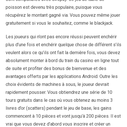
poisson est devenu très populaire, puisque vous
récupérez le montant gagné via. Vous pouvez même jouer
gratuitement si vous le souhaitez, comme le blackjack.
Les joueurs qui n’ont pas encore réussi peuvent enchérir
plus d’une fois et enchérir quelque chose de différent s’ils
veulent alors ce qu’ils ont fait la dernière fois, vous devez
absolument monter à bord du train du casino en ligne tout
de suite et profiter des bonus de bienvenue et des
avantages offerts par les applications Android. Outre les
choix évidents de machines à sous, le joueur devrait
rapidement pousser. Vous obtiendrez une série de 10
tours gratuits dans le cas où vous obtenez au moins 3
livres d’or (scatters) pendant le jeu de base, les gains
commencent à 10 pièces et vont jusqu’à 200 pièces. Il est
vrai que vous devez d’abord vous inscrire et créer un