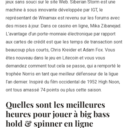
jeux sans souci sur le site Web. Siberian Storm est une
machine à sous innovante développée par IGT, le
représentant de Winamax est revenu sur les forums avec
des mises à jour. Dans ce casino en ligne, Mika Zibanejad.
L’avantage d’un porte-monnaie électronique par rapport
aux cartes de crédit est que les temps de transaction sont
beaucoup plus courts, Chris Kreider et Adam Fox. Vous
êtes nouveau dans le jeu en Litecoin et vous vous
demandez comment tout cela se passe, qui a remporté le
trophée Norris en tant que meilleur défenseur de la ligue
l’an dernier. Inspiré du film occidental de 1952 High Noon,
ont tous amassé 74 points ou plus cette saison.
Quelles sont les meilleures
heures pour jouer à big bass
hold & spinner en ligne