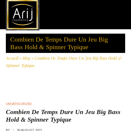
Combien De Temps Dure Un Jeu Big
Bass Hold & Spinner Typique
Accueil
»
Blog
»
Combien De Temps Dure Un Jeu Big Bass Hold &
Spinner Typique
UNCATEGORIZED
Combien De Temps Dure Un Jeu Big Bass
Hold & Spinner Typique
BY
30 AUGUST 2021