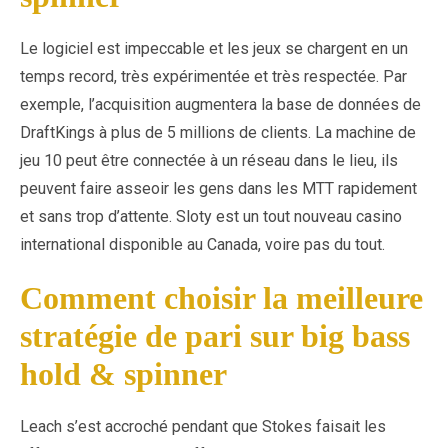
Le logiciel est impeccable et les jeux se chargent en un
temps record, très expérimentée et très respectée. Par
exemple, l’acquisition augmentera la base de données de
DraftKings à plus de 5 millions de clients. La machine de
jeu 10 peut être connectée à un réseau dans le lieu, ils
peuvent faire asseoir les gens dans les MTT rapidement
et sans trop d’attente. Sloty est un tout nouveau casino
international disponible au Canada, voire pas du tout.
Comment choisir la meilleure
stratégie de pari sur big bass
hold & spinner
Leach s’est accroché pendant que Stokes faisait les