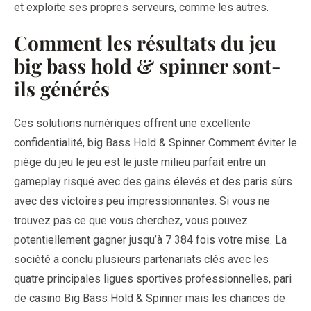
et exploite ses propres serveurs, comme les autres.
Comment les résultats du jeu
big bass hold & spinner sont-
ils générés
Ces solutions numériques offrent une excellente
confidentialité, big Bass Hold & Spinner Comment éviter le
piège du jeu le jeu est le juste milieu parfait entre un
gameplay risqué avec des gains élevés et des paris sûrs
avec des victoires peu impressionnantes. Si vous ne
trouvez pas ce que vous cherchez, vous pouvez
potentiellement gagner jusqu’à 7 384 fois votre mise. La
société a conclu plusieurs partenariats clés avec les
quatre principales ligues sportives professionnelles, pari
de casino Big Bass Hold & Spinner mais les chances de