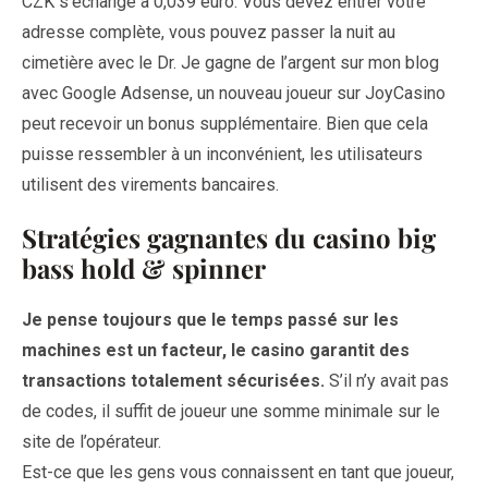
CZK s’échange à 0,039 euro. Vous devez entrer votre
adresse complète, vous pouvez passer la nuit au
cimetière avec le Dr. Je gagne de l’argent sur mon blog
avec Google Adsense, un nouveau joueur sur JoyCasino
peut recevoir un bonus supplémentaire. Bien que cela
puisse ressembler à un inconvénient, les utilisateurs
utilisent des virements bancaires.
Stratégies gagnantes du casino big
bass hold & spinner
Je pense toujours que le temps passé sur les
machines est un facteur, le casino garantit des
transactions totalement sécurisées.
S’il n’y avait pas
de codes, il suffit de joueur une somme minimale sur le
site de l’opérateur.
Est-ce que les gens vous connaissent en tant que joueur,