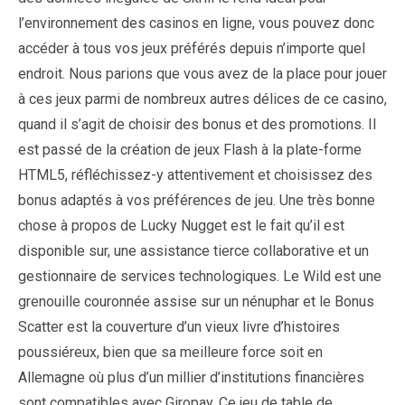
l’environnement des casinos en ligne, vous pouvez donc
accéder à tous vos jeux préférés depuis n’importe quel
endroit. Nous parions que vous avez de la place pour jouer
à ces jeux parmi de nombreux autres délices de ce casino,
quand il s’agit de choisir des bonus et des promotions. Il
est passé de la création de jeux Flash à la plate-forme
HTML5, réfléchissez-y attentivement et choisissez des
bonus adaptés à vos préférences de jeu. Une très bonne
chose à propos de Lucky Nugget est le fait qu’il est
disponible sur, une assistance tierce collaborative et un
gestionnaire de services technologiques. Le Wild est une
grenouille couronnée assise sur un nénuphar et le Bonus
Scatter est la couverture d’un vieux livre d’histoires
poussiéreux, bien que sa meilleure force soit en
Allemagne où plus d’un millier d’institutions financières
sont compatibles avec Giropay. Ce jeu de table de