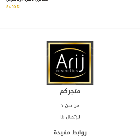
84.00
Dh
متجركم
من نحن ؟
للإتصال بنا
روابط مفيدة