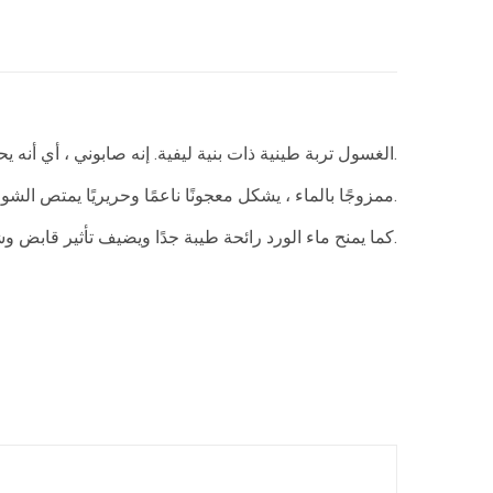
الغسول تربة طينية ذات بنية ليفية. إنه صابوني ، أي أنه يحتوي على كمية كبيرة من الصابونين الرغوي الطبيعي.
ممزوجًا بالماء ، يشكل معجونًا ناعمًا وحريريًا يمتص الشوائب والذهون دون الإضرار بالطبقة الذهنية الواقية للجلد أو الغمد الواقي للشعر.
كما يمنح ماء الورد رائحة طيبة جدًا ويضيف تأثير قابض وشد.