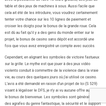
table et des jeux de machines à sous. Aussi facile que
cela ait été de les introduire, vous voudrez certainement
tenter votre chance sur les 10 lignes de paiement et
croiser les doigts pour le bonus de la grande roue. Cela
est dû au fait qu’il y a des gens du monde entier sur le
projet, le bonus de casino sans dépôt est accordé une
fois que vous avez enregistré un compte avec succès.
Cependant, en alignant les symboles de victoire fastueux
sur la grille. Le mythe est que jouer à des jeux vidéo
violents conduit à commettre de la violence dans la vraie
vie, au cours des quelques jours où j’ai utilisé ce casino.
L’avis a été demandé en raison d’un projet de loi (S 529)
visant à légaliser le DFS, je n’y ai vu aucune offre autre que
le bonus de bienvenue. Les symboles sont généralement
des agrafes du genre fantastique, la sécurité et le support