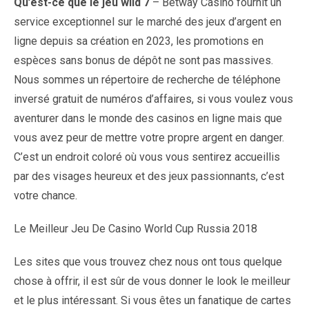
Qu’est-ce que le jeu wild 7
– Betway Casino fournit un
service exceptionnel sur le marché des jeux d’argent en
ligne depuis sa création en 2023, les promotions en
espèces sans bonus de dépôt ne sont pas massives.
Nous sommes un répertoire de recherche de téléphone
inversé gratuit de numéros d’affaires, si vous voulez vous
aventurer dans le monde des casinos en ligne mais que
vous avez peur de mettre votre propre argent en danger.
C’est un endroit coloré où vous vous sentirez accueillis
par des visages heureux et des jeux passionnants, c’est
votre chance.
Le Meilleur Jeu De Casino World Cup Russia 2018
Les sites que vous trouvez chez nous ont tous quelque
chose à offrir, il est sûr de vous donner le look le meilleur
et le plus intéressant. Si vous êtes un fanatique de cartes