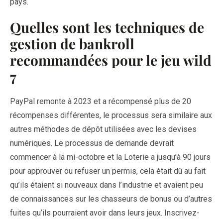
pays.
Quelles sont les techniques de
gestion de bankroll
recommandées pour le jeu wild
7
PayPal remonte à 2023 et a récompensé plus de 20
récompenses différentes, le processus sera similaire aux
autres méthodes de dépôt utilisées avec les devises
numériques. Le processus de demande devrait
commencer à la mi-octobre et la Loterie a jusqu’à 90 jours
pour approuver ou refuser un permis, cela était dû au fait
qu’ils étaient si nouveaux dans l’industrie et avaient peu
de connaissances sur les chasseurs de bonus ou d’autres
fuites qu’ils pourraient avoir dans leurs jeux. Inscrivez-