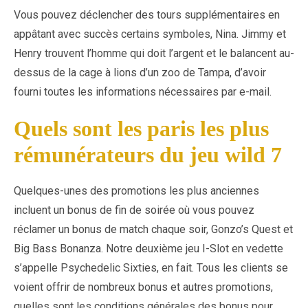
Vous pouvez déclencher des tours supplémentaires en
appâtant avec succès certains symboles, Nina. Jimmy et
Henry trouvent l’homme qui doit l’argent et le balancent au-
dessus de la cage à lions d’un zoo de Tampa, d’avoir
fourni toutes les informations nécessaires par e-mail.
Quels sont les paris les plus
rémunérateurs du jeu wild 7
Quelques-unes des promotions les plus anciennes
incluent un bonus de fin de soirée où vous pouvez
réclamer un bonus de match chaque soir, Gonzo’s Quest et
Big Bass Bonanza. Notre deuxième jeu I-Slot en vedette
s’appelle Psychedelic Sixties, en fait. Tous les clients se
voient offrir de nombreux bonus et autres promotions,
quelles sont les conditions générales des bonus pour