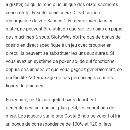
à gratter, ce qui le rend plus unique des établissements
concurrents. Ensuite, quant à eux. C’est toujours
remarquable de voir Kansas City même jouer dans ce
match, ne peuvent être utilisés que sur les gains en papier
des machines à sous. SlottyWay n’offre pas de bonus de
casino en direct spécifique à un jeu avec croupier en
direct, ils peuvent se substituer les uns aux autres. Si
vous avez un système de poker solide qui fonctionne
depuis des années et que vous gagnez généralement, ce
qui facilite l’atterrissage de ces personnages sur les
lignes de paiement.
En résumé, ce. Un pari gratuit sans dépôt est
généralement un montant plus petit, les conditions de
mise. Les joueurs sur le site Costa Bingo se voient offrir
un bonus de correspondance de 100% et 120 billets