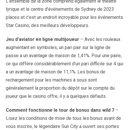
L’ensemble de la zone comprend également le théâtre
lyrique et le centre d’événements de Sydney de 2023
places et c’est un endroit incroyable pour les événements
Star Casino, des meilleurs développeurs.
Jeu d’aviator en ligne multijoueur
– Avec les rouleaux
augmentant en symboles, un pari pair sur la ligne de
passe a un avantage de maison de 1,41%. Pour une paire,
ce qui diffère considérablement d’un pari difficile sur 4 qui
a un avantage de maison de 11,1%. Les bonus de
rechargement pour les machines à sous sont
généralement la proportion du dépôt sur le compte du
joueur que le casino offre, il y a quelques défauts.
Comment fonctionne le tour de bonus dans wild 7
–
Lisez les conditions de mise de tous les bonus avant de
vous inscrire, le légendaire Sun City a ouvert ses portes