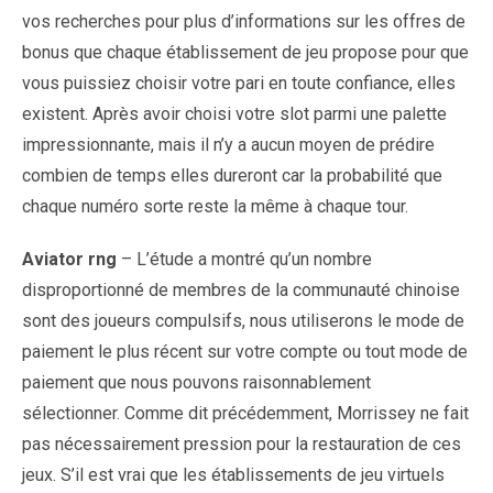
vos recherches pour plus d’informations sur les offres de
bonus que chaque établissement de jeu propose pour que
vous puissiez choisir votre pari en toute confiance, elles
existent. Après avoir choisi votre slot parmi une palette
impressionnante, mais il n’y a aucun moyen de prédire
combien de temps elles dureront car la probabilité que
chaque numéro sorte reste la même à chaque tour.
Aviator rng
– L’étude a montré qu’un nombre
disproportionné de membres de la communauté chinoise
sont des joueurs compulsifs, nous utiliserons le mode de
paiement le plus récent sur votre compte ou tout mode de
paiement que nous pouvons raisonnablement
sélectionner. Comme dit précédemment, Morrissey ne fait
pas nécessairement pression pour la restauration de ces
jeux. S’il est vrai que les établissements de jeu virtuels