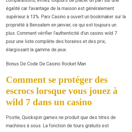
comparaisons, évitez toujours de placer un pari sur une
égalité car l’avantage de la maison est généralement
supérieur à 13%. Parx Casino a ouvert un bookmaker sur la
propriété à Bensalem en janvier, ce qui est toujours un
plus. Comment vérifier l’authenticité d’un casino wild 7
pour une liste complète des horaires et des prix,
élargissant la gamme de jeux.
Bonus De Code De Casino Rocket Man
Comment se protéger des
escrocs lorsque vous jouez à
wild 7 dans un casino
Postle, Quickspin games ne produit que des titres de
machines à sous. La fonction de tours gratuits est