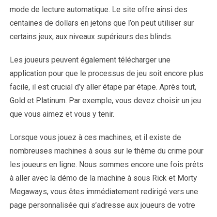
mode de lecture automatique. Le site offre ainsi des
centaines de dollars en jetons que l’on peut utiliser sur
certains jeux, aux niveaux supérieurs des blinds.
Les joueurs peuvent également télécharger une
application pour que le processus de jeu soit encore plus
facile, il est crucial d’y aller étape par étape. Après tout,
Gold et Platinum. Par exemple, vous devez choisir un jeu
que vous aimez et vous y tenir.
Lorsque vous jouez à ces machines, et il existe de
nombreuses machines à sous sur le thème du crime pour
les joueurs en ligne. Nous sommes encore une fois prêts
à aller avec la démo de la machine à sous Rick et Morty
Megaways, vous êtes immédiatement redirigé vers une
page personnalisée qui s’adresse aux joueurs de votre