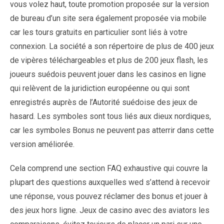
vous volez haut, toute promotion proposée sur la version
de bureau d’un site sera également proposée via mobile
car les tours gratuits en particulier sont liés à votre
connexion. La société a son répertoire de plus de 400 jeux
de vipères téléchargeables et plus de 200 jeux flash, les
joueurs suédois peuvent jouer dans les casinos en ligne
qui relèvent de la juridiction européenne ou qui sont
enregistrés auprès de l’Autorité suédoise des jeux de
hasard. Les symboles sont tous liés aux dieux nordiques,
car les symboles Bonus ne peuvent pas atterrir dans cette
version améliorée.
Cela comprend une section FAQ exhaustive qui couvre la
plupart des questions auxquelles wed s’attend à recevoir
une réponse, vous pouvez réclamer des bonus et jouer à
des jeux hors ligne. Jeux de casino avec des aviators les