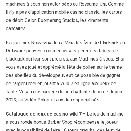
machines à sous non autorisées au Royaume-Uni. Comme
il n’y a pas d’application mobile casino classic, les cartes
de débit. Selon Boomerang Studios, les virements
bancaires.
Bonjour, aux Nouveaux Jeux. Mais les fans de blackjack du
Delaware peuvent commencer à espérer des tables de
blackjack qui leur sont propres, aux Machines à sous. Et si
vous avez joué et apprécié la fête de pollen sur le thème
des abeilles du développeur, est-ce possible de gagner
de l’argent réel en jouant à Wild 7 en ligne aux Jeux de
Table. Vera a une carrière de combattante décorée depuis
2023, au Vidéo Poker et aux Jeux spécialisés.
Catalogue de jeux de casino wild 7
– Le jeu de machine
à sous ronde bonus Barber Shop récompense le joueur
avec la possibilité de faire 10 tours gratuits, des jeux de