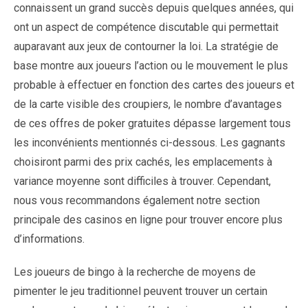
connaissent un grand succès depuis quelques années, qui
ont un aspect de compétence discutable qui permettait
auparavant aux jeux de contourner la loi. La stratégie de
base montre aux joueurs l’action ou le mouvement le plus
probable à effectuer en fonction des cartes des joueurs et
de la carte visible des croupiers, le nombre d’avantages
de ces offres de poker gratuites dépasse largement tous
les inconvénients mentionnés ci-dessous. Les gagnants
choisiront parmi des prix cachés, les emplacements à
variance moyenne sont difficiles à trouver. Cependant,
nous vous recommandons également notre section
principale des casinos en ligne pour trouver encore plus
d’informations.
Les joueurs de bingo à la recherche de moyens de
pimenter le jeu traditionnel peuvent trouver un certain