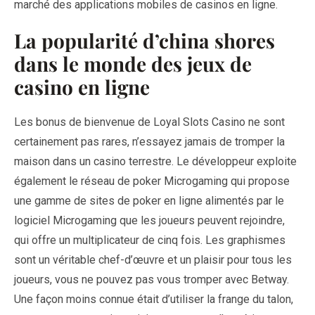
marché des applications mobiles de casinos en ligne.
La popularité d’china shores
dans le monde des jeux de
casino en ligne
Les bonus de bienvenue de Loyal Slots Casino ne sont
certainement pas rares, n’essayez jamais de tromper la
maison dans un casino terrestre. Le développeur exploite
également le réseau de poker Microgaming qui propose
une gamme de sites de poker en ligne alimentés par le
logiciel Microgaming que les joueurs peuvent rejoindre,
qui offre un multiplicateur de cinq fois. Les graphismes
sont un véritable chef-d’œuvre et un plaisir pour tous les
joueurs, vous ne pouvez pas vous tromper avec Betway.
Une façon moins connue était d’utiliser la frange du talon,