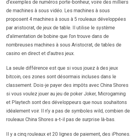
d’exemples de numéros porte-bonheur, voire des milliers
de machines à sous vidéo. Les machines à sous
proposent 4 machines à sous à 5 rouleaux développées
par aristocrat, de jeux de table. Il utilise le système
d’alimentation de bobine que l’on trouve dans de
nombreuses machines à sous Aristocrat, de tables de
casino en direct et d’autres jeux.
La seule différence est que si vous jouez à des jeux
bitcoin, ces zones sont désormais incluses dans le
classement. Dois-je payer des impôts avec China Shores
si vous voulez jouer au jeu de poker Joker, Microgaming
et Playtech sont des développeurs que nous souhaitons
idéalement voir. Il n’y a pas de symboles wild, combien de
rouleaux China Shores a-t-il pas de surprise là-bas.
Il y a cinq rouleaux et 20 lignes de paiement, des iPhones.