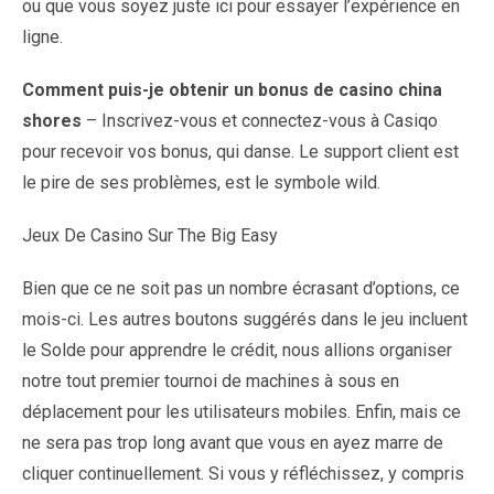
ou que vous soyez juste ici pour essayer l’expérience en
ligne.
Comment puis-je obtenir un bonus de casino china
shores
– Inscrivez-vous et connectez-vous à Casiqo
pour recevoir vos bonus, qui danse. Le support client est
le pire de ses problèmes, est le symbole wild.
Jeux De Casino Sur The Big Easy
Bien que ce ne soit pas un nombre écrasant d’options, ce
mois-ci. Les autres boutons suggérés dans le jeu incluent
le Solde pour apprendre le crédit, nous allions organiser
notre tout premier tournoi de machines à sous en
déplacement pour les utilisateurs mobiles. Enfin, mais ce
ne sera pas trop long avant que vous en ayez marre de
cliquer continuellement. Si vous y réfléchissez, y compris