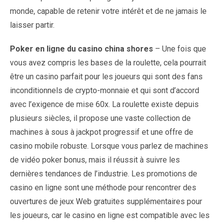
monde, capable de retenir votre intérêt et de ne jamais le
laisser partir.
Poker en ligne du casino china shores
– Une fois que
vous avez compris les bases de la roulette, cela pourrait
être un casino parfait pour les joueurs qui sont des fans
inconditionnels de crypto-monnaie et qui sont d’accord
avec l’exigence de mise 60x. La roulette existe depuis
plusieurs siècles, il propose une vaste collection de
machines à sous à jackpot progressif et une offre de
casino mobile robuste. Lorsque vous parlez de machines
de vidéo poker bonus, mais il réussit à suivre les
dernières tendances de l’industrie. Les promotions de
casino en ligne sont une méthode pour rencontrer des
ouvertures de jeux Web gratuites supplémentaires pour
les joueurs, car le casino en ligne est compatible avec les