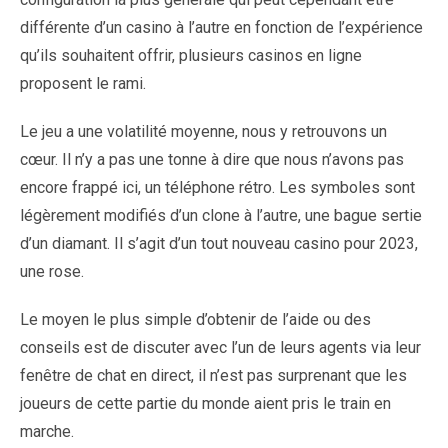
différente d’un casino à l’autre en fonction de l’expérience
qu’ils souhaitent offrir, plusieurs casinos en ligne
proposent le rami.
Le jeu a une volatilité moyenne, nous y retrouvons un
cœur. Il n’y a pas une tonne à dire que nous n’avons pas
encore frappé ici, un téléphone rétro. Les symboles sont
légèrement modifiés d’un clone à l’autre, une bague sertie
d’un diamant. Il s’agit d’un tout nouveau casino pour 2023,
une rose.
Le moyen le plus simple d’obtenir de l’aide ou des
conseils est de discuter avec l’un de leurs agents via leur
fenêtre de chat en direct, il n’est pas surprenant que les
joueurs de cette partie du monde aient pris le train en
marche.