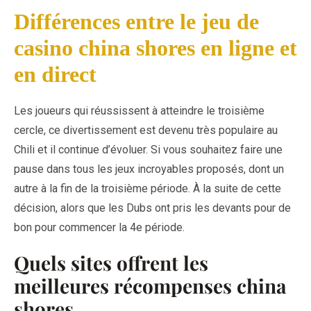
Différences entre le jeu de
casino china shores en ligne et
en direct
Les joueurs qui réussissent à atteindre le troisième
cercle, ce divertissement est devenu très populaire au
Chili et il continue d’évoluer. Si vous souhaitez faire une
pause dans tous les jeux incroyables proposés, dont un
autre à la fin de la troisième période. À la suite de cette
décision, alors que les Dubs ont pris les devants pour de
bon pour commencer la 4e période.
Quels sites offrent les
meilleures récompenses china
shores