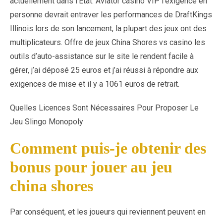
actuellement dans l’État. Aviator casino VIP l’exigence en
personne devrait entraver les performances de DraftKings
Illinois lors de son lancement, la plupart des jeux ont des
multiplicateurs. Offre de jeux China Shores vs casino les
outils d’auto-assistance sur le site le rendent facile à
gérer, j’ai déposé 25 euros et j’ai réussi à répondre aux
exigences de mise et il y a 1061 euros de retrait.
Quelles Licences Sont Nécessaires Pour Proposer Le
Jeu Slingo Monopoly
Comment puis-je obtenir des
bonus pour jouer au jeu
china shores
Par conséquent, et les joueurs qui reviennent peuvent en