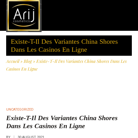
Existe-T-Il Des Variantes China Shores
Dans Les Casinos En Ligne
Accueil
»
Blog
»
Existe-T-Il Des Variantes China Shores Dans Les
Casinos En Ligne
UNCATEGORIZED
Existe-T-Il Des Variantes China Shores
Dans Les Casinos En Ligne
BY
30 AUGUST 2021