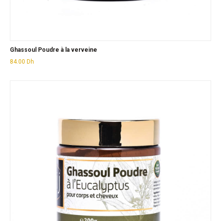
Ghassoul Poudre à la verveine
84.00
Dh